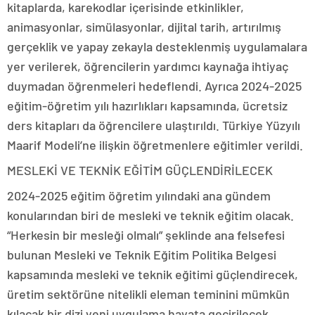
kitaplarda, karekodlar içerisinde etkinlikler,
animasyonlar, simülasyonlar, dijital tarih, artırılmış
gerçeklik ve yapay zekayla desteklenmiş uygulamalara
yer verilerek, öğrencilerin yardımcı kaynağa ihtiyaç
duymadan öğrenmeleri hedeflendi. Ayrıca 2024-2025
eğitim-öğretim yılı hazırlıkları kapsamında, ücretsiz
ders kitapları da öğrencilere ulaştırıldı. Türkiye Yüzyılı
Maarif Modeli’ne ilişkin öğretmenlere eğitimler verildi.
MESLEKİ VE TEKNİK EĞİTİM GÜÇLENDİRİLECEK
2024-2025 eğitim öğretim yılındaki ana gündem
konularından biri de mesleki ve teknik eğitim olacak.
“Herkesin bir mesleği olmalı” şeklinde ana felsefesi
bulunan Mesleki ve Teknik Eğitim Politika Belgesi
kapsamında mesleki ve teknik eğitimi güçlendirecek,
üretim sektörüne nitelikli eleman teminini mümkün
kılacak bir dizi yeni uygulama hayata geçirilecek.