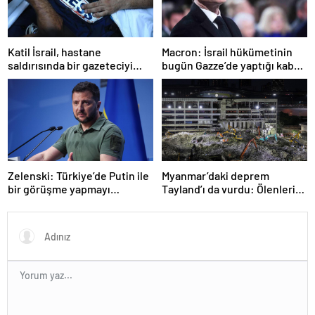
Katil İsrail, hastane
Macron: İsrail hükümetinin
saldırısında bir gazeteciyi
bugün Gazze’de yaptığı kabul
öldürdüğünü itiraf etti
edilemez
Zelenski: Türkiye’de Putin ile
Myanmar’daki deprem
bir görüşme yapmayı
Tayland’ı da vurdu: Ölenlerin
bekleyeceğiz
sayısı 96’ya çıktı