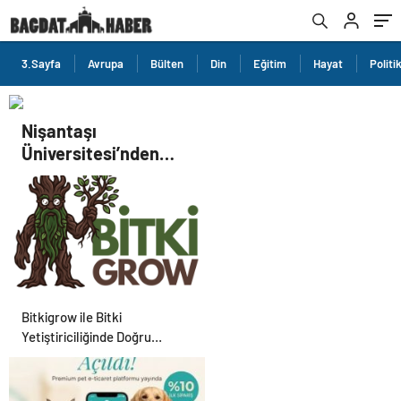
3.Sayfa
Avrupa
Bülten
Din
Eğitim
Hayat
Politi
Nişantaşı
Üniversitesi’nden
2026 YKS Adaylarına
Çifte Güvence: Sabit
Ücret ve Kesintisiz
Burs
Bitkigrow ile Bitki
Yetiştiriciliğinde Doğru
Ekipman ve Ürün Seçimi