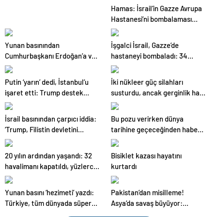
Hamas: İsrail’in Gazze Avrupa
Hastanesi’ni bombalaması
yeni katliam suçudur
Yunan basınından
İşgalci İsrail, Gazze’de
Cumhurbaşkanı Erdoğan’a ve
hastaneyi bombaladı: 34
Türk dış politikasına övgü
Filistinli öldürüldü
Putin ‘yarın’ dedi, İstanbul’u
İki nükleer güç silahları
işaret etti: Trump destek
susturdu, ancak gerginlik had
verdi
safada
İsrail basınından çarpıcı iddia:
Bu pozu verirken dünya
‘Trump, Filistin devletini
tarihine geçeceğinden haberi
tanıyacak’
yoktu
20 yılın ardından yaşandı: 32
Bisiklet kazası hayatını
havalimanı kapatıldı, yüzlerce
kurtardı
uçuş iptal
Yunan basını ‘hezimeti’ yazdı:
Pakistan’dan misilleme!
Türkiye, tüm dünyada süper
Asya’da savaş büyüyor:
bir güç olarak kabul ediliyor
Havalimanları hedef alındı