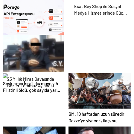
Esat Bey Shop ile Sosyal
Medya Hizmetlerinde Güçlü
Panel Deneyimi
Porego ile Kargo
Süreçlerinizi Daha Kolay
Yönetin
25 Yıllık Miras Davasında
Soykırımcı İsrail durmuyor: 4
Gözler Temmuz Ayındaki
Filistinli öldü, çok sayıda yaralı
Karar Duruşmasına Çevrildi
var
BM: 10 haftadan uzun süredir
Gazze’ye yiyecek, ilaç, su,
çadır girmedi