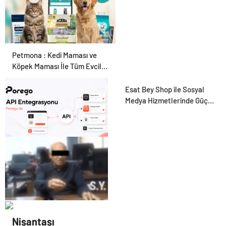
Petmona : Kedi Maması ve
Köpek Maması İle Tüm Evcil
Hayvan Ürünleri
Esat Bey Shop ile Sosyal
Medya Hizmetlerinde Güçlü
Panel Deneyimi
Porego ile Kargo
Süreçlerinizi Daha Kolay
Yönetin
25 Yıllık Miras Davasında
Nişantaşı
Gözler Temmuz Ayındaki