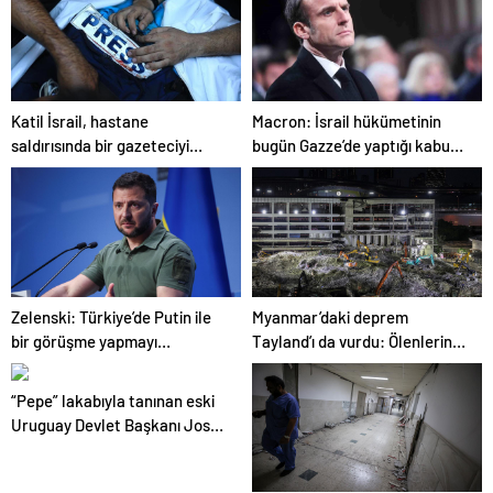
Katil İsrail, hastane
Macron: İsrail hükümetinin
saldırısında bir gazeteciyi
bugün Gazze’de yaptığı kabul
öldürdüğünü itiraf etti
edilemez
Zelenski: Türkiye’de Putin ile
Myanmar’daki deprem
bir görüşme yapmayı
Tayland’ı da vurdu: Ölenlerin
bekleyeceğiz
sayısı 96’ya çıktı
“Pepe” lakabıyla tanınan eski
Uruguay Devlet Başkanı Jose
Mujica yaşamını yitirdi