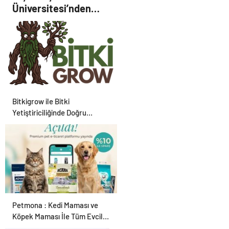
Üniversitesi’nden
Karar Duruşmasına Çevrildi
2026 YKS Adaylarına
Çifte Güvence: Sabit
Ücret ve Kesintisiz
Burs
Bitkigrow ile Bitki
Yetiştiriciliğinde Doğru
Ekipman ve Ürün Seçimi
Petmona : Kedi Maması ve
Köpek Maması İle Tüm Evcil
Hayvan Ürünleri