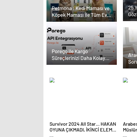
25 Y
Petmona : Kedi Maması ve
Göz
Köpek Maması İle Tüm Evcil
Kar
Hayvan Ürünleri
Çevr
Porego ile Kargo
Ara
Süreçlerinizi Daha Kolay
Soru
Yönetin
Açı
Bur
Survivor 2024 All Star… HAKAN
Arabes
OYUNA ÇIKMADI, İKİNCİ ELEME
Müslü
ADAYI KİM OLDU?