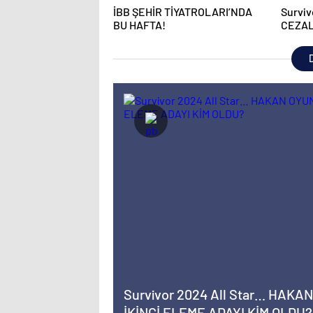
İBB ŞEHİR TİYATROLARI’NDA
Surviv
BU HAFTA!
CEZAL
ELEME
D
Survivor 2024 All Star… HAKA
İKİNCİ ELEME ADAYI KİM OLDU?