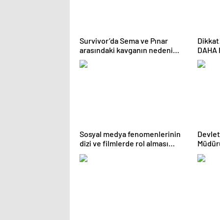
Survivor’da Sema ve Pınar
Dikkat
arasındaki kavganın nedeni
DAHA 
ortaya çıktı
DAHA 
DEMEK
Sosyal medya fenomenlerinin
Devlet
dizi ve filmlerde rol alması
Müdürü
tartışmalara neden oluyor
EGEKA