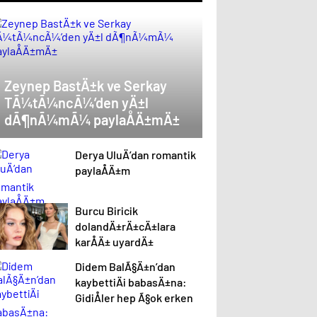
Zeynep BastÄ±k ve Serkay
TÃ¼tÃ¼ncÃ¼’den yÄ±l
dÃ¶nÃ¼mÃ¼ paylaÅÄ±mÄ±
Derya UluÄ’dan romantik
paylaÅÄ±m
Burcu Biricik
dolandÄ±rÄ±cÄ±lara
karÅÄ± uyardÄ±
Didem BalÃ§Ä±n’dan
kaybettiÄi babasÄ±na:
GidiÅler hep Ã§ok erken