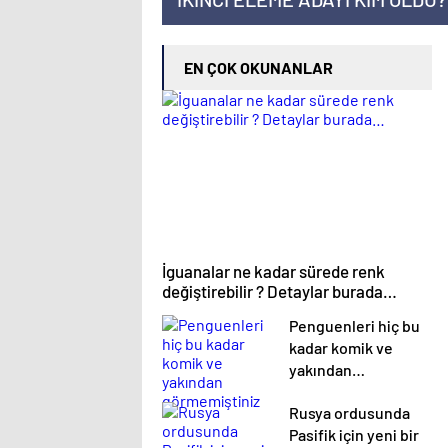
EN ÇOK OKUNANLAR
İguanalar ne kadar sürede renk
değiştirebilir ? Detaylar burada…
Penguenleri hiç bu
kadar komik ve
yakından
görmemiştiniz
Rusya ordusunda
Pasifik için yeni bir