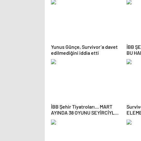
Yunus Günçe, Survivor’a davet
İBB Ş
edilmediğini iddia etti
BU HAF
İBB Şehir Tiyatroları… MART
Surviv
AYINDA 38 OYUNU SEYİRCİYLE
ELEME
BULUŞTURUYOR!
SAKAT