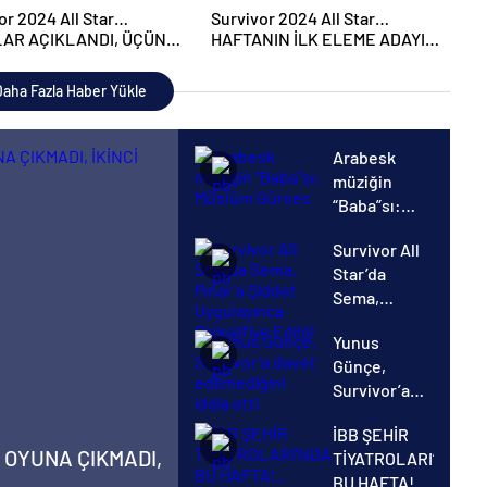
or 2024 All Star…
Survivor 2024 All Star…
AR AÇIKLANDI, ÜÇÜNCÜ
HAFTANIN İLK ELEME ADAYI
 ADAYI BELLİ OLDU!
BELİ OLDU, HAKAN NASIL
YAKALANDI?
aha Fazla Haber Yükle
Arabesk
müziğin
“Baba”sı:
Müslüm
Survivor All
Gürses
Star’da
Sema,
Pınar’a
Yunus
Şiddet
Günçe,
Uygulayınca
Survivor’a
Diskalifiye
davet
Edildi
İBB ŞEHİR
edilmediğini
N OYUNA ÇIKMADI,
TİYATROLARI’NDA
iddia etti
BU HAFTA!..