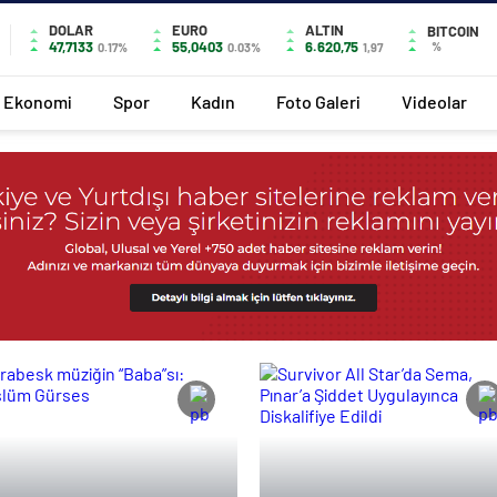
DOLAR
EURO
ALTIN
BITCOIN
47,7133
55,0403
6.620,75
%
0.17%
0.03%
1,97
Ekonomi
Spor
Kadın
Foto Galeri
Videolar