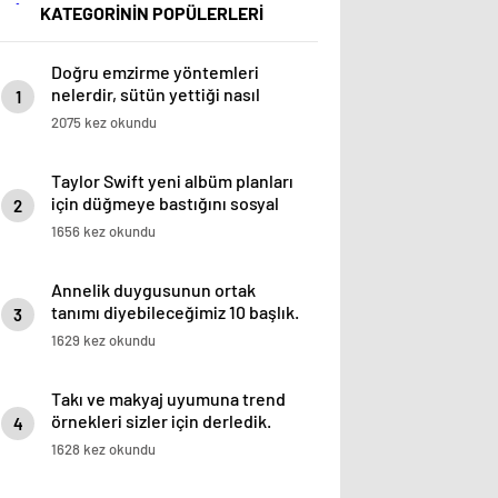
KATEGORİNİN POPÜLERLERİ
Doğru emzirme yöntemleri
nelerdir, sütün yettiği nasıl
1
anlaşılır?
2075 kez okundu
Taylor Swift yeni albüm planları
için düğmeye bastığını sosyal
2
medyadan duyurdu!
1656 kez okundu
Annelik duygusunun ortak
tanımı diyebileceğimiz 10 başlık.
3
1629 kez okundu
Takı ve makyaj uyumuna trend
örnekleri sizler için derledik.
4
1628 kez okundu