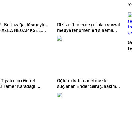
Y
!.. Bu tuzağa düşmeyin…
Dizi ve filmlerde rol alan sosyal
FAZLA MEGAPİKSEL,
medya fenomenleri sinema
İYİ GÖRÜNTÜ MÜ
sektöründe kaliteyi düşürüyor
?..
Ge
te
ta
ça
 Tiyatroları Genel
Oğlunu istismar etmekle
 Tamer Karadağlı,
suçlanan Ender Saraç, hakim
F 24’e konuk oldu
karşısında gözyaşlarına
boğuldu