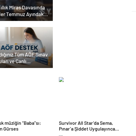
ıllık Miras Davasında
ler Temmuz Ayındaki
ar Duruşmasına
ildi
dığınız Tüm AÖF Sınav
ları ve Canlı
köğretim Forumu
ada
k müziğin “Baba”sı:
Survivor All Star’da Sema,
m Gürses
Pınar’a Şiddet Uygulayınca
Diskalifiye Edildi