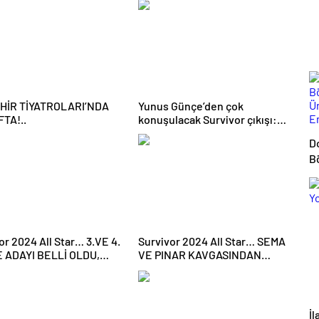
EHİR TİYATROLARI’NDA
Yunus Günçe’den çok
TA!..
konuşulacak Survivor çıkışı:
Davet edilmeme rağmen
D
videolarımdan dolayı beni
B
almadılar
Ü
E
or 2024 All Star… 3.VE 4.
Survivor 2024 All Star… SEMA
 ADAYI BELLİ OLDU,
VE PINAR KAVGASINDAN
LIKLAR ÜZDÜ!
DİSKALİFİYE ÇIKTI!
İl