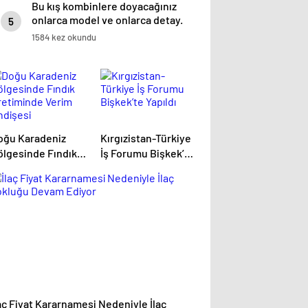
Bu kış kombinlere doyacağınız
onlarca model ve onlarca detay.
5
1584 kez okundu
oğu Karadeniz
Kırgızistan-Türkiye
ölgesinde Fındık
İş Forumu Bişkek’te
retiminde Verim
Yapıldı
ndişesi
aç Fiyat Kararnamesi Nedeniyle İlaç