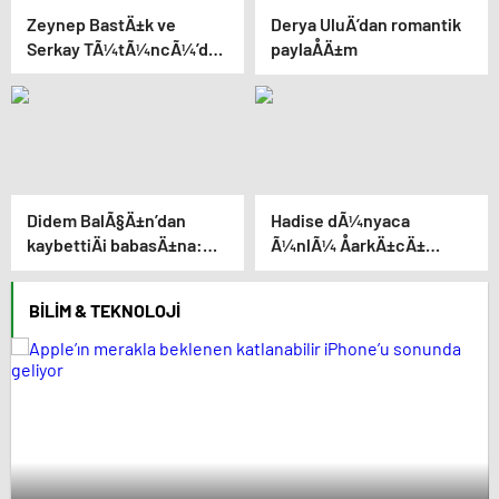
Zeynep BastÄ±k ve
Derya UluÄ’dan romantik
Serkay TÃ¼tÃ¼ncÃ¼’den
paylaÅÄ±m
yÄ±l dÃ¶nÃ¼mÃ¼
paylaÅÄ±mÄ±
Didem BalÃ§Ä±n’dan
Hadise dÃ¼nyaca
kaybettiÄi babasÄ±na:
Ã¼nlÃ¼ ÅarkÄ±cÄ±
GidiÅler hep Ã§ok erken
Usher ile bir arada:
YaÅayan efsane
BILIM & TEKNOLOJI