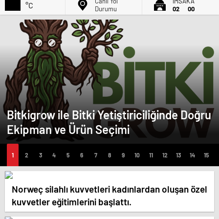
Canlı Yol
İMSAK'A
°C
Durumu
02
00
Bitkigrow ile Bitki Yetiştiriciliğinde Doğru
Ekipman ve Ürün Seçimi
Norweç silahlı kuvvetleri kadınlardan oluşan özel
kuvvetler eğitimlerini başlattı.