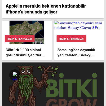
Apple’ın merakla beklenen katlanabilir
iPhone’u sonunda geliyor
BILIM & TEKNOLOJI
BILIM & TEKNOLOJI
Göktürk-1, 100 bininci
Samsung’dan dayanıklı
görüntüsünü Şehitler
yeni telefon: Galaxy
Abidesi’nden aldı
XCover 8 Pro