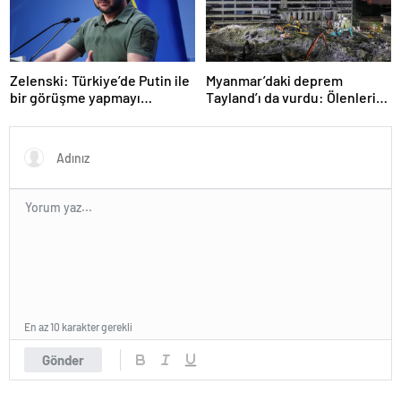
Zelenski: Türkiye’de Putin ile
Myanmar’daki deprem
bir görüşme yapmayı
Tayland’ı da vurdu: Ölenlerin
bekleyeceğiz
sayısı 96’ya çıktı
En az 10 karakter gerekli
Gönder