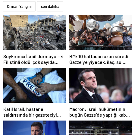
Orman Yangını
son dakika
Soykırımcı İsrail durmuyor: 4
BM: 10 haftadan uzun süredir
Filistinli öldü, çok sayıda
Gazze’ye yiyecek, ilaç, su,
yaralı var
çadır girmedi
Katil İsrail, hastane
Macron: İsrail hükümetinin
saldırısında bir gazeteciyi
bugün Gazze’de yaptığı kabul
öldürdüğünü itiraf etti
edilemez