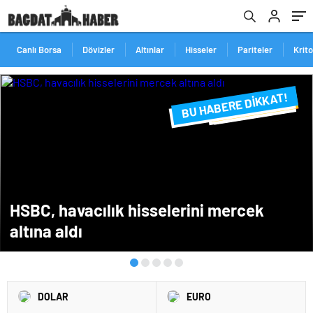
Canlı Borsa
Dövizler
Altınlar
Hisseler
Pariteler
Krit
BU HABERE DİKKAT!
FLAŞ FLAŞ...
SON DAKİKA
HSBC, havacılık hisselerini mercek
altına aldı
DOLAR
EURO