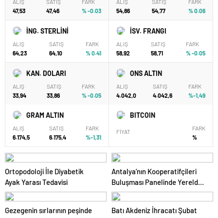
ALIŞ
SATIŞ
FARK
ALIŞ
SATIŞ
FARK
47,53
47,46
% -0.03
54,86
54,77
% 0.06
İNG. STERLİNİ
İSV. FRANGI
ALIŞ
SATIŞ
FARK
ALIŞ
SATIŞ
FARK
64,23
64,10
% 0.41
58,92
58,71
% -0.05
KAN. DOLARI
ONS ALTIN
ALIŞ
SATIŞ
FARK
ALIŞ
SATIŞ
FARK
33,94
33,86
% -0.05
4.042,0
4.042,6
%-1,49
GRAM ALTIN
BITCOIN
ALIŞ
SATIŞ
FARK
FARK
FİYAT
6.174,5
6.175,4
%-1,31
%
Ortopodoloji İle Diyabetik
Antalya’nın Kooperatifçileri
Ayak Yarası Tedavisi
Buluşması Panelinde Yerelden
Kalkınma İçin Yapılması
Gerekenler Tartışıldı
Gezegenin sırlarının peşinde
Batı Akdeniz İhracatı Şubat