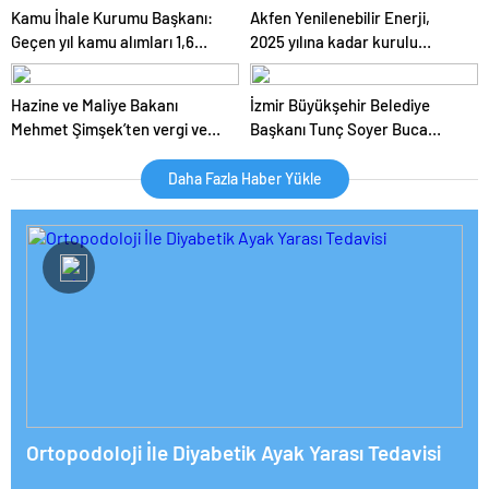
Kamu İhale Kurumu Başkanı:
Akfen Yenilenebilir Enerji,
Geçen yıl kamu alımları 1,6
2025 yılına kadar kurulu
trilyon liraya ulaştı
gücünü 1200 megavata
çıkarmayı hedefliyor
Hazine ve Maliye Bakanı
İzmir Büyükşehir Belediye
Mehmet Şimşek’ten vergi ve
Başkanı Tunç Soyer Buca
ekonomi açıklamaları
Onat Tüneli çalışmalarını
inceledi
Daha Fazla Haber Yükle
Ortopodoloji İle Diyabetik Ayak Yarası Tedavisi