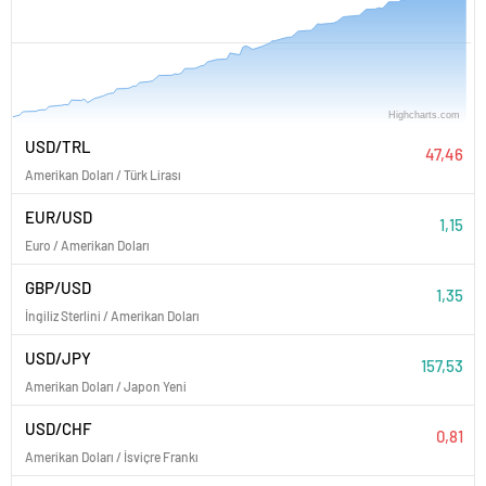
Highcharts.com
Nisan '26
Mayıs '26
Haziran '26
Temmuz '26
Ağustos '26
USD/TRL
47,46
Amerikan Doları / Türk Lirası
EUR/USD
1,15
Euro / Amerikan Doları
GBP/USD
1,35
İngiliz Sterlini / Amerikan Doları
USD/JPY
157,53
Amerikan Doları / Japon Yeni
USD/CHF
0,81
Amerikan Doları / İsviçre Frankı