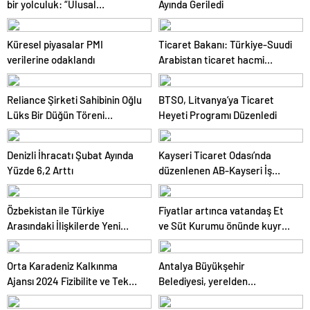
bir yolculuk: “Ulusal
Ayında Geriledi
Antarktika Bilim Seferleri”
Küresel piyasalar PMI
Ticaret Bakanı: Türkiye-Suudi
verilerine odaklandı
Arabistan ticaret hacmi
artacak
Reliance Şirketi Sahibinin Oğlu
BTSO, Litvanya’ya Ticaret
Lüks Bir Düğün Töreni
Heyeti Programı Düzenledi
Düzenledi
Denizli İhracatı Şubat Ayında
Kayseri Ticaret Odası’nda
Yüzde 6,2 Arttı
düzenlenen AB-Kayseri İş
Forumu’nda yeşil dönüşüm ve
dijitalleşme vurgusu yapıldı
Özbekistan ile Türkiye
Fiyatlar artınca vatandaş Et
Arasındaki İlişkilerde Yeni
ve Süt Kurumu önünde kuyruk
Dönem
oldu
Orta Karadeniz Kalkınma
Antalya Büyükşehir
Ajansı 2024 Fizibilite ve Teknik
Belediyesi, yerelden
Destek Programlarını İlan Etti
kalkınmada model oluyor