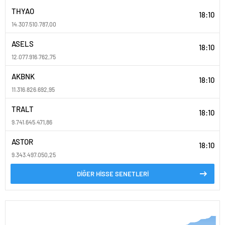
THYAO
18:10
14.307.510.787,00
ASELS
18:10
12.077.916.762,75
AKBNK
18:10
11.316.826.692,95
TRALT
18:10
9.741.645.471,86
ASTOR
18:10
9.343.497.050,25
DİĞER HİSSE SENETLERİ
PARİTELER