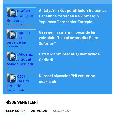
Antalya’nın Kooperatifçileri Buluşması
Panelinde Yerelden Kalkınma İçin
Yapılması Gerekenler Tartışıldı
Gezegenin sırlarının peşinde bir
yolculuk: “Ulusal Antarktika Bilim
Seferleri”
Batı Akdeniz İhracatı Şubat Ayında
Geriledi
Küresel piyasalar PMI verilerine
odaklandı
HİSSE SENETLERİ
İŞLEM GÖREN
ARTANLAR
AZALANLAR