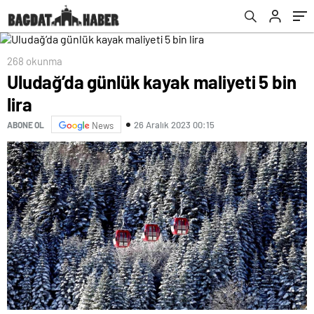
268 okunma
Uludağ’da günlük kayak maliyeti 5 bin
lira
26 Aralık 2023 00:15
ABONE OL
News