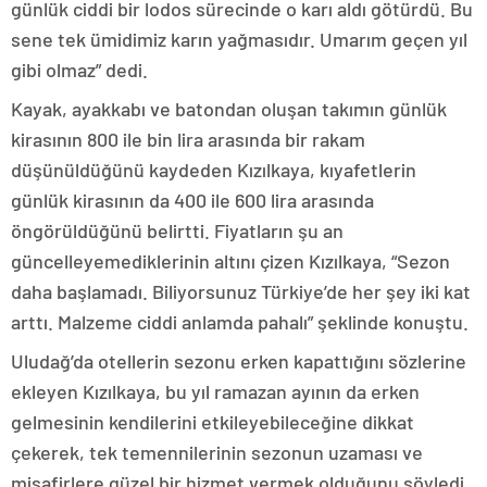
günlük ciddi bir lodos sürecinde o karı aldı götürdü. Bu
sene tek ümidimiz karın yağmasıdır. Umarım geçen yıl
gibi olmaz” dedi.
Kayak, ayakkabı ve batondan oluşan takımın günlük
kirasının 800 ile bin lira arasında bir rakam
düşünüldüğünü kaydeden Kızılkaya, kıyafetlerin
günlük kirasının da 400 ile 600 lira arasında
öngörüldüğünü belirtti. Fiyatların şu an
güncelleyemediklerinin altını çizen Kızılkaya, “Sezon
daha başlamadı. Biliyorsunuz Türkiye’de her şey iki kat
arttı. Malzeme ciddi anlamda pahalı” şeklinde konuştu.
Uludağ’da otellerin sezonu erken kapattığını sözlerine
ekleyen Kızılkaya, bu yıl ramazan ayının da erken
gelmesinin kendilerini etkileyebileceğine dikkat
çekerek, tek temennilerinin sezonun uzaması ve
misafirlere güzel bir hizmet vermek olduğunu söyledi.