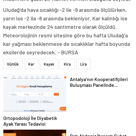
Uludağ’da hava sıcaklığı -2 ile -9 arasında ölçülürken,
yarın ise -2 ila -8 arasında bekleniyor. Kar kalınlığı ise
kayak merkezinde 24 santimetre olarak ölçüldü.
Meteorolojinin resmi sitesine göre bu hafta Uludağ’a
kar yağması beklenmese de sıcaklıklar hafta boyunda
eksilerde seyredecek. – BURSA
Günlük
Kar
Kayak
Kira
Lira
Antalya’nın Kooperatifçileri
Buluşması Panelinde
Yerelden Kalkınma İçin
Yapılması Gerekenler
Tartışıldı
Ortopodoloji İle Diyabetik
Ayak Yarası Tedavisi
Batı Akdeniz İhracatı Şubat