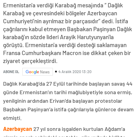
Ermenistan'a verdiği Karabağ mesajında “ Dağlık
Karabağ ve çevresindeki bölgeler Azerbaycan
Cumhuriyeti'nin ayrılmaz bir parçasıdır” dedi. İstifa
çağrılarını kabul etmeyen Başbakan Paşinyan Dağlık
karabağ'ın sözde lideri Arayik Harutyunyan'la
görüştü. Ermenistan'a verdiği desteği saklamayan
Fransa Cumhurbaşkanı Macron ise dikkat çeken bir
ziyaret gerçekleştirdi.
4 Aralık 2020 13:20
ABONE OL
News
Dağlık Karabağ’da 27 Eylül tarihinde başlayan savaş 44
günde Ermenistan’ın tarihi mağlubiyetiyle sona ermiş,
yenilginin ardından Erivan’da başlayan protestolar
Başbakan Paşinyan’a istifa çağrılarıyla günlerce devam
etmişti.
Azerbaycan
27 yıl sonra işgalden kurtulan Ağdam’a