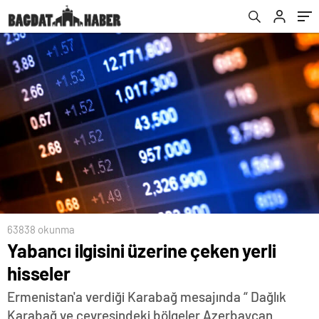
63838 okunma
Yabancı ilgisini üzerine çeken yerli
hisseler
Ermenistan'a verdiği Karabağ mesajında “ Dağlık
Karabağ ve çevresindeki bölgeler Azerbaycan