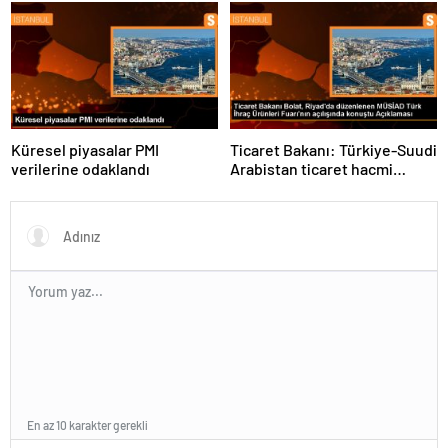
Antarktika Bilim Seferleri”
Küresel piyasalar PMI
Ticaret Bakanı: Türkiye-Suudi
verilerine odaklandı
Arabistan ticaret hacmi
artacak
En az 10 karakter gerekli