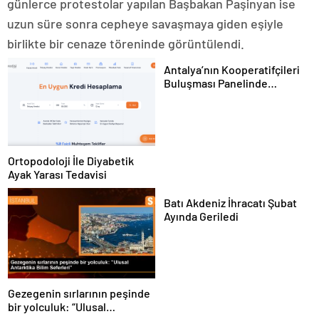
günlerce protestolar yapılan Başbakan Paşinyan ise
uzun süre sonra cepheye savaşmaya giden eşiyle
birlikte bir cenaze töreninde görüntülendi.
Antalya’nın Kooperatifçileri
Buluşması Panelinde
Yerelden Kalkınma İçin
Yapılması Gerekenler
Tartışıldı
Ortopodoloji İle Diyabetik
Ayak Yarası Tedavisi
Batı Akdeniz İhracatı Şubat
Ayında Geriledi
Gezegenin sırlarının peşinde
bir yolculuk: “Ulusal