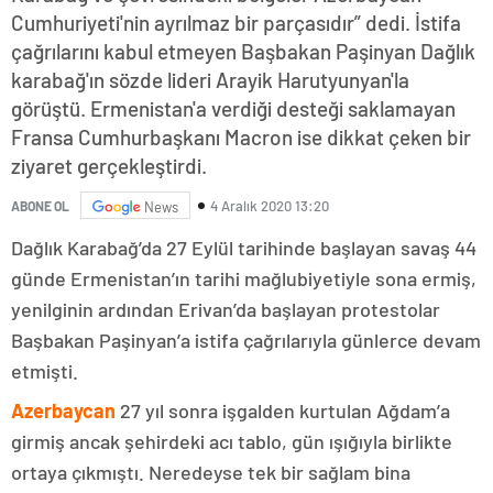
Cumhuriyeti'nin ayrılmaz bir parçasıdır” dedi. İstifa
çağrılarını kabul etmeyen Başbakan Paşinyan Dağlık
karabağ'ın sözde lideri Arayik Harutyunyan'la
görüştü. Ermenistan'a verdiği desteği saklamayan
Fransa Cumhurbaşkanı Macron ise dikkat çeken bir
ziyaret gerçekleştirdi.
4 Aralık 2020 13:20
ABONE OL
News
Dağlık Karabağ’da 27 Eylül tarihinde başlayan savaş 44
günde Ermenistan’ın tarihi mağlubiyetiyle sona ermiş,
yenilginin ardından Erivan’da başlayan protestolar
Başbakan Paşinyan’a istifa çağrılarıyla günlerce devam
etmişti.
Azerbaycan
27 yıl sonra işgalden kurtulan Ağdam’a
girmiş ancak şehirdeki acı tablo, gün ışığıyla birlikte
ortaya çıkmıştı. Neredeyse tek bir sağlam bina