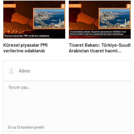
Antarktika Bilim Seferleri”
Küresel piyasalar PMI
Ticaret Bakanı: Türkiye-Suudi
verilerine odaklandı
Arabistan ticaret hacmi
artacak
En az 10 karakter gerekli