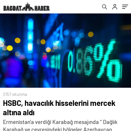
2157 okunma
HSBC, havacılık hisselerini mercek
altına aldı
Ermenistan'a verdiği Karabağ mesajında “ Dağlık
Karabağ ve çevresindeki bölgeler Azerbaycan