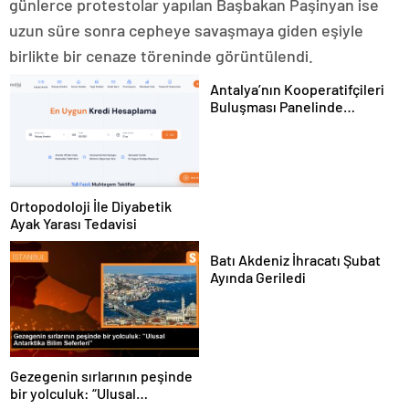
günlerce protestolar yapılan Başbakan Paşinyan ise
uzun süre sonra cepheye savaşmaya giden eşiyle
birlikte bir cenaze töreninde görüntülendi.
Antalya’nın Kooperatifçileri
Buluşması Panelinde
Yerelden Kalkınma İçin
Yapılması Gerekenler
Tartışıldı
Ortopodoloji İle Diyabetik
Ayak Yarası Tedavisi
Batı Akdeniz İhracatı Şubat
Ayında Geriledi
Gezegenin sırlarının peşinde
bir yolculuk: “Ulusal