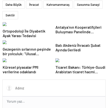
Daha Büyük
İhracat
Kahramanmaraş
Savunma Sanayi
Sektör
Antalya’nın Kooperatifçileri
Ortopodoloji İle Diyabetik
Buluşması Panelinde
Ayak Yarası Tedavisi
Yerelden Kalkınma İçin
Yapılması Gerekenler
Batı Akdeniz İhracatı Şubat
Tartışıldı
Gezegenin sırlarının peşinde
Ayında Geriledi
bir yolculuk: “Ulusal
Antarktika Bilim Seferleri”
Küresel piyasalar PMI
Ticaret Bakanı: Türkiye-Suudi
verilerine odaklandı
Arabistan ticaret hacmi
artacak