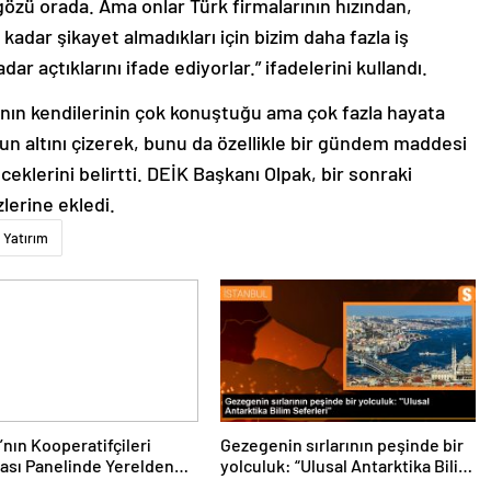
özü orada. Ama onlar Türk firmalarının hızından,
adar şikayet almadıkları için bizim daha fazla iş
r açtıklarını ifade ediyorlar.” ifadelerini kullandı.
nın kendilerinin çok konuştuğu ama çok fazla hayata
un altını çizerek, bunu da özellikle bir gündem maddesi
ceklerini belirtti. DEİK Başkanı Olpak, bir sonraki
zlerine ekledi.
Yatırım
’nın Kooperatifçileri
Gezegenin sırlarının peşinde bir
ası Panelinde Yerelden
yolculuk: “Ulusal Antarktika Bilim
a İçin Yapılması
Seferleri”