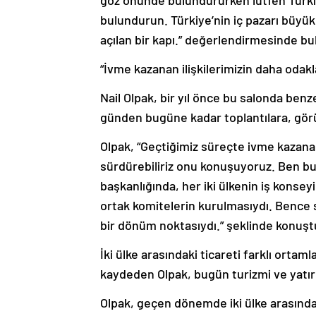
göz önünde bulundururken lütfen Türki
bulundurun. Türkiye’nin iç pazarı büyü
açılan bir kapı.” değerlendirmesinde bu
“İvme kazanan ilişkilerimizin daha odak
Nail Olpak, bir yıl önce bu salonda benz
günden bugüne kadar toplantılara, görüş
Olpak, “Geçtiğimiz süreçte ivme kazanan 
sürdürebiliriz onu konuşuyoruz. Ben bu
başkanlığında, her iki ülkenin iş konseyi 
ortak komitelerin kurulmasıydı. Bence 
bir dönüm noktasıydı.” şeklinde konuşt
İki ülke arasındaki ticareti farklı orta
kaydeden Olpak, bugün turizmi ve yatırı
Olpak, geçen dönemde iki ülke arasındak