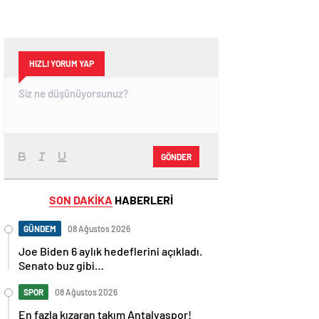
HIZLI YORUM YAP
GÖNDER
SON DAKİKA
HABERLERİ
GÜNDEM
08 Ağustos 2026
Joe Biden 6 aylık hedeflerini açıkladı.
Senato buz gibi…
SPOR
08 Ağustos 2026
En fazla kızaran takım Antalyaspor!