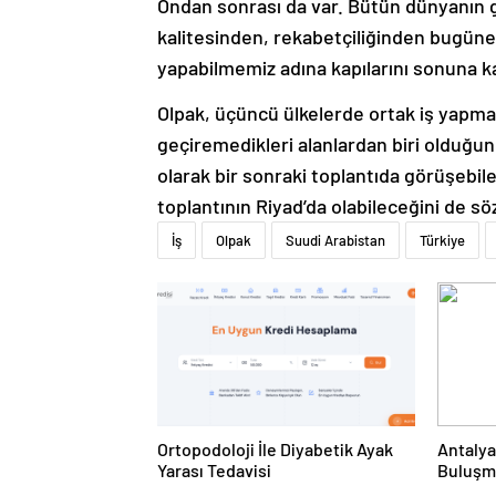
Ondan sonrası da var. Bütün dünyanın g
kalitesinden, rekabetçiliğinden bugüne k
yapabilmemiz adına kapılarını sonuna kada
Olpak, üçüncü ülkelerde ortak iş yapma
geçiremedikleri alanlardan biri olduğun
olarak bir sonraki toplantıda görüşebile
toplantının Riyad’da olabileceğini de sö
İş
Olpak
Suudi Arabistan
Türkiye
Ortopodoloji İle Diyabetik Ayak
Antalya
Yarası Tedavisi
Buluşm
Kalkınm