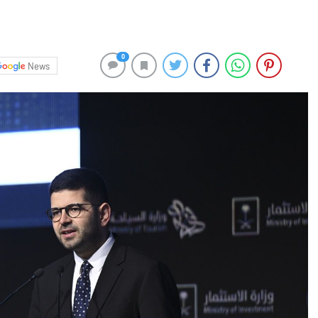
0
News