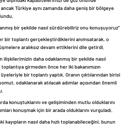
ye dışındaki kapasitelerimizi de göz önünde
k ancak Türkiye aynı zamanda daha geniş bir bölgeye
lundu.
lanmış bir şekilde nasıl sürdürebiliriz onu konuşuyoruz”
er bir toplantı gerçekleştirdiklerini anımsatarak, o
melere aralıksız devam ettiklerini dile getirdi.
ilişkilerimizin daha odaklanmış bir şekilde nasıl
 toplantıya girmeden önce her iki bakanımızın
üyeleriyle bir toplantı yaptık. Oranın çıktılarından birisi
somut, odaklanarak atılacak adımlar açısından önemli
u.
mlarda konuştuklarını ve gelişiminden mutlu olduklarını
mları konuşmak için bir arada olduklarını vurguladı.
i kayıpların nasıl daha hızlı toplanabileceğini, bunun