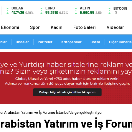
DOLAR
EURO
ALTIN
BITCOIN
47,7436
55,2510
6.660,55
%
0.18%
0.32%
2,59
Ekonomi
Spor
Kadın
Foto Galeri
Videolar
ınlar
Hisseler
Pariteler
Kritoparalar
Borsa
Diğer Haberle
di Arabistan Yatırım ve İş Forumu İstanbul’da gerçekleştiriliyor
rabistan Yatırım ve İş Foru