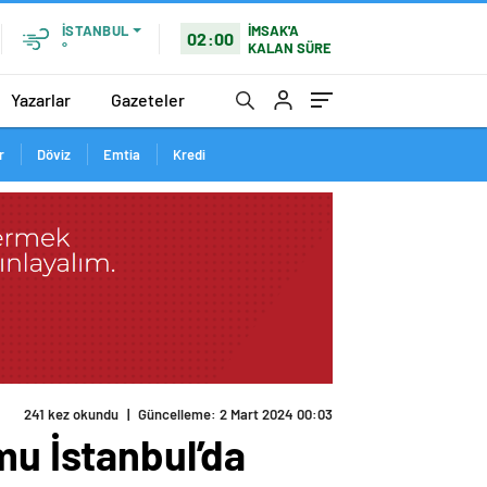
İMSAK'A
İSTANBUL
02:00
KALAN SÜRE
°
Yazarlar
Gazeteler
r
Döviz
Emtia
Kredi
241 kez okundu
|
Güncelleme: 2 Mart 2024 00:03
mu İstanbul’da