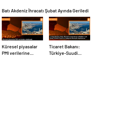
Batı Akdeniz İhracatı Şubat Ayında Geriledi
Küresel piyasalar
Ticaret Bakanı:
PMI verilerine
Türkiye-Suudi
odaklandı
Arabistan ticaret
hacmi artacak