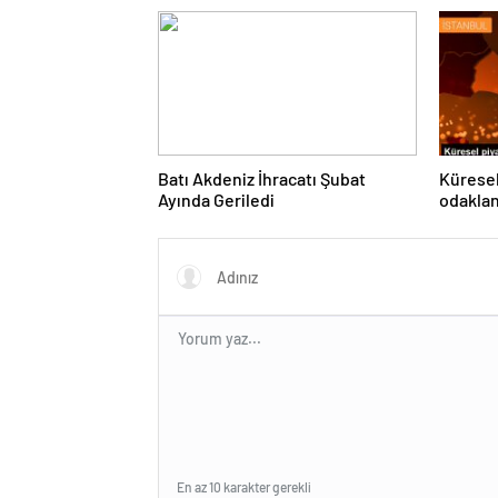
Gereken
Batı Akdeniz İhracatı Şubat
Küresel
Ayında Geriledi
odakla
En az 10 karakter gerekli