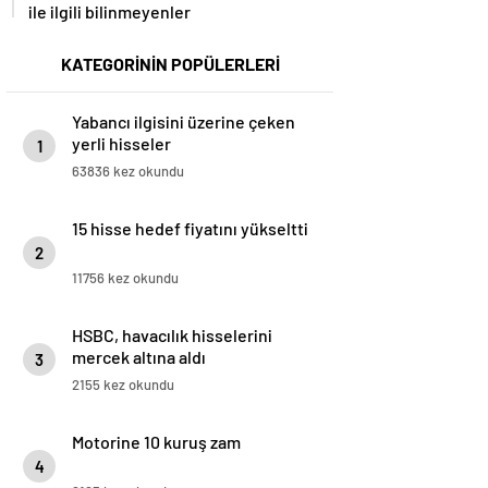
ile ilgili bilinmeyenler
KATEGORİNİN POPÜLERLERİ
Yabancı ilgisini üzerine çeken
yerli hisseler
1
63836 kez okundu
15 hisse hedef fiyatını yükseltti
2
11756 kez okundu
HSBC, havacılık hisselerini
mercek altına aldı
3
2155 kez okundu
Motorine 10 kuruş zam
4