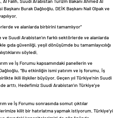
. Al Falih, Suudi Arabistan Turizm Bakanı Ahmed Al
i Başkanı Burak Dağlıoğlu, DEİK Başkanı Nail Olpak ve
apılıyor.
rlerde ve alanlarda birbirini tamamlıyor”
ve Suudi Arabistan’ın farklı sektörlerde ve alanlarda
likle gıda güvenliği, yeşil dönüşümde bu tamamlayıcılığı
ıştıklarını söyledi.
ırım ve İş Forumu kapsamındaki panellerin ve
ağlıoğlu, “Bu etkinliğin ismi yatırım ve iş forumu. İş
ikte ikili ilişkiler büyüyor. Geçen yıl Türkiye’nin Suudi
nde arttı. Hedefimiz Suudi Arabistan’ın Türkiye’ye
ırım ve İş Forumu sonrasında somut çıktılar
lerimize kilit bir hatırlatma yapmak istiyorum. Türkiye’yi