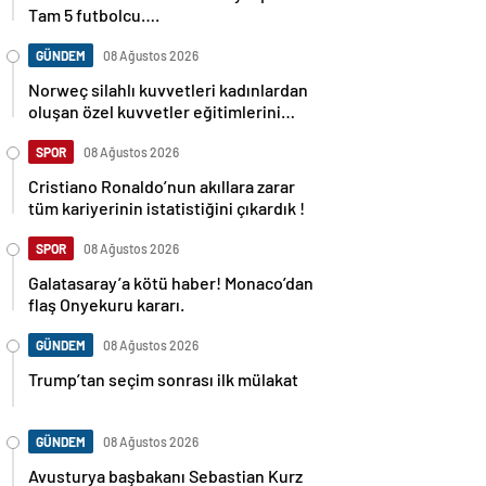
Tam 5 futbolcu….
GÜNDEM
08 Ağustos 2026
Norweç silahlı kuvvetleri kadınlardan
oluşan özel kuvvetler eğitimlerini
başlattı.
SPOR
08 Ağustos 2026
Cristiano Ronaldo’nun akıllara zarar
tüm kariyerinin istatistiğini çıkardık !
SPOR
08 Ağustos 2026
Galatasaray’a kötü haber! Monaco’dan
flaş Onyekuru kararı.
GÜNDEM
08 Ağustos 2026
Trump’tan seçim sonrası ilk mülakat
GÜNDEM
08 Ağustos 2026
Avusturya başbakanı Sebastian Kurz