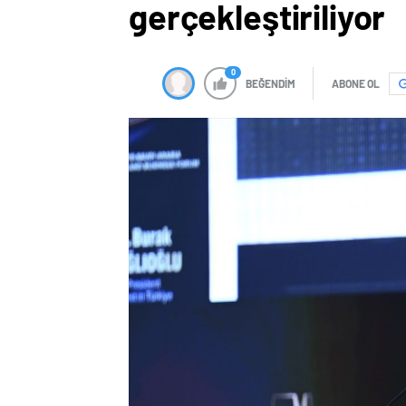
gerçekleştiriliyor
0
BEĞENDİM
ABONE OL