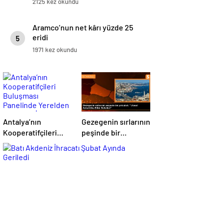
2125 kez okundu
Aramco’nun net kârı yüzde 25
eridi
5
1971 kez okundu
Antalya’nın
Gezegenin sırlarının
Kooperatifçileri
peşinde bir
Buluşması
yolculuk: “Ulusal
Panelinde Yerelden
Antarktika Bilim
Kalkınma İçin
Seferleri”
Yapılması
Gerekenler
Tartışıldı