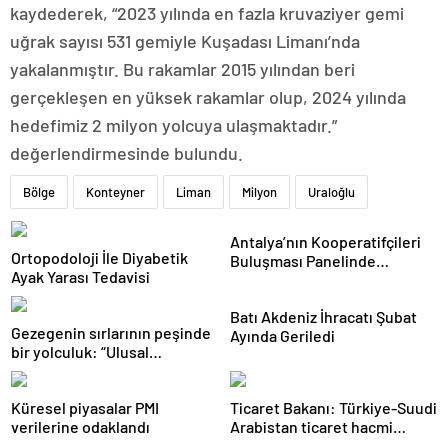
kaydederek, “2023 yılında en fazla kruvaziyer gemi
uğrak sayısı 531 gemiyle Kuşadası Limanı’nda
yakalanmıştır. Bu rakamlar 2015 yılından beri
gerçekleşen en yüksek rakamlar olup, 2024 yılında
hedefimiz 2 milyon yolcuya ulaşmaktadır.”
değerlendirmesinde bulundu.
Bölge
Konteyner
Liman
Milyon
Uraloğlu
Antalya’nın Kooperatifçileri
Ortopodoloji İle Diyabetik
Buluşması Panelinde
Ayak Yarası Tedavisi
Yerelden Kalkınma İçin
Yapılması Gerekenler
Batı Akdeniz İhracatı Şubat
Tartışıldı
Gezegenin sırlarının peşinde
Ayında Geriledi
bir yolculuk: “Ulusal
Antarktika Bilim Seferleri”
Küresel piyasalar PMI
Ticaret Bakanı: Türkiye-Suudi
verilerine odaklandı
Arabistan ticaret hacmi
artacak