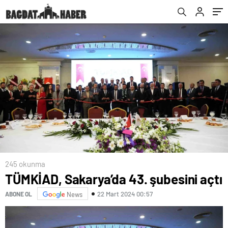
245 okunma
TÜMKİAD, Sakarya’da 43. şubesini açtı
22 Mart 2024 00:57
ABONE OL
News