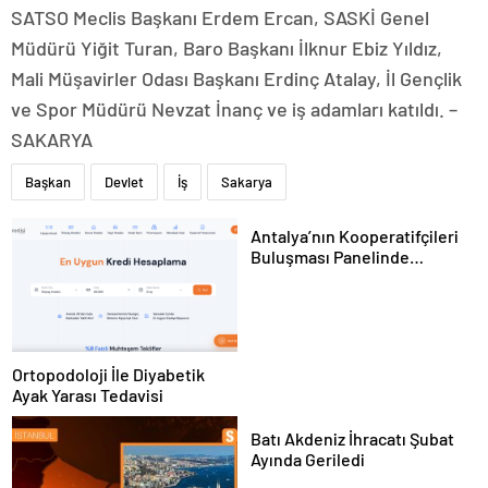
SATSO Meclis Başkanı Erdem Ercan, SASKİ Genel
Müdürü Yiğit Turan, Baro Başkanı İlknur Ebiz Yıldız,
Mali Müşavirler Odası Başkanı Erdinç Atalay, İl Gençlik
ve Spor Müdürü Nevzat İnanç ve iş adamları katıldı. –
SAKARYA
Başkan
Devlet
İş
Sakarya
Antalya’nın Kooperatifçileri
Buluşması Panelinde
Yerelden Kalkınma İçin
Yapılması Gerekenler
Tartışıldı
Ortopodoloji İle Diyabetik
Ayak Yarası Tedavisi
Batı Akdeniz İhracatı Şubat
Ayında Geriledi