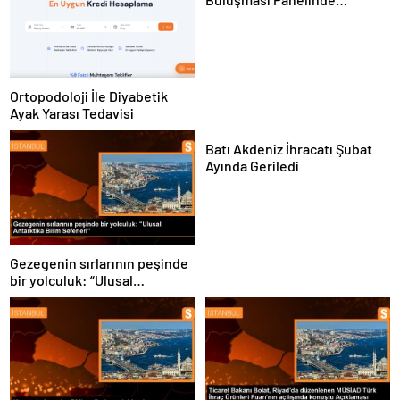
Yerelden Kalkınma İçin
Yapılması Gerekenler
Tartışıldı
Ortopodoloji İle Diyabetik
Ayak Yarası Tedavisi
Batı Akdeniz İhracatı Şubat
Ayında Geriledi
Gezegenin sırlarının peşinde
bir yolculuk: “Ulusal
Antarktika Bilim Seferleri”