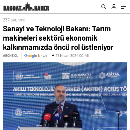
üstleniyor
237 okunma
Sanayi ve Teknoloji Bakanı: Tarım
makineleri sektörü ekonomik
kalkınmamızda öncü rol üstleniyor
27 Nisan 2024 00:48
ABONE OL
News