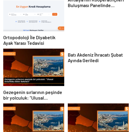
Buluşması Panelinde
Yerelden Kalkınma İçin
Yapılması Gerekenler
Tartışıldı
Ortopodoloji İle Diyabetik
Ayak Yarası Tedavisi
Batı Akdeniz İhracatı Şubat
Ayında Geriledi
Gezegenin sırlarının peşinde
bir yolculuk: “Ulusal
Antarktika Bilim Seferleri”