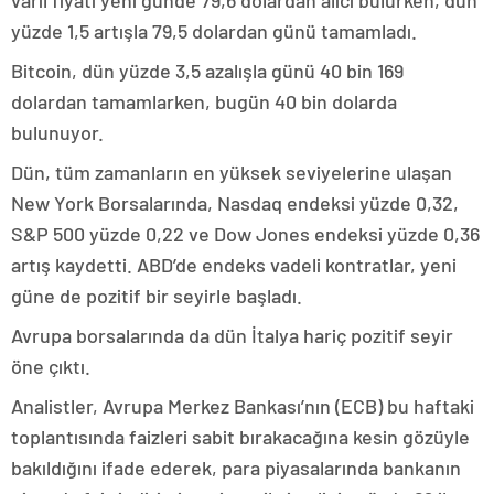
varil fiyatı yeni günde 79,6 dolardan alıcı bulurken, dün
yüzde 1,5 artışla 79,5 dolardan günü tamamladı.
Bitcoin, dün yüzde 3,5 azalışla günü 40 bin 169
dolardan tamamlarken, bugün 40 bin dolarda
bulunuyor.
Dün, tüm zamanların en yüksek seviyelerine ulaşan
New York Borsalarında, Nasdaq endeksi yüzde 0,32,
S&P 500 yüzde 0,22 ve Dow Jones endeksi yüzde 0,36
artış kaydetti. ABD’de endeks vadeli kontratlar, yeni
güne de pozitif bir seyirle başladı.
Avrupa borsalarında da dün İtalya hariç pozitif seyir
öne çıktı.
Analistler, Avrupa Merkez Bankası’nın (ECB) bu haftaki
toplantısında faizleri sabit bırakacağına kesin gözüyle
bakıldığını ifade ederek, para piyasalarında bankanın