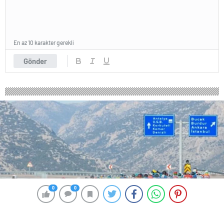
En az 10 karakter gerekli
Gönder
0
0
0
0