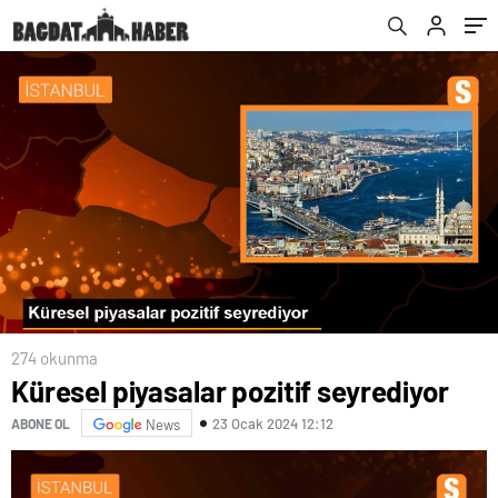
futbolu ve golfü geçer
274 okunma
Küresel piyasalar pozitif seyrediyor
23 Ocak 2024 12:12
ABONE OL
News