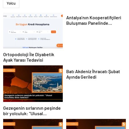
Yolcu
Antalya’nın Kooperatifçileri
Buluşması Panelinde
Yerelden Kalkınma İçin
Yapılması Gerekenler
Tartışıldı
Ortopodoloji İle Diyabetik
Ayak Yarası Tedavisi
Batı Akdeniz İhracatı Şubat
Ayında Geriledi
Gezegenin sırlarının peşinde
bir yolculuk: “Ulusal
Antarktika Bilim Seferleri”