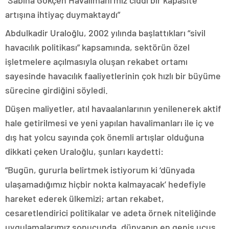
“Sabiha Gökçen Havalimanı’mız ciddi bir kapasite
artışına ihtiyaç duymaktaydı”
Abdulkadir Uraloğlu, 2002 yılında başlattıkları “sivil
havacılık politikası” kapsamında, sektörün özel
işletmelere açılmasıyla oluşan rekabet ortamı
sayesinde havacılık faaliyetlerinin çok hızlı bir büyüme
sürecine girdiğini söyledi.
Düşen maliyetler, atıl havaalanlarının yenilenerek aktif
hale getirilmesi ve yeni yapılan havalimanları ile iç ve
dış hat yolcu sayında çok önemli artışlar olduğuna
dikkati çeken Uraloğlu, şunları kaydetti:
“Bugün, gururla belirtmek istiyorum ki ‘dünyada
ulaşamadığımız hiçbir nokta kalmayacak’ hedefiyle
hareket ederek ülkemizi; artan rekabet,
cesaretlendirici politikalar ve adeta örnek niteliğinde
uygulamalarımız sonucunda, dünyanın en geniş uçuş