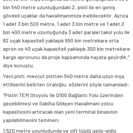
bin 540 metre uzunluğundaki 2. pisti ile en geniş
gövdeli uçaklar da havalimanımıza inebilecektir. Ayrıca
1 adet 3 bin 520 metre, 1 adet 3 bin metre ve 1 adet 2
bin 400 metre uzunluğunda 3 adet paralel taksi yolu ile
62 uçak kapasiteli yaklaşık 650 bin metrekare orta
apron ve 40 uçak kapasiteli yaklaşık 300 bin metrekare
kargo apronunu da proje kapsamında hayata geçirdik.”
diye konuştu.
Yeni pisti, mevcut pistten 540 metre daha uzun inşa
ettiklerini belirten Uraloğlu, sözlerini şöyle tamamladı:
“Pistin TEM Otoyolu ile D100 Bağlantı Yolu üzerinden
geçebilmesi ve Sabiha Gökçen Havalimanı yolcu
kapasitesini artıracak olan yeni terminal binasının
yapılabilmesini teminen;
1,520 metre uzunluğunda ve çift tüplü geliş-gidiş