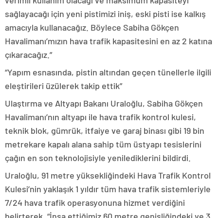
verimli kullanım olacağı ve maksimum kapasiteyi
sağlayacağı için yeni pistimizi iniş, eski pisti ise kalkış
amacıyla kullanacağız. Böylece Sabiha Gökçen
Havalimanı’mızın hava trafik kapasitesini en az 2 katına
çıkaracağız.”
“Yapım esnasında, pistin altından geçen tünellerle ilgili
eleştirileri üzülerek takip ettik”
Ulaştırma ve Altyapı Bakanı Uraloğlu, Sabiha Gökçen
Havalimanı’nın altyapı ile hava trafik kontrol kulesi,
teknik blok, gümrük, itfaiye ve garaj binası gibi 19 bin
metrekare kapalı alana sahip tüm üstyapı tesislerini
çağın en son teknolojisiyle yenilediklerini bildirdi.
Uraloğlu, 91 metre yüksekliğindeki Hava Trafik Kontrol
Kulesi’nin yaklaşık 1 yıldır tüm hava trafik sistemleriyle
7/24 hava trafik operasyonuna hizmet verdiğini
belirterek, “İnşa ettiğimiz 60 metre genişliğindeki ve 3