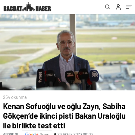
birlikte test etti
254 okunma
Kenan Sofuoğlu ve oğlu Zayn, Sabiha
Gökçen’de ikinci pisti Bakan Uraloğlu
ile birlikte test etti
26 Aralık 2023 00:03
ABONE OL
News