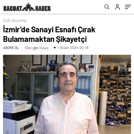
249 okunma
İzmir’de Sanayi Esnafı Çırak
Bulamamaktan Şikayetçi
1 Nisan 2024 00:18
ABONE OL
News