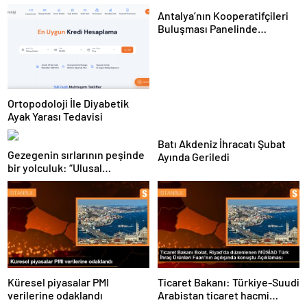
Antalya’nın Kooperatifçileri
Buluşması Panelinde
Yerelden Kalkınma İçin
Yapılması Gerekenler
Tartışıldı
Ortopodoloji İle Diyabetik
Ayak Yarası Tedavisi
Batı Akdeniz İhracatı Şubat
Gezegenin sırlarının peşinde
Ayında Geriledi
bir yolculuk: “Ulusal
Antarktika Bilim Seferleri”
Küresel piyasalar PMI
Ticaret Bakanı: Türkiye-Suudi
verilerine odaklandı
Arabistan ticaret hacmi