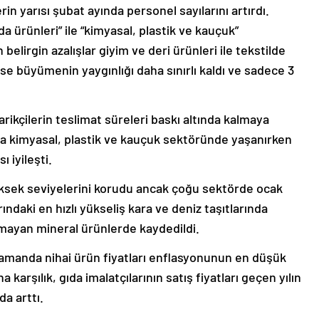
n yarısı şubat ayında personel sayılarını artırdı.
a ürünleri” ile “kimyasal, plastik ve kauçuk”
elirgin azalışlar giyim ve deri ürünleri ile tekstilde
ise büyümenin yaygınlığı daha sınırlı kaldı ve sadece 3
rikçilerin teslimat süreleri baskı altında kalmaya
a kimyasal, plastik ve kauçuk sektöründe yaşanırken
 iyileşti.
üksek seviyelerini korudu ancak çoğu sektörde ocak
ındaki en hızlı yükseliş kara ve deniz taşıtlarında
olmayan mineral ürünlerde kaydedildi.
zamanda nihai ürün fiyatları enflasyonunun en düşük
karşılık, gıda imalatçılarının satış fiyatları geçen yılın
a arttı.