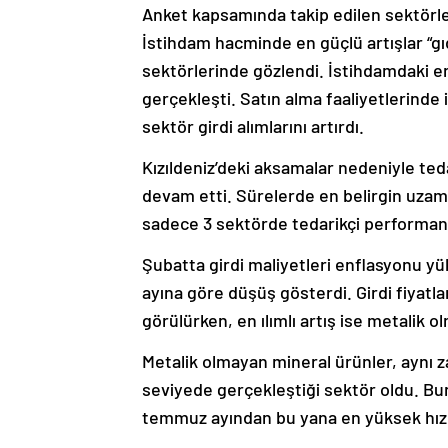
Anket kapsamında takip edilen sektörleri
İstihdam hacminde en güçlü artışlar “gıd
sektörlerinde gözlendi. İstihdamdaki en b
gerçekleşti. Satın alma faaliyetlerinde 
sektör girdi alımlarını artırdı.
Kızıldeniz’deki aksamalar nedeniyle teda
devam etti. Sürelerde en belirgin uzam
sadece 3 sektörde tedarikçi performansı
Şubatta girdi maliyetleri enflasyonu y
ayına göre düşüş gösterdi. Girdi fiyatlar
görülürken, en ılımlı artış ise metalik 
Metalik olmayan mineral ürünler, aynı 
seviyede gerçekleştiği sektör oldu. Buna 
temmuz ayından bu yana en yüksek hızd