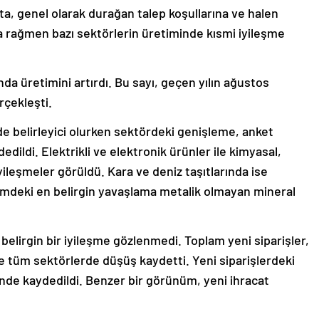
a, genel olarak durağan talep koşullarına ve halen
 rağmen bazı sektörlerin üretiminde kısmi iyileşme
da üretimini artırdı. Bu sayı, geçen yılın ağustos
çekleşti.
e belirleyici olurken sektördeki genişleme, anket
dildi. Elektrikli ve elektronik ürünler ile kimyasal,
yileşmeler görüldü. Kara ve deniz taşıtlarında ise
etimdeki en belirgin yavaşlama metalik olmayan mineral
elirgin bir iyileşme gözlenmedi. Toplam yeni siparişler,
de tüm sektörlerde düşüş kaydetti. Yeni siparişlerdeki
inde kaydedildi. Benzer bir görünüm, yeni ihracat