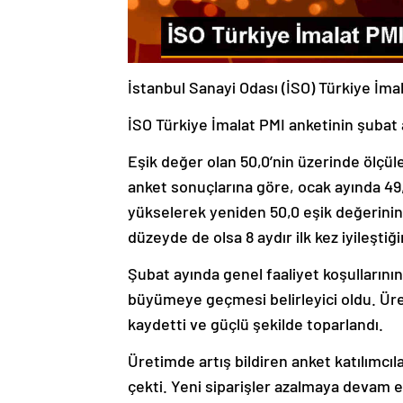
İstanbul Sanayi Odası (İSO) Türkiye İma
İSO Türkiye İmalat PMI anketinin şubat a
Eşik değer olan 50,0’nin üzerinde ölçül
anket sonuçlarına göre, ocak ayında 49
yükselerek yeniden 50,0 eşik değerinin üz
düzeyde de olsa 8 aydır ilk kez iyileştiği
Şubat ayında genel faaliyet koşulların
büyümeye geçmesi belirleyici oldu. Üret
kaydetti ve güçlü şekilde toparlandı.
Üretimde artış bildiren anket katılımcıla
çekti. Yeni siparişler azalmaya devam 