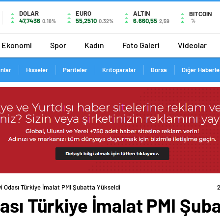
DOLAR
EURO
ALTIN
BITCOIN
47,7436
55,2510
6.660,55
%
0.18%
0.32%
2,59
Ekonomi
Spor
Kadın
Foto Galeri
Videolar
ınlar
Hisseler
Pariteler
Kritoparalar
Borsa
Diğer Haberle
i Odası Türkiye İmalat PMI Şubatta Yükseldi
ası Türkiye İmalat PMI Şuba