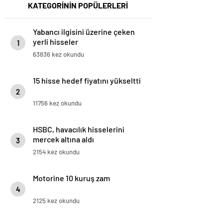
KATEGORİNİN POPÜLERLERİ
Yabancı ilgisini üzerine çeken
yerli hisseler
1
63836 kez okundu
15 hisse hedef fiyatını yükseltti
2
11756 kez okundu
HSBC, havacılık hisselerini
mercek altına aldı
3
2154 kez okundu
Motorine 10 kuruş zam
4
2125 kez okundu