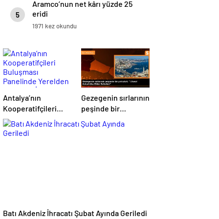
Aramco’nun net kârı yüzde 25
eridi
5
1971 kez okundu
Antalya’nın
Gezegenin sırlarının
Kooperatifçileri
peşinde bir
Buluşması
yolculuk: “Ulusal
Panelinde Yerelden
Antarktika Bilim
Kalkınma İçin
Seferleri”
Yapılması
Gerekenler
Tartışıldı
Batı Akdeniz İhracatı Şubat Ayında Geriledi