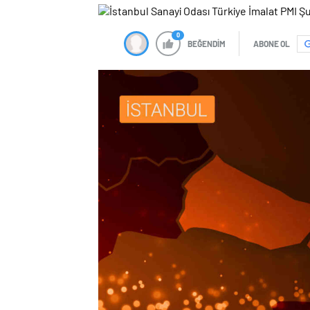
0
BEĞENDİM
ABONE OL