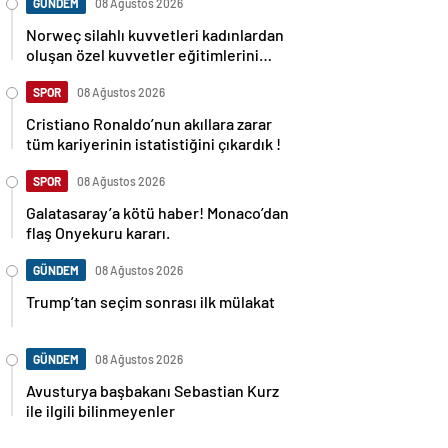
GÜNDEM
08 Ağustos 2026
Norweç silahlı kuvvetleri kadınlardan
oluşan özel kuvvetler eğitimlerini
başlattı.
SPOR
08 Ağustos 2026
Cristiano Ronaldo’nun akıllara zarar
tüm kariyerinin istatistiğini çıkardık !
SPOR
08 Ağustos 2026
Galatasaray’a kötü haber! Monaco’dan
flaş Onyekuru kararı.
GÜNDEM
08 Ağustos 2026
Trump’tan seçim sonrası ilk mülakat
GÜNDEM
08 Ağustos 2026
Avusturya başbakanı Sebastian Kurz
ile ilgili bilinmeyenler