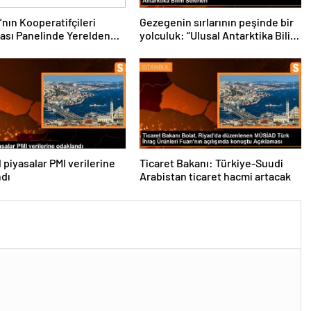
’nın Kooperatifçileri
Gezegenin sırlarının peşinde bir
ası Panelinde Yerelden
yolculuk: “Ulusal Antarktika Bilim
a İçin Yapılması
Seferleri”
ler Tartışıldı
 piyasalar PMI verilerine
Ticaret Bakanı: Türkiye-Suudi
ndı
Arabistan ticaret hacmi artacak