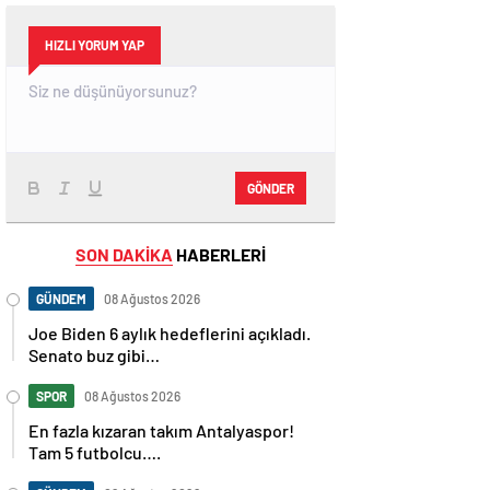
HIZLI YORUM YAP
GÖNDER
SON DAKİKA
HABERLERİ
GÜNDEM
08 Ağustos 2026
Joe Biden 6 aylık hedeflerini açıkladı.
Senato buz gibi…
SPOR
08 Ağustos 2026
En fazla kızaran takım Antalyaspor!
Tam 5 futbolcu….