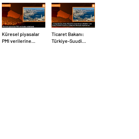
Küresel piyasalar
Ticaret Bakanı:
PMI verilerine
Türkiye-Suudi
odaklandı
Arabistan ticaret
hacmi artacak