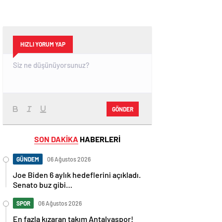
HIZLI YORUM YAP
GÖNDER
SON DAKİKA
HABERLERİ
GÜNDEM
06 Ağustos 2026
Joe Biden 6 aylık hedeflerini açıkladı.
Senato buz gibi…
SPOR
06 Ağustos 2026
En fazla kızaran takım Antalyaspor!