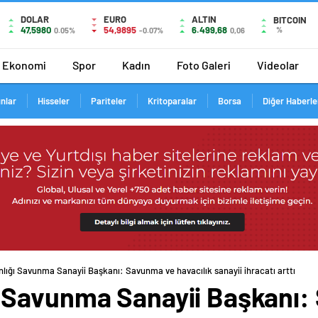
DOLAR
EURO
ALTIN
BITCOIN
47,5980
54,9895
6.499,68
%
0.05%
-0.07%
0,06
Ekonomi
Spor
Kadın
Foto Galeri
Videolar
ınlar
Hisseler
Pariteler
Kritoparalar
Borsa
Diğer Haberle
ığı Savunma Sanayii Başkanı: Savunma ve havacılık sanayii ihracatı arttı
 Savunma Sanayii Başkanı: