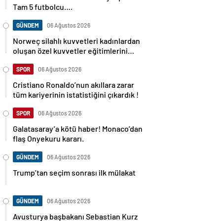
Tam 5 futbolcu….
GÜNDEM
06 Ağustos 2026
Norweç silahlı kuvvetleri kadınlardan
oluşan özel kuvvetler eğitimlerini
başlattı.
SPOR
06 Ağustos 2026
Cristiano Ronaldo’nun akıllara zarar
tüm kariyerinin istatistiğini çıkardık !
SPOR
06 Ağustos 2026
Galatasaray’a kötü haber! Monaco’dan
flaş Onyekuru kararı.
GÜNDEM
06 Ağustos 2026
Trump’tan seçim sonrası ilk mülakat
GÜNDEM
06 Ağustos 2026
Avusturya başbakanı Sebastian Kurz