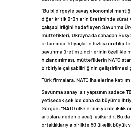
“Bu bildirgeyle savaş ekonomisi mantı
diğer kritik ürünlerin üretiminde sürat
çalışabilirliğini hedefleyen Savunma Ür
müttefikleri, Ukrayna’da sahadan Rusya 
ortamında ihtiyaçların hızlıca üretilip t
savunma üretim zincirlerinin özellikle mü
hızlandırılması, müttefiklerin NATO st
birbiriyle çalışabilirliğinin geliştirilmesi
Türk firmalara, NATO ihalelerine katılım
Savunma sanayi alt yapısının sadece Tür
yetişecek şekilde daha da büyüme ihtiya
Görgün, “NATO ülkelerinin yüzde ikili
artışlara neden olacağı aşikardır. Bu d
ortaklıklarıyla birlikte 50 ülkelik büyü