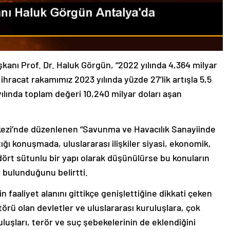
nı Prof. Dr. Haluk Görgün, “2022 yılında 4,364 milyar
ihracat rakamımız 2023 yılında yüzde 27’lik artışla 5,5
yılında toplam değeri 10,240 milyar doları aşan
kezi’nde düzenlenen “Savunma ve Havacılık Sanayiinde
ğı konuşmada, uluslararası ilişkiler siyasi, ekonomik,
 dört sütunlu bir yapı olarak düşünülürse bu konuların
 bulunduğunu belirtti.
faaliyet alanını gittikçe genişlettiğine dikkati çeken
törü olan devletler ve uluslararası kuruluşlara, çok
uruluşları, terör ve suç şebekelerinin de eklendiğini