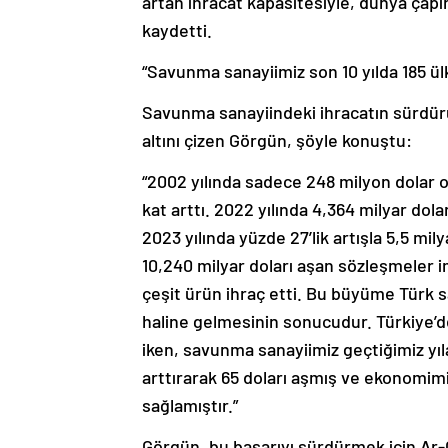
artan ihracat kapasitesiyle, dünya çapı
kaydetti.
“Savunma sanayiimiz son 10 yılda 185 ül
Savunma sanayiindeki ihracatın sürdürül
altını çizen Görgün, şöyle konuştu:
“2002 yılında sadece 248 milyon dolar o
kat arttı. 2022 yılında 4,364 milyar dol
2023 yılında yüzde 27’lik artışla 5,5 mil
10,240 milyar doları aşan sözleşmeler i
çeşit ürün ihraç etti. Bu büyüme Türk 
haline gelmesinin sonucudur. Türkiye’de
iken, savunma sanayiimiz geçtiğimiz yıl
arttırarak 65 doları aşmış ve ekonomimi
sağlamıştır.”
Görgün, bu başarıyı sürdürmek için Ar-