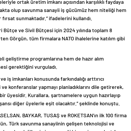
eleriyle ortak üretim imkanı açısından karşılıklı faydaya
makta olup savunma sanayii iş gücümüz hem niteliği hem
 fırsat sunmaktadır.” ifadelerini kullandı.
Bütçe ve Sivil Bütçesi için 2024 yılında toplam 8
irten Görgün, tüm firmalara NATO ihalelerine katılım gibi
i geliştirme programlarına hem de hazır alım
si gerektiğini vurguladı.
ve iş imkanları konusunda farkındalığı arttırıcı
ri ve konferanslar yapmayı planladıklarını dile getirerek,
ir üyesidir. Kurallara, şartnamelere uygun hazırlayıp
şansı diğer üyelerle eşit olacaktır.” şeklinde konuştu.
ıl ASELSAN, BAYKAR, TUSAŞ ve ROKETSAN’ın ilk 100 firma
rgün, Türk savunma sanayiinin gelişen teknolojisi ve