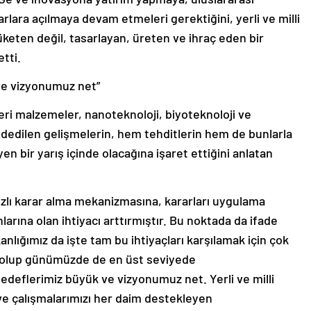
arlara açılmaya devam etmeleri gerektiğini, yerli ve milli
tüketen değil, tasarlayan, üreten ve ihraç eden bir
tti.
ve vizyonumuz net”
eri malzemeler, nanoteknoloji, biyoteknoloji ve
ydedilen gelişmelerin, hem tehditlerin hem de bunlarla
n bir yarış içinde olacağına işaret ettiğini anlatan
hızlı karar alma mekanizmasına, kararları uygulama
arına olan ihtiyacı arttırmıştır. Bu noktada da ifade
lığımız da işte tam bu ihtiyaçları karşılamak için çok
ış olup günümüzde de en üst seviyede
deflerimiz büyük ve vizyonumuz net. Yerli ve milli
 ve çalışmalarımızı her daim destekleyen