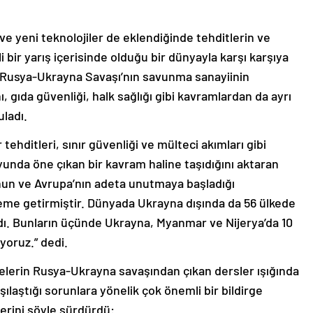
e yeni teknolojiler de eklendiğinde tehditlerin ve
bir yarış içerisinde olduğu bir dünyayla karşı karşıya
ve Rusya-Ukrayna Savaşı’nın savunma sanayiinin
, gıda güvenliği, halk sağlığı gibi kavramlardan da ayrı
ladı.
hditleri, sınır güvenliği ve mülteci akımları gibi
nda öne çıkan bir kavram haline taşıdığını aktaran
un ve Avrupa’nın adeta unutmaya başladığı
eme getirmiştir. Dünyada Ukrayna dışında da 56 ülkede
andı. Bunların üçünde Ukrayna, Myanmar ve Nijerya’da 10
yoruz.” dedi.
kelerin Rusya-Ukrayna savaşından çıkan dersler ışığında
laştığı sorunlara yönelik çok önemli bir bildirge
lerini şöyle sürdürdü: