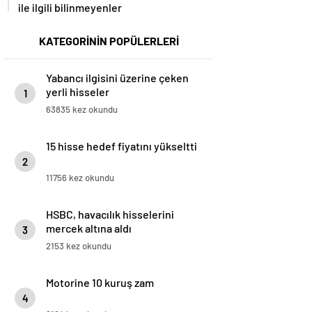
ile ilgili bilinmeyenler
KATEGORİNİN POPÜLERLERİ
Yabancı ilgisini üzerine çeken
yerli hisseler
1
63835 kez okundu
15 hisse hedef fiyatını yükseltti
2
11756 kez okundu
HSBC, havacılık hisselerini
mercek altına aldı
3
2153 kez okundu
Motorine 10 kuruş zam
4