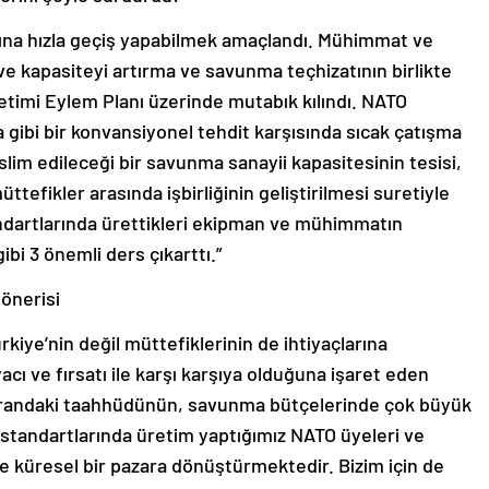
ğına hızla geçiş yapabilmek amaçlandı. Mühimmat ve
 ve kapasiteyi artırma ve savunma teçhizatının birlikte
etimi Eylem Planı üzerinde mutabık kılındı. NATO
gibi bir konvansiyonel tehdit karşısında sıcak çatışma
eslim edileceği bir savunma sanayii kapasitesinin tesisi,
ttefikler arasında işbirliğinin geliştirilmesi suretiyle
andartlarında ürettikleri ekipman ve mühimmatın
 gibi 3 önemli ders çıkarttı.”
 önerisi
kiye’nin değil müttefiklerinin de ihtiyaçlarına
cı ve fırsatı ile karşı karşıya olduğuna işaret eden
k orandaki taahhüdünün, savunma bütçelerinde çok büyük
a standartlarında üretim yaptığımız NATO üyeleri ve
k ve küresel bir pazara dönüştürmektedir. Bizim için de