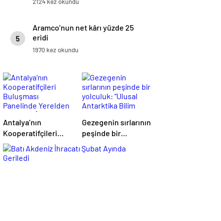
2124 kez okundu
Aramco’nun net kârı yüzde 25
eridi
5
1970 kez okundu
Antalya’nın
Gezegenin sırlarının
Kooperatifçileri
peşinde bir
Buluşması
yolculuk: “Ulusal
Panelinde Yerelden
Antarktika Bilim
Kalkınma İçin
Seferleri”
Yapılması
Gerekenler
Tartışıldı