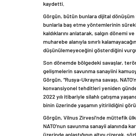
kaydetti.
Görgün, bütün bunlara dijital dönüşüm v
bunlarla baş etme yöntemlerinin sürekli 
kaldıklarını anlatarak, salgın dönemi 
muharebe alanıyla sınırlı kalamayacağını
düşünülemeyeceğini gösterdiğini vurgu
Son dönemde bölgedeki savaşlar, terör te
gelişmelerin savunma sanayiini kamuoyu
Görgün, “Rusya-Ukrayna savaşı, NATO’n
konvansiyonel tehditleri yeniden günd
2022 yılı itibariyle silahlı çatışma yaş
binin üzerinde yaşamın yitirildiğini görü
Görgün, Vilnus Zirvesi’nde müttefik ül
NATO’nun savunma sanayii alanında karşı
üzerinde anlaştığının altını çizerek, söz