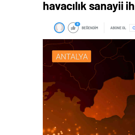
havacılık sanayii ih
0
BEĞENDİM
ABONE OL