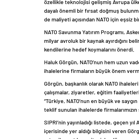
özellikle teknolojisi gelişmiş Avrupa ülk
dayalı önemli bir fırsat doğmuş bulun
de maliyeti açısından NATO için eşsiz bir
NATO Savunma Yatırım Programı, Askeri 
milyar avroluk bir kaynak ayırdığını bel
kendilerine hedef koymalarını önerdi.
Haluk Görgün, NATO’nun hem uzun vadel
ihalelerine firmaların büyük önem verme
Görgün, başkanlık olarak NATO ihaleleri 
çalışmalar, ziyaretler, eğitim faaliyetle
“Türkiye, NATO’nun en büyük ve saygın b
teklif sunulan ihalelerde firmalarımızın 
SIPRI’nin yayınladığı listede, geçen y
içerisinde yer aldığı bilgisini veren Gö