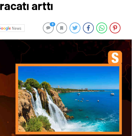
racatı arttı
0
News