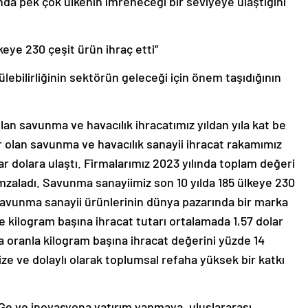
nda pek çok ülkenin imreneceği bir seviyeye ulaştığını
keye 230 çeşit ürün ihraç etti”
ebilirliğinin sektörün geleceği için önem taşıdığının
lan savunma ve havacılık ihracatımız yıldan yıla kat be
ar olan savunma ve havacılık sanayii ihracat rakamımız
yar dolara ulaştı. Firmalarımız 2023 yılında toplam değeri
mzaladı. Savunma sanayiimiz son 10 yılda 185 ülkeye 230
savunma sanayii ürünlerinin dünya pazarında bir marka
 kilogram başına ihracat tutarı ortalamada 1,57 dolar
a oranla kilogram başına ihracat değerini yüzde 14
ze ve dolaylı olarak toplumsal refaha yüksek bir katkı
Ge ve inovasyona yatırım yapmaya, uluslararası