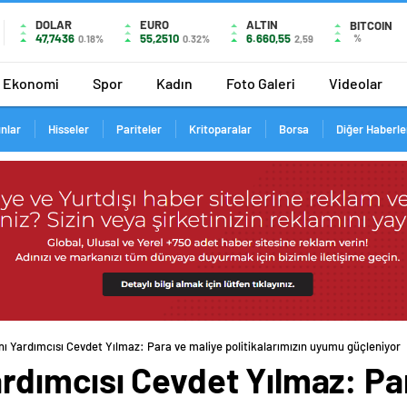
DOLAR
EURO
ALTIN
BITCOIN
47,7436
55,2510
6.660,55
%
0.18%
0.32%
2,59
Ekonomi
Spor
Kadın
Foto Galeri
Videolar
ınlar
Hisseler
Pariteler
Kritoparalar
Borsa
Diğer Haberle
 Yardımcısı Cevdet Yılmaz: Para ve maliye politikalarımızın uyumu güçleniyor
dımcısı Cevdet Yılmaz: Pa