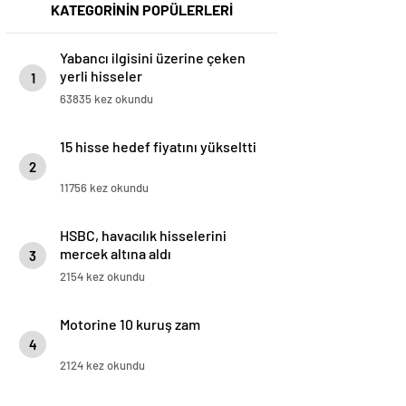
KATEGORİNİN POPÜLERLERİ
Yabancı ilgisini üzerine çeken
yerli hisseler
1
63835 kez okundu
15 hisse hedef fiyatını yükseltti
2
11756 kez okundu
HSBC, havacılık hisselerini
mercek altına aldı
3
2154 kez okundu
Motorine 10 kuruş zam
4
2124 kez okundu