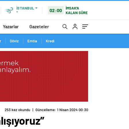
İMSAK'A
İSTANBUL
02:00
KALAN SÜRE
°
Yazarlar
Gazeteler
r
Döviz
Emtia
Kredi
253 kez okundu
|
Güncelleme: 1 Nisan 2024 00:30
lışıyoruz”