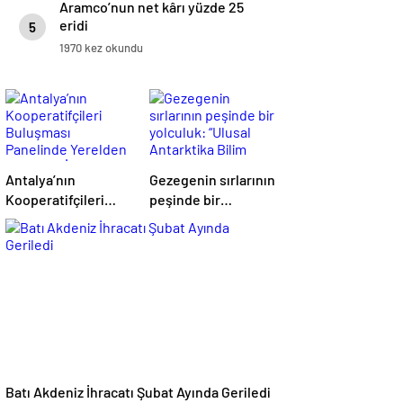
Aramco’nun net kârı yüzde 25
eridi
5
1970 kez okundu
Antalya’nın
Gezegenin sırlarının
Kooperatifçileri
peşinde bir
Buluşması
yolculuk: “Ulusal
Panelinde Yerelden
Antarktika Bilim
Kalkınma İçin
Seferleri”
Yapılması
Gerekenler
Tartışıldı
Batı Akdeniz İhracatı Şubat Ayında Geriledi