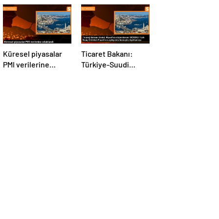
Küresel piyasalar
Ticaret Bakanı:
PMI verilerine
Türkiye-Suudi
odaklandı
Arabistan ticaret
hacmi artacak