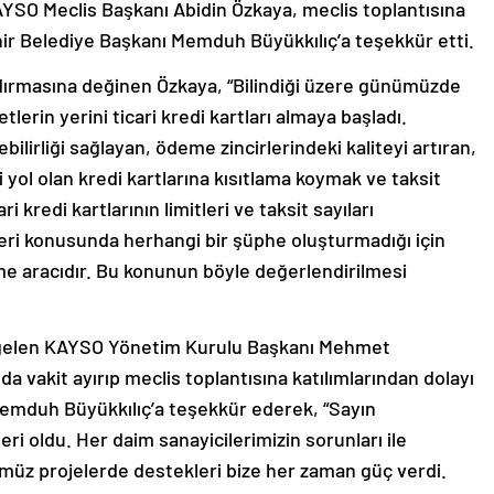
AYSO Meclis Başkanı Abidin Özkaya, meclis toplantısına
hir Belediye Başkanı Memduh Büyükkılıç’a teşekkür etti.
landırmasına değinen Özkaya, “Bilindiği üzere günümüzde
lerin yerini ticari kredi kartları almaya başladı.
ilirliği sağlayan, ödeme zincirlerindeki kaliteyi artıran,
i yol olan kredi kartlarına kısıtlama koymak ve taksit
i kredi kartlarının limitleri ve taksit sayıları
likleri konusunda herhangi bir şüphe oluşturmadığı için
me aracıdır. Bu konunun böyle değerlendirilmesi
gelen KAYSO Yönetim Kurulu Başkanı Mehmet
a vakit ayırıp meclis toplantısına katılımlarından dolayı
emduh Büyükkılıç’a teşekkür ederek, “Sayın
ri oldu. Her daim sanayicilerimizin sorunları ile
ümüz projelerde destekleri bize her zaman güç verdi.