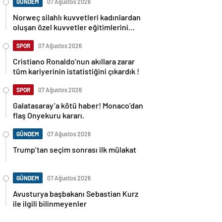
GÜNDEM
07 Ağustos 2026
Norweç silahlı kuvvetleri kadınlardan
oluşan özel kuvvetler eğitimlerini
başlattı.
SPOR
07 Ağustos 2026
Cristiano Ronaldo’nun akıllara zarar
tüm kariyerinin istatistiğini çıkardık !
SPOR
07 Ağustos 2026
Galatasaray’a kötü haber! Monaco’dan
flaş Onyekuru kararı.
GÜNDEM
07 Ağustos 2026
Trump’tan seçim sonrası ilk mülakat
GÜNDEM
07 Ağustos 2026
Avusturya başbakanı Sebastian Kurz
ile ilgili bilinmeyenler