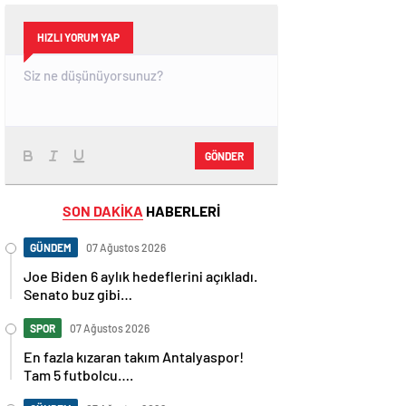
HIZLI YORUM YAP
GÖNDER
SON DAKİKA
HABERLERİ
GÜNDEM
07 Ağustos 2026
Joe Biden 6 aylık hedeflerini açıkladı.
Senato buz gibi…
SPOR
07 Ağustos 2026
En fazla kızaran takım Antalyaspor!
Tam 5 futbolcu….