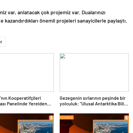
iz var, anlatacak çok projemiz var. Dualarınızı
te kazandırdıkları önemli projeleri sanayicilerle paylaştı.
ri
’nın Kooperatifçileri
Gezegenin sırlarının peşinde bir
ası Panelinde Yerelden
yolculuk: “Ulusal Antarktika Bilim
a İçin Yapılması
Seferleri”
ler Tartışıldı