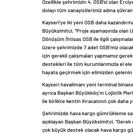
Özellikle şehrimizin 4. OSB’si olan Er
dolayı tüm sanayicilerimiz adına şükra
Kayseri’ye iki yeni OSB daha kazandırma
Büyüksimitci, “Proje aşamasında olan U
Dönüşüm İhtisas OSB ile ilgili çalışmala
üzere şehrimizde 7 adet OSB’miz olacak
için gerekli çalışmaları yapmamız gere
destekleri ile tüm kurumlarımızla el ele
hayata geçirmek için elimizden gelenin 
Kayseri havalimanı yeni terminal binası
ayrıca Başkan Büyükkılıç’ın Lojistik Me
ile birlikte kentin ihracatının çok daha 
Şehrimizde hava kargo gümrükleme sahası
açıklayan Başkan Büyüksimitci, “Gerek e
çok büyük destek olacak hava kargo gümr