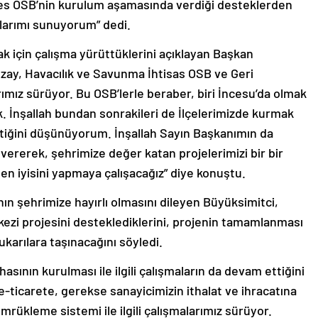
ciyes OSB’nin kurulum aşamasında verdiği desteklerden
nlarımı sunuyorum” dedi.
k için çalışma yürüttüklerini açıklayan Başkan
zay, Havacılık ve Savunma İhtisas OSB ve Geri
rımız sürüyor. Bu OSB’lerle beraber, biri İncesu’da olmak
. İnşallah bundan sonrakileri de İlçelerimizde kurmak
ktiğini düşünüyorum. İnşallah Sayın Başkanımın da
 vererek, şehrimize değer katan projelerimizi bir bir
en iyisini yapmaya çalışacağız” diye konuştu.
nın şehrimize hayırlı olmasını dileyen Büyüksimitci,
rkezi projesini desteklediklerini, projenin tamamlanması
yukarılara taşınacağını söyledi.
nın kurulması ile ilgili çalışmaların da devam ettiğini
-ticarete, gerekse sanayicimizin ithalat ve ihracatına
ükleme sistemi ile ilgili çalışmalarımız sürüyor.