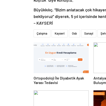
koştuk” diye konuştu.
Büyükkılıç, “Bizim anlatacak çok hikayem
bekliyoruz” diyerek, 5 yıl içerisinde ken
– KAYSERİ
Çalışma
Kayseri
Osb
Sanayi
Şeh
Ortopodoloji İle Diyabetik Ayak
Antalya
Yarası Tedavisi
Buluşm
Kalkınm
Gereken