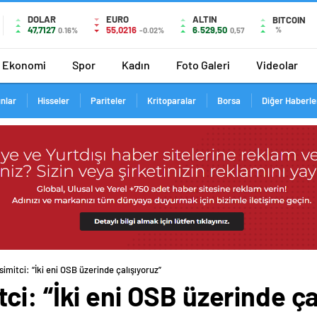
DOLAR
EURO
ALTIN
BITCOIN
47,7127
55,0216
6.529,50
%
0.16%
-0.02%
0,57
Ekonomi
Spor
Kadın
Foto Galeri
Videolar
ınlar
Hisseler
Pariteler
Kritoparalar
Borsa
Diğer Haberle
mitci: “İki eni OSB üzerinde çalışıyoruz”
i: “İki eni OSB üzerinde ça