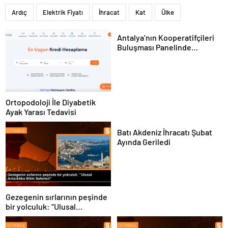
Ardıç
Elektrik Fiyatı
İhracat
Kat
Ülke
Antalya’nın Kooperatifçileri
Buluşması Panelinde
Yerelden Kalkınma İçin
Yapılması Gerekenler
Tartışıldı
Ortopodoloji İle Diyabetik
Ayak Yarası Tedavisi
Batı Akdeniz İhracatı Şubat
Ayında Geriledi
Gezegenin sırlarının peşinde
bir yolculuk: “Ulusal
Antarktika Bilim Seferleri”