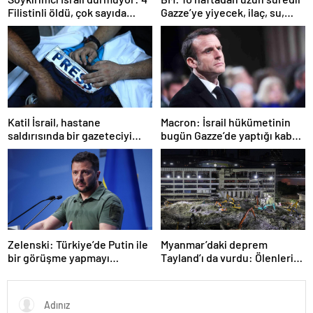
Filistinli öldü, çok sayıda
Gazze’ye yiyecek, ilaç, su,
yaralı var
çadır girmedi
Katil İsrail, hastane
Macron: İsrail hükümetinin
saldırısında bir gazeteciyi
bugün Gazze’de yaptığı kabul
öldürdüğünü itiraf etti
edilemez
Zelenski: Türkiye’de Putin ile
Myanmar’daki deprem
bir görüşme yapmayı
Tayland’ı da vurdu: Ölenlerin
bekleyeceğiz
sayısı 96’ya çıktı