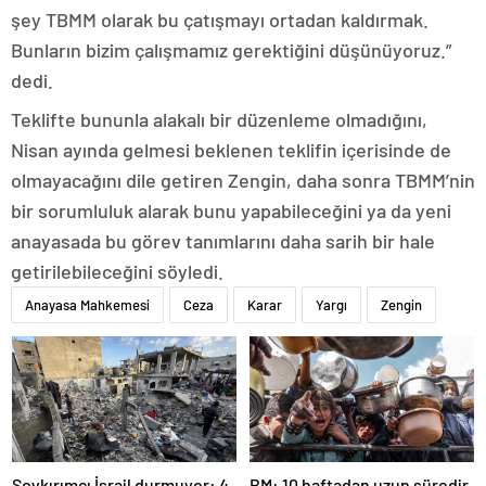
şey TBMM olarak bu çatışmayı ortadan kaldırmak.
Bunların bizim çalışmamız gerektiğini düşünüyoruz.”
dedi.
Teklifte bununla alakalı bir düzenleme olmadığını,
Nisan ayında gelmesi beklenen teklifin içerisinde de
olmayacağını dile getiren Zengin, daha sonra TBMM’nin
bir sorumluluk alarak bunu yapabileceğini ya da yeni
anayasada bu görev tanımlarını daha sarih bir hale
getirilebileceğini söyledi.
Anayasa Mahkemesi
Ceza
Karar
Yargı
Zengin
Soykırımcı İsrail durmuyor: 4
BM: 10 haftadan uzun süredir