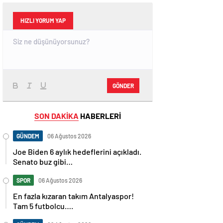
HIZLI YORUM YAP
GÖNDER
SON DAKİKA
HABERLERİ
GÜNDEM
06 Ağustos 2026
Joe Biden 6 aylık hedeflerini açıkladı.
Senato buz gibi…
SPOR
06 Ağustos 2026
En fazla kızaran takım Antalyaspor!
Tam 5 futbolcu….