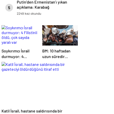
Putin’den Ermenistan’ı yıkan
açıklama: Karabağ
5
Azerbaycan’ın ayrılmaz bir
2249 kez okundu
parçasıdır!
Soykırımcı İsrail
BM: 10 haftadan
durmuyor: 4
uzun süredir
Filistinli öldü, çok
Gazze’ye yiyecek,
sayıda yaralı var
ilaç, su, çadır
girmedi
Katil İsrail, hastane saldırısında bir