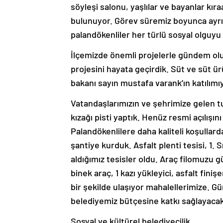
söyleşi salonu, yaşlılar ve bayanlar kır
bulunuyor. Görev süremiz boyunca ayrıc
palandökenliler her türlü sosyal olguyu 
İlçemizde önemli projelerle gündem ol
projesini hayata geçirdik. Süt ve süt ür
bakanı sayın mustafa varank’ın katılımı
Vatandaşlarımızın ve şehrimize gelen tu
kızağı pisti yaptık. Henüz resmi açılışın
Palandökenlilere daha kaliteli koşullar
şantiye kurduk. Asfalt plenti tesisi, 1.
aldığımız tesisler oldu. Araç filomuzu g
binek araç, 1 kazı yükleyici, asfalt finişer
bir şekilde ulaşıyor mahalellerimize. G
belediyemiz bütçesine katkı sağlayacak.”
Sosyal ve kültürel belediyecilik