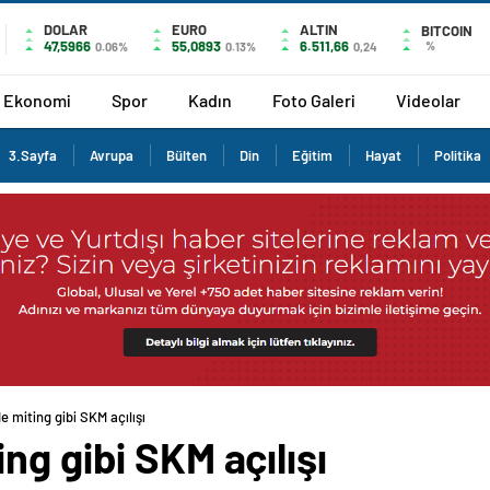
DOLAR
EURO
ALTIN
BITCOIN
47,5966
55,0893
6.511,66
%
0.06%
0.13%
0,24
Ekonomi
Spor
Kadın
Foto Galeri
Videolar
3.Sayfa
Avrupa
Bülten
Din
Eğitim
Hayat
Politika
 miting gibi SKM açılışı
ng gibi SKM açılışı