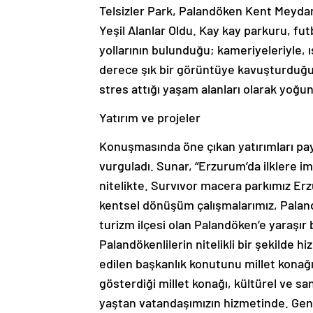
Telsizler Park, Palandöken Kent Meyda
Yeşil Alanlar Oldu. Kay kay parkuru, fut
yollarının bulunduğu; kameriyeleriyle, ı
derece şık bir görüntüye kavuşturduğu
stres attığı yaşam alanları olarak yoğun
Yatırım ve projeler
Konuşmasında öne çıkan yatırımları pay
vurguladı. Sunar, “Erzurum’da ilklere i
nitelikte. Survıvor macera parkımız Erzu
kentsel dönüşüm çalışmalarımız, Palandö
turizm ilçesi olan Palandöken’e yaraşı
Palandökenlilerin nitelikli bir şekilde 
edilen başkanlık konutunu millet konağı
gösterdiği millet konağı, kültürel ve sa
yaştan vatandaşımızın hizmetinde. Geni