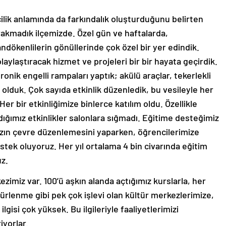
ilik anlamında da farkındalık oluşturduğunu belirten
akmadık ilçemizde. Özel gün ve haftalarda,
andökenlilerin gönüllerinde çok özel bir yer edindik.
laylaştıracak hizmet ve projeleri bir bir hayata geçirdik.
onik engelli rampaları yaptık; akülü araçlar, tekerlekli
 olduk. Çok sayıda etkinlik düzenledik, bu vesileyle her
er bir etkinliğimize binlerce katılım oldu. Özellikle
dığımız etkinlikler salonlara sığmadı. Eğitime desteğimiz
mızın çevre düzenlemesini yaparken, öğrencilerimize
stek oluyoruz. Her yıl ortalama 4 bin civarında eğitim
uz.
zimiz var. 100’ü aşkın alanda açtığımız kurslarla, her
ürlenme gibi pek çok işlevi olan kültür merkezlerimize,
ilgisi çok yüksek. Bu ilgileriyle faaliyetlerimizi
iyorlar.