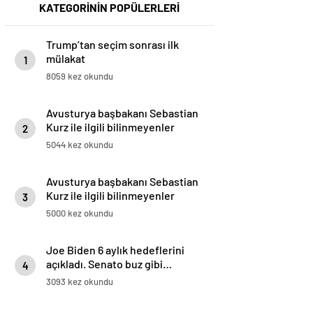
KATEGORİNİN POPÜLERLERİ
Trump’tan seçim sonrası ilk
mülakat
1
8059 kez okundu
Avusturya başbakanı Sebastian
Kurz ile ilgili bilinmeyenler
2
5044 kez okundu
Avusturya başbakanı Sebastian
Kurz ile ilgili bilinmeyenler
3
5000 kez okundu
Joe Biden 6 aylık hedeflerini
açıkladı. Senato buz gibi…
4
3093 kez okundu