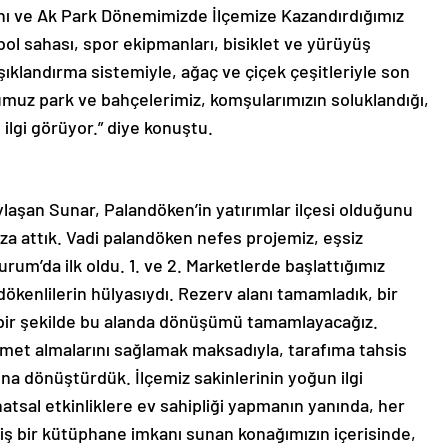
nı ve Ak Park Dönemimizde İlçemize Kazandırdığımız
bol sahası, spor ekipmanları, bisiklet ve yürüyüş
şıklandırma sistemiyle, ağaç ve çiçek çeşitleriyle son
muz park ve bahçelerimiz, komşularımızın soluklandığı,
 ilgi görüyor.” diye konuştu.
laşan Sunar, Palandöken’in yatırımlar ilçesi olduğunu
mza attık. Vadi palandöken nefes projemiz, eşsiz
rum’da ilk oldu. 1. ve 2. Marketlerde başlattığımız
kenlilerin hülyasıydı. Rezerv alanı tamamladık, bir
r bir şekilde bu alanda dönüşümü tamamlayacağız.
hizmet almalarını sağlamak maksadıyla, tarafıma tahsis
na dönüştürdük. İlçemiz sakinlerinin yoğun ilgi
natsal etkinliklere ev sahipliği yapmanın yanında, her
ş bir kütüphane imkanı sunan konağımızın içerisinde,