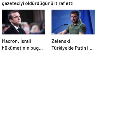
gazeteciyi öldürdüğünü itiraf etti
Macron: İsrail
Zelenski:
hükümetinin bugün
Türkiye’de Putin ile
Gazze’de yaptığı
bir görüşme
kabul edilemez
yapmayı
bekleyeceğiz