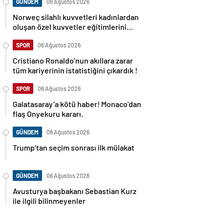
GÜNDEM
06 Ağustos 2026
Norweç silahlı kuvvetleri kadınlardan
oluşan özel kuvvetler eğitimlerini
başlattı.
SPOR
06 Ağustos 2026
Cristiano Ronaldo’nun akıllara zarar
tüm kariyerinin istatistiğini çıkardık !
SPOR
06 Ağustos 2026
Galatasaray’a kötü haber! Monaco’dan
flaş Onyekuru kararı.
GÜNDEM
06 Ağustos 2026
Trump’tan seçim sonrası ilk mülakat
GÜNDEM
06 Ağustos 2026
Avusturya başbakanı Sebastian Kurz
ile ilgili bilinmeyenler