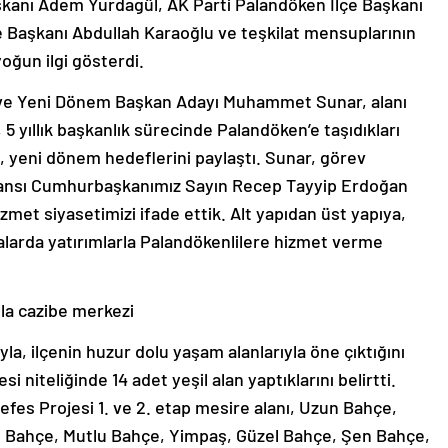
aşkanı Adem Yurdagül, AK Parti Palandöken İlçe Başkanı
Başkanı Abdullah Karaoğlu ve teşkilat mensuplarının
yoğun ilgi gösterdi.
 ve Yeni Dönem Başkan Adayı Muhammet Sunar, alanı
5 yıllık başkanlık sürecinde Palandöken’e taşıdıkları
k, yeni dönem hedeflerini paylaştı. Sunar, görev
eferansı Cumhurbaşkanımız Sayın Recep Tayyip Erdoğan
zmet siyasetimizi ifade ettik. Alt yapıdan üst yapıya,
larda yatırımlarla Palandökenlilere hizmet verme
la cazibe merkezi
ıyla, ilçenin huzur dolu yaşam alanlarıyla öne çıktığını
i niteliğinde 14 adet yeşil alan yaptıklarını belirtti.
fes Projesi 1. ve 2. etap mesire alanı, Uzun Bahçe,
lı Bahçe, Mutlu Bahçe, Yimpaş, Güzel Bahçe, Şen Bahçe,