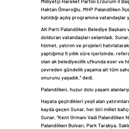
Milliyetçi Hareket Partisi Erzurum İl B
Haktan Ömeroğlu, MHP Palandöken İlçe 
katıldığı açılış programına vatandaşlar 
AK Parti Palandöken Belediye Başkanı
dolduran vatandaşları selamladı. Sunar, 
hizmet, yatırım ve projeleri hatırlatara
yaptığımız 5 yıllık süre içerisinde, r
olan ak belediyecilik ufkunda eser ve hi
çevreden gündelik yaşama ait tüm saha
onurunu yaşadık.” dedi.
Palandöken, huzur dolu yaşam alanlarıy
Hayata geçirdikleri yeşil alan yatırımlar
kayda geçen Sunar, her biri millet bahçes
Sunar, “Kent Ormanı Vadi Palandöken Ne
Palandöken Bulvarı, Park Tarabya, Sak