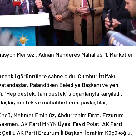
nasyon Merkezi, Adnan Menderes Mahallesi 1. Marketler
ı renkli görüntülere sahne oldu. Cumhur İttifakı
vatandaşlar, Palandöken Belediye Başkanı ve yeni
“Hep destek, tam destek” sloganlarıyla karşıladı.
aşlar, destek ve muhabbetlerini paylaştılar.
a Öncü, Mehmet Emin Öz, Abdurrahim Fırat; Erzurum
ekmen, AK Parti MKYK Üyesi Fevzi Polat, AK Parti
 Çelik, AK Parti Erzurum İl Başkanı İbrahim Küçükoğlu,