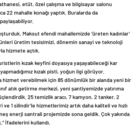
aathanesi, etüt, özel çalışma ve bilgisayar salonu
a 22 mahalle konağı yaptık. Buralarda da
paylaşabiliyor.
uşturduk. Maksut efendi mahallemizde ‘üreten kadınlar’
ünleri üretim tesisimizi, dönemin sanayi ve teknoloji
yla hizmete açtık.
ristlerin kızak keyfini doyasıya yaşayabileceği kar
ı yapmadığımız kızak pisti, yoğun ilgi görüyor.
da hizmet verebilmek için 85 dönümlük bir alanda yeni bir
 Sınıf atık getirme merkezi, yeni şantiyemizde yatırıma
üçlendirdik. 25 temizlik aracı, 7 kamyon, 2 tanker, 2
i ve 1 silindir’le hizmetlerimiz artık daha kaliteli ve hızlı
üneş enerji santrali projemizde sona geldik. Çok yakında
 İfadelerini kullandı.