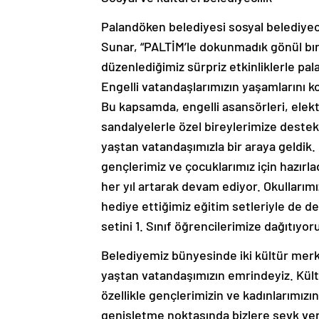
Palandöken belediyesi sosyal belediyec
Sunar, “PALTİM’le dokunmadık gönül bır
düzenlediğimiz sürpriz etkinliklerle pal
Engelli vatandaşlarımızın yaşamlarını ko
Bu kapsamda, engelli asansörleri, elektr
sandalyelerle özel bireylerimize destek
yaştan vatandaşımızla bir araya geldik. H
gençlerimiz ve çocuklarımız için hazırla
her yıl artarak devam ediyor. Okulları
hediye ettiğimiz eğitim setleriyle de de
setini 1. Sınıf öğrencilerimize dağıtıyor
Belediyemiz bünyesinde iki kültür merke
yaştan vatandaşımızın emrindeyiz. Kült
özellikle gençlerimizin ve kadınlarımızın 
genişletme noktasında bizlere şevk ver