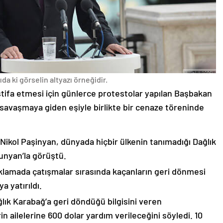
da ki görselin altyazı örneğidir.
stifa etmesi için günlerce protestolar yapılan Başbakan
avaşmaya giden eşiyle birlikte bir cenaze töreninde
 Nikol Paşinyan, dünyada hiçbir ülkenin tanımadığı Dağlık
unyan’la görüştü.
çıklamada çatışmalar sırasında kaçanların geri dönmesi
 yatırıldı.
lık Karabağ’a geri döndüğü bilgisini veren
n ailelerine 600 dolar yardım verileceğini söyledi. 10