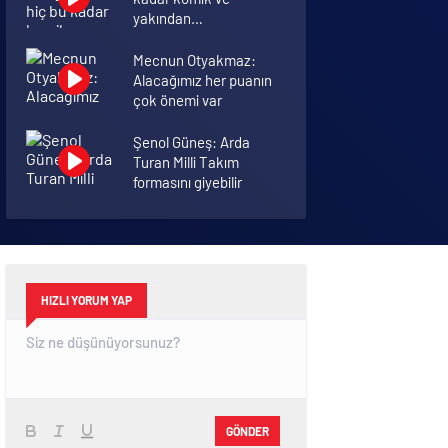
yakından
görmemiştiniz
Mecnun Otyakmaz:
Alacağımız her puanın
çok önemi var
Şenol Güneş: Arda
Turan Milli Takım
formasını giyebilir
İkinci dalganın
yaşandığı Bursa’da
ölüm rakamları arttı
HIZLI YORUM YAP
GÖNDER