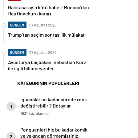
Galatasaray’a kötü haber! Monaco’dan
flaş Onyekuru kararı.
GÜNDEM
07 Ağustos 2026
Trump’tan seçim sonrası ilk mülakat
GÜNDEM
07 Ağustos 2026
Avusturya başbakanı Sebastian Kurz
ile ilgili bilinmeyenler
KATEGORİNİN POPÜLERLERİ
İguanalar ne kadar sürede renk
değiştirebilir ? Detaylar
1
burada…
1631 kez okundu
Penguenleri hiç bu kadar komik
ve yakından görmemiştiniz
2