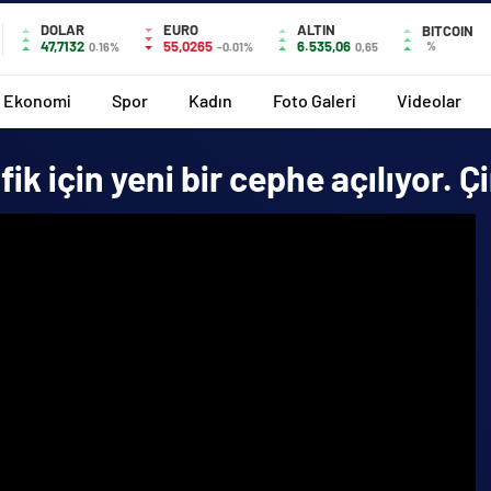
DOLAR
EURO
ALTIN
BITCOIN
47,7132
55,0265
6.535,06
%
0.16%
-0.01%
0,65
Ekonomi
Spor
Kadın
Foto Galeri
Videolar
 için yeni bir cephe açılıyor. Çin