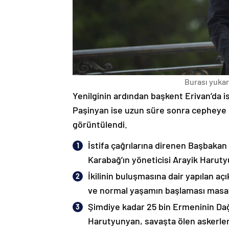
Burası yukarı
Yenilginin ardından başkent Erivan’da i
Paşinyan ise uzun süre sonra cepheye s
görüntülendi.
İstifa çağrılarına direnen Başbakan
Karabağ’ın yöneticisi Arayik Haruty
İkilinin buluşmasına dair yapılan a
ve normal yaşamın başlaması masaya
Şimdiye kadar 25 bin Ermeninin Dağ
Harutyunyan, savaşta ölen askerleri