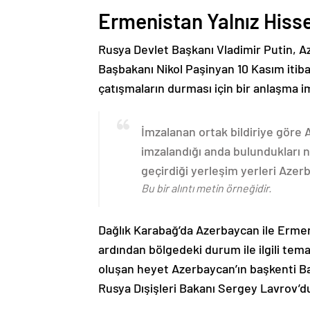
Ermenistan Yalnız Hiss
Rusya Devlet Başkanı Vladimir Putin, 
Başbakanı Nikol Paşinyan 10 Kasım itib
çatışmaların durması için bir anlaşma i
İmzalanan ortak bildiriye göre
imzalandığı anda bulundukları n
geçirdiği yerleşim yerleri Aze
Bu bir alıntı metin örneğidir.
Dağlık Karabağ’da Azerbaycan ile Erme
ardından bölgedeki durum ile ilgili t
oluşan heyet Azerbaycan’ın başkenti B
Rusya Dışişleri Bakanı Sergey Lavrov’d