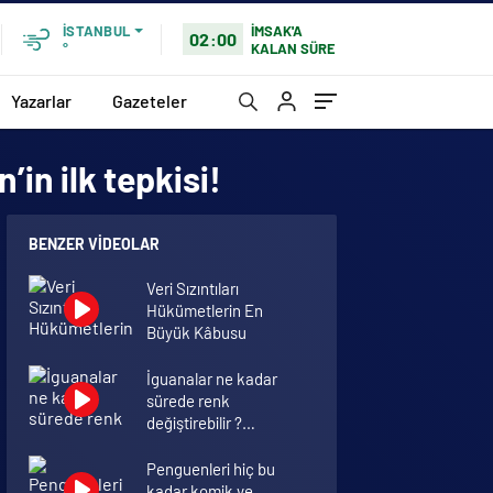
İMSAK'A
İSTANBUL
02:00
KALAN SÜRE
°
Yazarlar
Gazeteler
’in ilk tepkisi!
BENZER VIDEOLAR
Veri Sızıntıları
Hükümetlerin En
Büyük Kâbusu
İguanalar ne kadar
sürede renk
değiştirebilir ?
Detaylar burada…
Penguenleri hiç bu
kadar komik ve