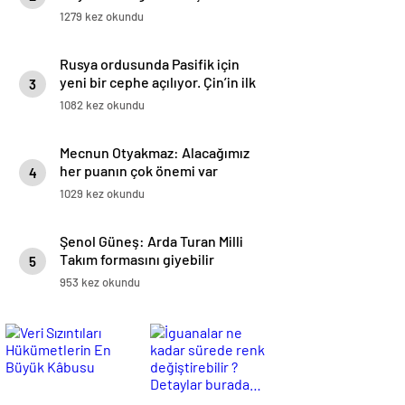
1279 kez okundu
Rusya ordusunda Pasifik için
yeni bir cephe açılıyor. Çin’in ilk
3
tepkisi!
1082 kez okundu
Mecnun Otyakmaz: Alacağımız
her puanın çok önemi var
4
1029 kez okundu
Şenol Güneş: Arda Turan Milli
Takım formasını giyebilir
5
953 kez okundu