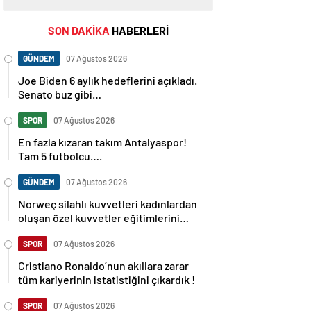
SON DAKİKA
HABERLERİ
GÜNDEM
07 Ağustos 2026
Joe Biden 6 aylık hedeflerini açıkladı.
Senato buz gibi…
SPOR
07 Ağustos 2026
En fazla kızaran takım Antalyaspor!
Tam 5 futbolcu….
GÜNDEM
07 Ağustos 2026
Norweç silahlı kuvvetleri kadınlardan
oluşan özel kuvvetler eğitimlerini
başlattı.
SPOR
07 Ağustos 2026
Cristiano Ronaldo’nun akıllara zarar
tüm kariyerinin istatistiğini çıkardık !
SPOR
07 Ağustos 2026