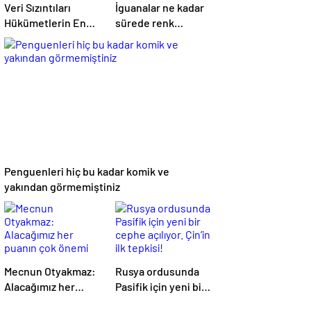
Veri Sızıntıları
İguanalar ne kadar
Hükümetlerin En
sürede renk
Büyük Kâbusu
değiştirebilir ?
Detaylar burada…
Penguenleri hiç bu kadar komik ve
yakından görmemiştiniz
Mecnun Otyakmaz:
Rusya ordusunda
Alacağımız her
Pasifik için yeni bir
puanın çok önemi
cephe açılıyor.