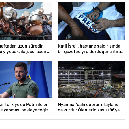
haftadan uzun süredir
Katil İsrail, hastane saldırısında
 yiyecek, ilaç, su, çadır
bir gazeteciyi öldürdüğünü itiraf
i
etti
: Türkiye’de Putin ile bir
Myanmar’daki deprem Tayland’ı
e yapmayı bekleyeceğiz
da vurdu: Ölenlerin sayısı 96’ya
çıktı