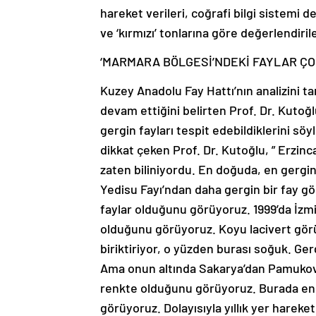
hareket verileri, coğrafi bilgi sistemi de
ve ‘kırmızı’ tonlarına göre değerlendirilen
‘MARMARA BÖLGESİ’NDEKİ FAYLAR ÇO
Kuzey Anadolu Fay Hattı’nın analizini tam
devam ettiğini belirten Prof. Dr. Kutoğlu
gergin fayları tespit edebildiklerini söy
dikkat çeken Prof. Dr. Kutoğlu, ” Erzin
zaten biliniyordu. En doğuda, en gergi
Yedisu Fayı’ndan daha gergin bir fay 
faylar olduğunu görüyoruz. 1999’da İz
olduğunu görüyoruz. Koyu lacivert görü
biriktiriyor, o yüzden burası soğuk. Gerg
Ama onun altında Sakarya’dan Pamukova
renkte olduğunu görüyoruz. Burada en 
görüyoruz. Dolayısıyla yıllık yer hareke