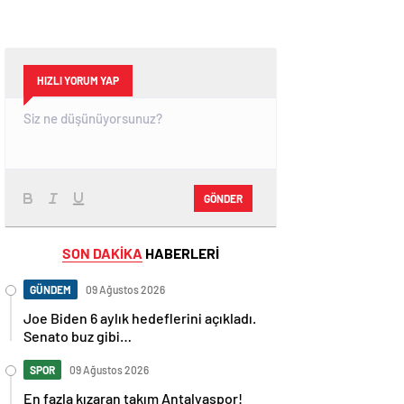
HIZLI YORUM YAP
GÖNDER
SON DAKİKA
HABERLERİ
GÜNDEM
09 Ağustos 2026
Joe Biden 6 aylık hedeflerini açıkladı.
Senato buz gibi…
SPOR
09 Ağustos 2026
En fazla kızaran takım Antalyaspor!