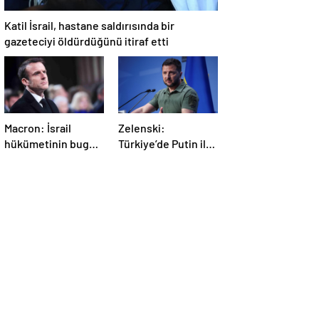
Katil İsrail, hastane saldırısında bir
gazeteciyi öldürdüğünü itiraf etti
Macron: İsrail
Zelenski:
hükümetinin bugün
Türkiye’de Putin ile
Gazze’de yaptığı
bir görüşme
kabul edilemez
yapmayı
bekleyeceğiz