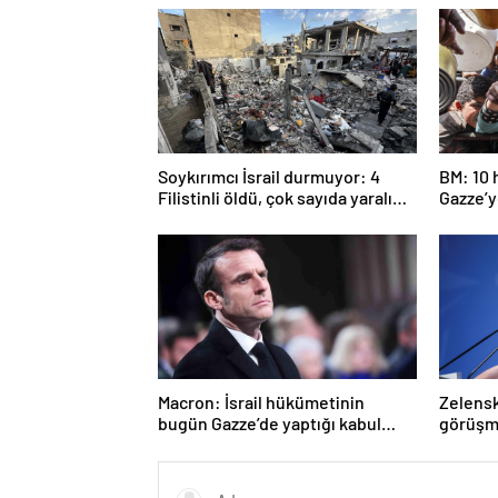
Soykırımcı İsrail durmuyor: 4
BM: 10 
Filistinli öldü, çok sayıda yaralı
Gazze’ye
var
girmed
Macron: İsrail hükümetinin
Zelenski
bugün Gazze’de yaptığı kabul
görüşm
edilemez