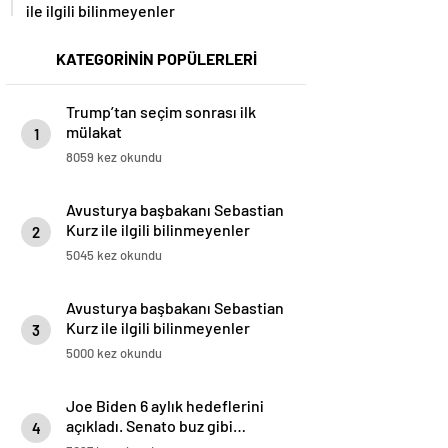
ile ilgili bilinmeyenler
KATEGORİNİN POPÜLERLERİ
Trump’tan seçim sonrası ilk
mülakat
1
8059 kez okundu
Avusturya başbakanı Sebastian
Kurz ile ilgili bilinmeyenler
2
5045 kez okundu
Avusturya başbakanı Sebastian
Kurz ile ilgili bilinmeyenler
3
5000 kez okundu
Joe Biden 6 aylık hedeflerini
açıkladı. Senato buz gibi…
4