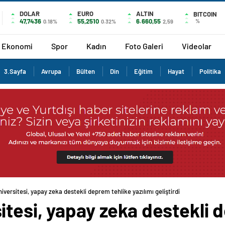
DOLAR
EURO
ALTIN
BITCOIN
47,7436
55,2510
6.660,55
%
0.18%
0.32%
2,59
Ekonomi
Spor
Kadın
Foto Galeri
Videolar
3.Sayfa
Avrupa
Bülten
Din
Eğitim
Hayat
Politika
versitesi, yapay zeka destekli deprem tehlike yazılımı geliştirdi
tesi, yapay zeka destekli 