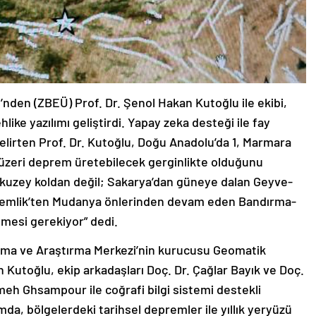
den (ZBEÜ) Prof. Dr. Şenol Hakan Kutoğlu ile ekibi,
like yazılımı geliştirdi. Yapay zeka desteği ile fay
belirten Prof. Dr. Kutoğlu, Doğu Anadolu’da 1, Marmara
 üzeri deprem üretebilecek gerginlikte olduğunu
 kuzey koldan değil; Sakarya’dan güneye dalan Geyve-
emlik’ten Mudanya önlerinden devam eden Bandırma-
lmesi gerekiyor” dedi.
ama ve Araştırma Merkezi’nin kurucusu Geomatik
 Kutoğlu, ekip arkadaşları Doç. Dr. Çağlar Bayık ve Doç.
meh Ghsampour ile coğrafi bilgi sistemi destekli
ımda, bölgelerdeki tarihsel depremler ile yıllık yeryüzü