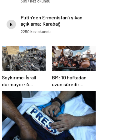
3097 kez okundu
Putin’den Ermenistan’ı yıkan
açıklama: Karabağ
5
Azerbaycan’ın ayrılmaz bir
2250 kez okundu
parçasıdır!
Soykırımcı İsrail
BM: 10 haftadan
durmuyor: 4
uzun süredir
Filistinli öldü, çok
Gazze’ye yiyecek,
sayıda yaralı var
ilaç, su, çadır
girmedi