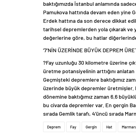
baktığımızda İstanbul anlamında sadec
Pamukova hattında devam eden yine G
Erdek hattına da son derece dikkat edi
tarihsel depremlerden yola çıkarak ve yı
değerlerine göre, bu hatlar diğerleri
‘7’NİN ÜZERİNDE BÜYÜK DEPREM ÜRE
?Fay uzunluğu 30 kilometre üzerine çı
üretme potansiyelinin arttığını anlatan
Geçmişteki depremlere baktığımız zaman
üzerinde büyük depremler üretmişler. 
dönemine baktığımız zaman 6.6 büyüklü
bu civarda depremler var. En gergin Ban
sırada Gemlik tarafı, 4’üncü sırada Marm
Deprem
Fay
Gergin
Hat
Marmar