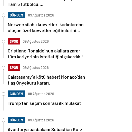
Tam 5 futbolcu….
GÜNDEM
09 Ağustos 2026
Norweç silahlı kuvvetleri kadınlardan
oluşan özel kuvvetler eğitimlerini
başlattı.
SPOR
09 Ağustos 2026
Cristiano Ronaldo’nun akıllara zarar
tüm kariyerinin istatistiğini çıkardık !
SPOR
09 Ağustos 2026
Galatasaray’a kötü haber! Monaco’dan
flaş Onyekuru kararı.
GÜNDEM
09 Ağustos 2026
Trump’tan seçim sonrası ilk mülakat
GÜNDEM
09 Ağustos 2026
Avusturya başbakanı Sebastian Kurz