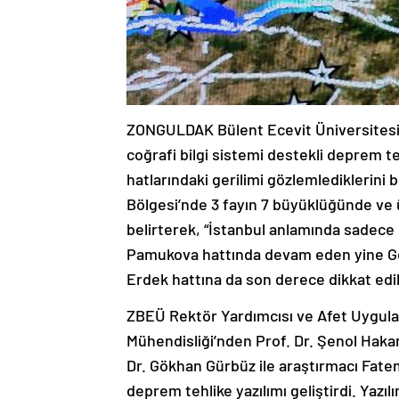
ZONGULDAK Bülent Ecevit Üniversitesi’n
coğrafi bilgi sistemi destekli deprem teh
hatlarındaki gerilimi gözlemlediklerini 
Bölgesi’nde 3 fayın 7 büyüklüğünde ve
belirterek, “İstanbul anlamında sadece
Pamukova hattında devam eden yine G
Erdek hattına da son derece dikkat edi
ZBEÜ Rektör Yardımcısı ve Afet Uygul
Mühendisliği’nden Prof. Dr. Şenol Hakan
Dr. Gökhan Gürbüz ile araştırmacı Fate
deprem tehlike yazılımı geliştirdi. Yazıl