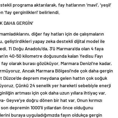
stekli programa aktarılarak, fay hatlarının ‘mavi’, ‘yeşil’
 ‘fay gerginlikleri’ belirlendi.
K DAHA GERGİN’
amladıklarını, diğer fay hatları için de çalışmaların
, geliştirdikleri yapay zeka destekli dijital model ile
ledi. 1’i Doğu Anadolu’da, 3’ü Marmara’da olan 4 faya
can’ın 40-50 kilometre doğusunda kalan Yedisu Fayı
n fay olarak burası gözüküyor. Marmara Denizi’ne kadar,
görmüyoruz. Ancak Marmara Bölgesi’nde çok daha gergin
mit Düzce’de deprem meydana gelen hattın çok soğuk
yoruz. Çünkü 24 senelik yer hareketi sebebiyle enerji
inliğin artması için çok daha uzun yıllara ihtiyaç var.
- Geyve’ye doğru dönen bir hat var. Onun kırmızı
son depremin 1000’li yıllardan önce olduğunu
tlerini buraya uyguladığımızda fayın oldukça gergin