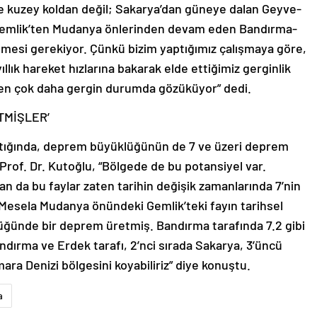
e kuzey koldan değil; Sakarya’dan güneye dalan Geyve-
emlik’ten Mudanya önlerinden devam eden Bandırma-
lmesi gerekiyor. Çünkü bizim yaptığımız çalışmaya göre,
llık hareket hızlarına bakarak elde ettiğimiz gerginlik
nden çok daha gergin durumda gözüküyor” dedi.
TMİŞLER’
ktığında, deprem büyüklüğünün de 7 ve üzeri deprem
 Prof. Dr. Kutoğlu, “Bölgede de bu potansiyel var.
 da bu faylar zaten tarihin değişik zamanlarında 7’nin
Mesela Mudanya önündeki Gemlik’teki fayın tarihsel
ğünde bir deprem üretmiş. Bandırma tarafında 7.2 gibi
dırma ve Erdek tarafı, 2’nci sırada Sakarya, 3’üncü
ara Denizi bölgesini koyabiliriz” diye konuştu.
a