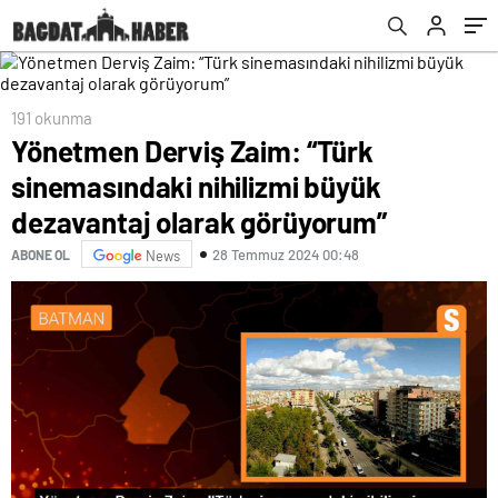
görüyorum”
191 okunma
Yönetmen Derviş Zaim: “Türk
sinemasındaki nihilizmi büyük
dezavantaj olarak görüyorum”
28 Temmuz 2024 00:48
ABONE OL
News