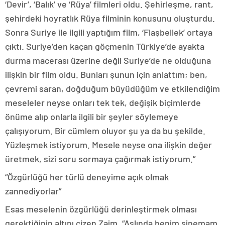
‘Devir’, ‘Balık’ ve ‘Rüya’ filmleri oldu. Şehirleşme, rant,
şehirdeki hoyratlık Rüya filminin konusunu oluşturdu.
Sonra Suriye ile ilgili yaptığım film, ‘Flaşbellek’ ortaya
çıktı. Suriye’den kaçan göçmenin Türkiye’de ayakta
durma macerası üzerine değil Suriye’de ne olduğuna
ilişkin bir film oldu. Bunları şunun için anlattım; ben,
çevremi saran, doğduğum büyüdüğüm ve etkilendiğim
meseleler neyse onları tek tek, değişik biçimlerde
önüme alıp onlarla ilgili bir şeyler söylemeye
çalışıyorum. Bir cümlem oluyor şu ya da bu şekilde.
Yüzleşmek istiyorum. Mesele neyse ona ilişkin değer
üretmek, sizi soru sormaya çağırmak istiyorum.”
“Özgürlüğü her türlü deneyime açık olmak
zannediyorlar”
Esas meselenin özgürlüğü derinleştirmek olması
gerektiğinin altını çizen Zaim, “Aslında benim sinemam