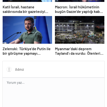
Katil İsrail, hastane
Macron: İsrail hükümetinin
saldırısında bir gazeteciyi
bugün Gazze’de yaptığı kabul
öldürdüğünü itiraf etti
edilemez
Zelenski: Türkiye’de Putin ile
Myanmar’daki deprem
bir görüşme yapmayı
Tayland’ı da vurdu: Ölenlerin
bekleyeceğiz
sayısı 96’ya çıktı