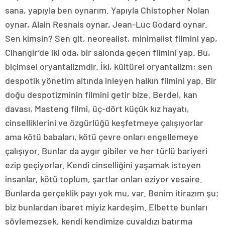
sana, yapıyla ben oynarım. Yapıyla Chistopher Nolan
oynar, Alain Resnais oynar, Jean-Luc Godard oynar.
Sen kimsin? Sen git, neorealist, minimalist filmini yap,
Cihangir’de iki oda, bir salonda geçen filmini yap. Bu,
biçimsel oryantalizmdir. İki, kültürel oryantalizm; sen
despotik yönetim altında inleyen halkın filmini yap. Bir
doğu despotizminin filmini getir bize. Berdel, kan
davası, Masteng filmi, üç-dört küçük kız hayatı,
cinselliklerini ve özgürlüğü keşfetmeye çalışıyorlar
ama kötü babaları, kötü çevre onları engellemeye
çalışıyor. Bunlar da aygır gibiler ve her türlü bariyeri
ezip geçiyorlar. Kendi cinselliğini yaşamak isteyen
insanlar, kötü toplum, şartlar onları eziyor vesaire.
Bunlarda gerçeklik payı yok mu, var. Benim itirazım şu;
biz bunlardan ibaret miyiz kardeşim. Elbette bunları
söylemezsek, kendi kendimize çuvaldızı batırma