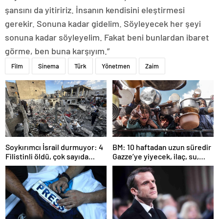
şansını da yitiririz. İnsanın kendisini eleştirmesi
gerekir. Sonuna kadar gidelim. Söyleyecek her şeyi
sonuna kadar söyleyelim. Fakat beni bunlardan ibaret
görme, ben buna karşıyım.”
Film
Sinema
Türk
Yönetmen
Zaim
Soykırımcı İsrail durmuyor: 4
BM: 10 haftadan uzun süredir
Filistinli öldü, çok sayıda
Gazze’ye yiyecek, ilaç, su,
yaralı var
çadır girmedi