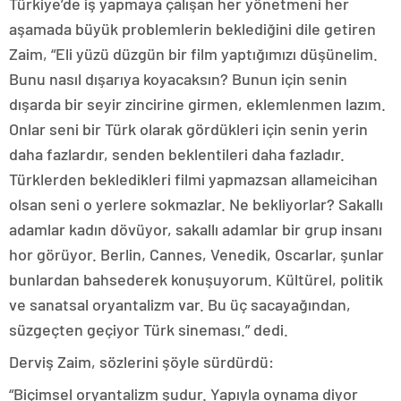
Türkiye’de iş yapmaya çalışan her yönetmeni her
aşamada büyük problemlerin beklediğini dile getiren
Zaim, “Eli yüzü düzgün bir film yaptığımızı düşünelim.
Bunu nasıl dışarıya koyacaksın? Bunun için senin
dışarda bir seyir zincirine girmen, eklemlenmen lazım.
Onlar seni bir Türk olarak gördükleri için senin yerin
daha fazlardır, senden beklentileri daha fazladır.
Türklerden bekledikleri filmi yapmazsan allameicihan
olsan seni o yerlere sokmazlar. Ne bekliyorlar? Sakallı
adamlar kadın dövüyor, sakallı adamlar bir grup insanı
hor görüyor. Berlin, Cannes, Venedik, Oscarlar, şunlar
bunlardan bahsederek konuşuyorum. Kültürel, politik
ve sanatsal oryantalizm var. Bu üç sacayağından,
süzgeçten geçiyor Türk sineması.” dedi.
Derviş Zaim, sözlerini şöyle sürdürdü:
“Biçimsel oryantalizm şudur. Yapıyla oynama diyor