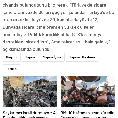
civanda bulunduğunu bildirerek, “Türkiye’de sigara
içme oranı yüzde 30’ları geçiyor şu anda. Türkiye’de bu
oran erkeklerde yüzde 39, kadınlarda yüzde 12.
Dünyada sigara içme oranı en yüksek ülkeler
arasındayız. Politik kararlılık oldu, STK’lar, medya
destekledi biraz düştü. Ama tekrar eski hale geldik.”
açıklamasında bulundu.
Bağımlı
Sigara
Sigara İçme
Sigarayı Bırakma
Tarhan
Soykırımcı İsrail durmuyor: 4
BM: 10 haftadan uzun süredir
Filistinli öldü, çok sayıda
Gazze’ye yiyecek, ilaç, su,