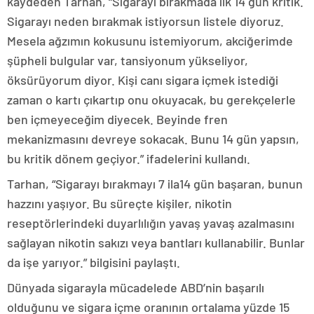
kaydeden Tarhan, “Sigarayı bırakmada ilk 14 gün kritik.
Sigarayı neden bırakmak istiyorsun listele diyoruz.
Mesela ağzımın kokusunu istemiyorum, akciğerimde
şüpheli bulgular var, tansiyonum yükseliyor,
öksürüyorum diyor. Kişi canı sigara içmek istediği
zaman o kartı çıkartıp onu okuyacak, bu gerekçelerle
ben içmeyeceğim diyecek. Beyinde fren
mekanizmasını devreye sokacak. Bunu 14 gün yapsın,
bu kritik dönem geçiyor.” ifadelerini kullandı.
Tarhan, “Sigarayı bırakmayı 7 ila14 gün başaran, bunun
hazzını yaşıyor. Bu süreçte kişiler, nikotin
reseptörlerindeki duyarlılığın yavaş yavaş azalmasını
sağlayan nikotin sakızı veya bantları kullanabilir. Bunlar
da işe yarıyor.” bilgisini paylaştı.
Dünyada sigarayla mücadelede ABD’nin başarılı
olduğunu ve sigara içme oranının ortalama yüzde 15