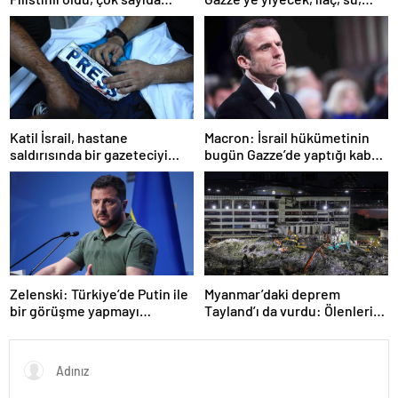
yaralı var
çadır girmedi
Katil İsrail, hastane
Macron: İsrail hükümetinin
saldırısında bir gazeteciyi
bugün Gazze’de yaptığı kabul
öldürdüğünü itiraf etti
edilemez
Zelenski: Türkiye’de Putin ile
Myanmar’daki deprem
bir görüşme yapmayı
Tayland’ı da vurdu: Ölenlerin
bekleyeceğiz
sayısı 96’ya çıktı