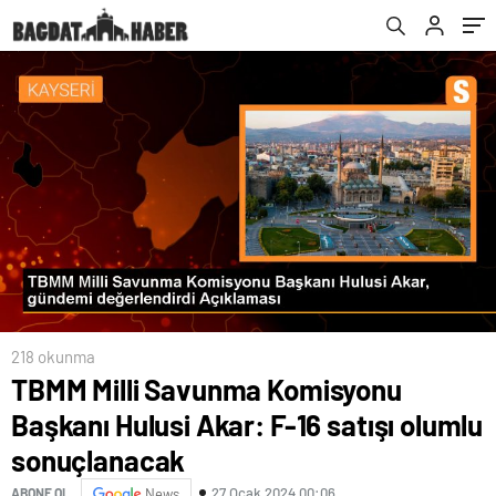
218 okunma
TBMM Milli Savunma Komisyonu
Başkanı Hulusi Akar: F-16 satışı olumlu
sonuçlanacak
27 Ocak 2024 00:06
ABONE OL
News