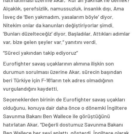
hatırlatılması üzerine Akar, “Kur’an yakmak ne demek?
Alçaklık, şerefsizlik, namussuzluk, insanlık dışı. Ama
İsveç de ‘Ben yakmadım, yasalarım böyle’ diyor.
Nitekim onlar da kanunları değiştiriyorlar şimdi.
‘Bunları düzelteceğiz’ diyor. Başladılar. Attıkları adımlar
var, bize gelen şeyler var.” yanıtını verdi.
“Süreci yakından takip ediyoruz”
Eurofighter savaş uçaklarının alımına ilişkin son
durumun sorulması üzerine Akar, sürecin başından
beri Türkiye için F-16’ların tek adres olmadığının
vurgulandığını kaydetti.
Seçeneklerden birinin de Eurofighter savaş uçakları
olduğunu, konuya dair daha önce o dönemki İngiltere
Savunma Bakanı Ben Wallece ile görüştüğünü
hatırlatan Akar, “Değerli dostumuz Savunma Bakanı
Ben Wallece her şeyi anlattı, gösterdi. İngiltere olarak