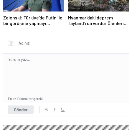
Zelenski: Türkiye’de Putin ile
Myanmar’daki deprem
bir görüşme yapmayı
Tayland’ı da vurdu: Ölenlerin
bekleyeceğiz
sayısı 96’ya çıktı
En az 10 karakter gerekli
Gönder