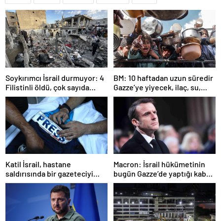
Soykırımcı İsrail durmuyor: 4
BM: 10 haftadan uzun süredir
Filistinli öldü, çok sayıda
Gazze’ye yiyecek, ilaç, su,
yaralı var
çadır girmedi
Katil İsrail, hastane
Macron: İsrail hükümetinin
saldırısında bir gazeteciyi
bugün Gazze’de yaptığı kabul
öldürdüğünü itiraf etti
edilemez