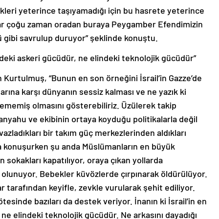
llikleri yeterince taşıyamadığı için bu hasrete yeterince
klar çoğu zaman oradan buraya Peygamber Efendimizin
 gibi savrulup duruyor” şeklinde konuştu.
indeki askeri gücüdür, ne elindeki teknolojik gücüdür”
ren Kurtulmuş, “Bunun en son örneğini İsrail’in Gazze’de
arına karşı dünyanın sessiz kalması ve ne yazık ki
ememiş olmasını gösterebiliriz. Üzülerek takip
nyahu ve ekibinin ortaya koyduğu politikalarla değil
sıvazladıkları bir takım güç merkezlerinden aldıkları
da konuşurken şu anda Müslümanların en büyük
n sokakları kapatılıyor, oraya çıkan yollarda
olunuyor. Bebekler küvözlerde çırpınarak öldürülüyor.
r tarafından keyifle, zevkle vurularak şehit ediliyor.
esinde bazıları da destek veriyor. İnanın ki İsrail’in en
ne elindeki teknolojik gücüdür. Ne arkasını dayadığı