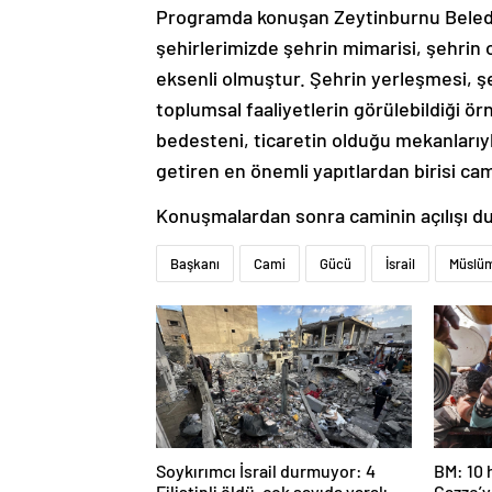
Programda konuşan Zeytinburnu Beledi
şehirlerimizde şehrin mimarisi, şehri
eksenli olmuştur. Şehrin yerleşmesi, ş
toplumsal faaliyetlerin görülebildiği ö
bedesteni, ticaretin olduğu mekanlarıyla
getiren en önemli yapıtlardan birisi cam
Konuşmalardan sonra caminin açılışı du
Başkanı
Cami
Gücü
İsrail
Müslü
Soykırımcı İsrail durmuyor: 4
BM: 10 
Filistinli öldü, çok sayıda yaralı
Gazze’ye