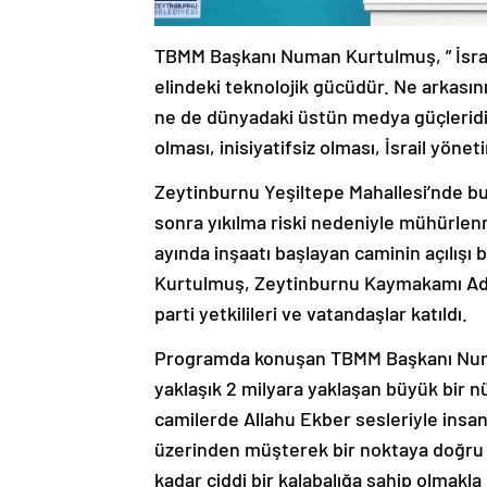
TBMM Başkanı Numan Kurtulmuş, ” İsrail
elindeki teknolojik gücüdür. Ne arkasını 
ne de dünyadaki üstün medya güçleridir
olması, inisiyatifsiz olması, İsrail yön
Zeytinburnu Yeşiltepe Mahallesi’nde bul
sonra yıkılma riski nedeniyle mühürlenmi
ayında inşaatı başlayan caminin açılışı
Kurtulmuş, Zeytinburnu Kaymakamı Ade
parti yetkilileri ve vatandaşlar katıldı.
Programda konuşan TBMM Başkanı Numa
yaklaşık 2 milyara yaklaşan büyük bir 
camilerde Allahu Ekber sesleriyle insanl
üzerinden müşterek bir noktaya doğru i
kadar ciddi bir kalabalığa sahip olmakla