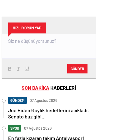
HIZLI YORUM YAP
GÖNDER
SON DAKİKA
HABERLERİ
GÜNDEM
07 Ağustos 2026
Joe Biden 6 aylık hedeflerini açıkladı.
Senato buz gibi…
SPOR
07 Ağustos 2026
En fazla kızaran takım Antalyaspor!