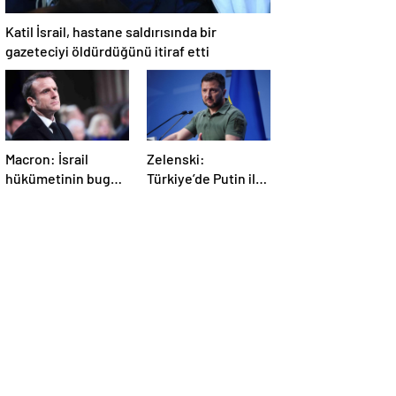
Katil İsrail, hastane saldırısında bir
gazeteciyi öldürdüğünü itiraf etti
Macron: İsrail
Zelenski:
hükümetinin bugün
Türkiye’de Putin ile
Gazze’de yaptığı
bir görüşme
kabul edilemez
yapmayı
bekleyeceğiz