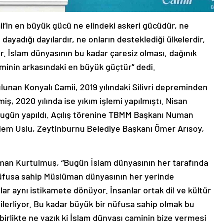
’in en büyük gücü ne elindeki askeri gücüdür, ne
dayadığı dayılardır, ne onların desteklediği ülkelerdir,
. İslam dünyasının bu kadar çaresiz olması, dağınık
etiminin arkasındaki en büyük güçtür” dedi.
unan Konyalı Camii, 2019 yılındaki Silivri depreminden
ş, 2020 yılında ise yıkım işlemi yapılmıştı. Nisan
 bugün yapıldı. Açılış törenine TBMM Başkanı Numan
m Uslu, Zeytinburnu Belediye Başkanı Ömer Arısoy,
n Kurtulmuş, “Bugün İslam dünyasının her tarafında
nüfusa sahip Müslüman dünyasının her yerinde
ar aynı istikamete dönüyor. İnsanlar ortak dil ve kültür
lerliyor. Bu kadar büyük bir nüfusa sahip olmak bu
 birlikte ne yazık ki İslam dünyası caminin bize vermesi