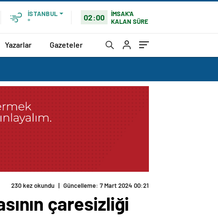
İMSAK'A
İSTANBUL
02:00
KALAN SÜRE
°
Yazarlar
Gazeteler
230 kez okundu
|
Güncelleme: 7 Mart 2024 00:21
ının çaresizliği