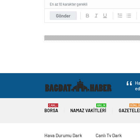
En az 10 karakter gerekli
Gönder
Ha
ed
CANLI
ANLIK
GÜNLÜ
BORSA
NAMAZ VAKITLERI
GAZETELE
Hava Durumu Dark
Canlı Tv Dark