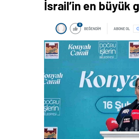
İsrail’in en büyük
0
BEĞENDİM
ABONE OL