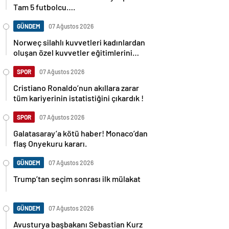
Tam 5 futbolcu….
GÜNDEM
07 Ağustos 2026
Norweç silahlı kuvvetleri kadınlardan
oluşan özel kuvvetler eğitimlerini
başlattı.
SPOR
07 Ağustos 2026
Cristiano Ronaldo’nun akıllara zarar
tüm kariyerinin istatistiğini çıkardık !
SPOR
07 Ağustos 2026
Galatasaray’a kötü haber! Monaco’dan
flaş Onyekuru kararı.
GÜNDEM
07 Ağustos 2026
Trump’tan seçim sonrası ilk mülakat
GÜNDEM
07 Ağustos 2026
Avusturya başbakanı Sebastian Kurz