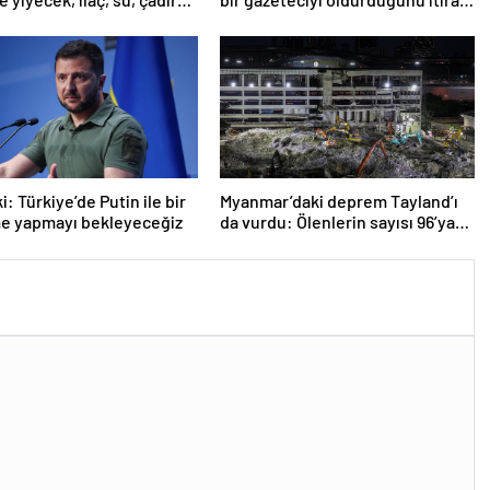
i
etti
: Türkiye’de Putin ile bir
Myanmar’daki deprem Tayland’ı
e yapmayı bekleyeceğiz
da vurdu: Ölenlerin sayısı 96’ya
çıktı