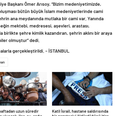
ye Başkanı Ömer Arısoy, “Bizim medeniyetimizde,
n oluşması bütün büyük İslam medeniyetlerinde cami
ehrin ana meydanında mutlaka bir cami var. Yanında
rneğin mektebi, medresesi, aşevleri, arastası,
 birlikte şehre kimlik kazandıran, şehrin aklını bir araya
iler olmuştur” dedi.
alarla gerçekleştirildi. – İSTANBUL
man
haftadan uzun süredir
Katil İsrail, hastane saldırısında
 yiyecek, ilaç, su, çadır
bir gazeteciyi öldürdüğünü itiraf