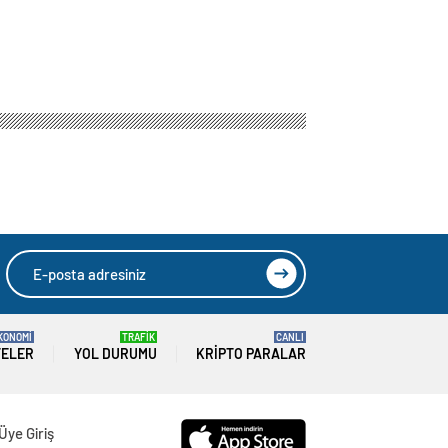
KONOMİ
TRAFİK
CANLI
TELER
YOL DURUMU
KRIPTO PARALAR
Üye Giriş