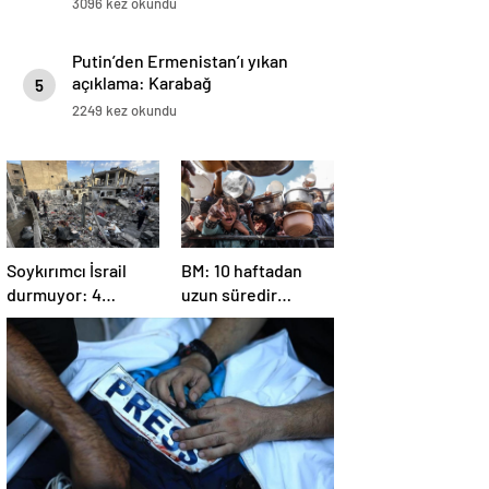
3096 kez okundu
Putin’den Ermenistan’ı yıkan
açıklama: Karabağ
5
Azerbaycan’ın ayrılmaz bir
2249 kez okundu
parçasıdır!
Soykırımcı İsrail
BM: 10 haftadan
durmuyor: 4
uzun süredir
Filistinli öldü, çok
Gazze’ye yiyecek,
sayıda yaralı var
ilaç, su, çadır
girmedi