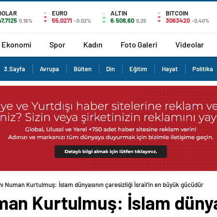
DOLAR
EURO
ALTIN
BITCOIN
47,7125
55,0271
6.508,60
3063420
0.16%
-0.02%
0,25
-0,40%
Ekonomi
Spor
Kadın
Foto Galeri
Videolar
3.Sayfa
Avrupa
Bülten
Din
Eğitim
Hayat
Politika
 Numan Kurtulmuş: İslam dünyasının çaresizliği İsrail’in en büyük gücüdür
n Kurtulmuş: İslam dünyas