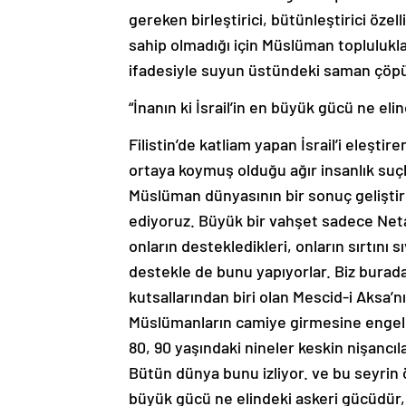
gereken birleştirici, bütünleştirici öze
sahip olmadığı için Müslüman toplulu
ifadesiyle suyun üstündeki saman çöpü
“İnanın ki İsrail’in en büyük gücü ne el
Filistin’de katliam yapan İsrail’i eleşti
ortaya koymuş olduğu ağır insanlık suçl
Müslüman dünyasının bir sonuç geliştir
ediyoruz. Büyük bir vahşet sadece Neta
onların destekledikleri, onların sırtını 
destekle de bunu yapıyorlar. Biz bura
kutsallarından biri olan Mescid-i Aksa’nı
Müslümanların camiye girmesine engel 
80, 90 yaşındaki nineler keskin nişancıla
Bütün dünya bunu izliyor. ve bu seyrin öt
büyük gücü ne elindeki askeri gücüdür, 