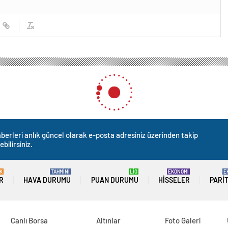
berleri anlık güncel olarak e-posta adresiniz üzerinden takip
ebilirsiniz.
K
TAHMİNİ
LİG
EKONOMİ
E
R
HAVA DURUMU
PUAN DURUMU
HISSELER
PARI
Canlı Borsa
Altınlar
Foto Galeri