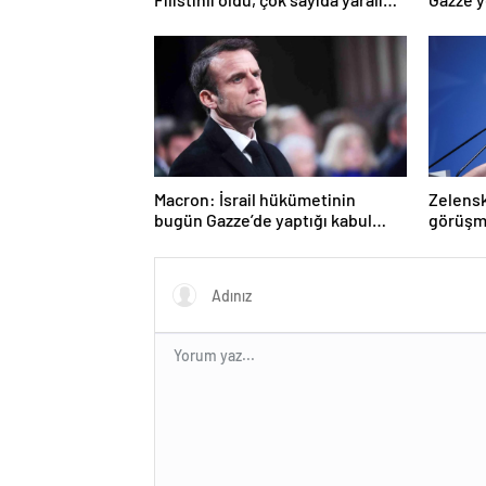
var
girmed
Macron: İsrail hükümetinin
Zelenski
bugün Gazze’de yaptığı kabul
görüşm
edilemez