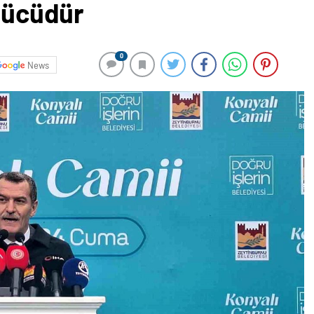
 gücüdür
0
News