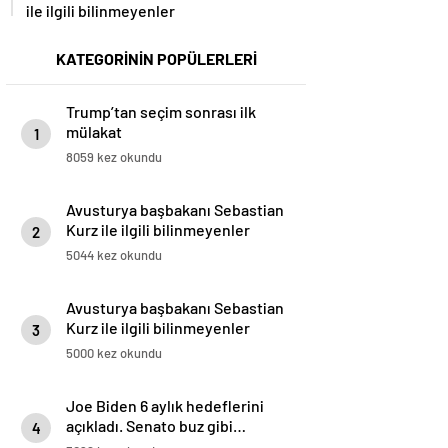
ile ilgili bilinmeyenler
KATEGORİNİN POPÜLERLERİ
Trump’tan seçim sonrası ilk
mülakat
1
8059 kez okundu
Avusturya başbakanı Sebastian
Kurz ile ilgili bilinmeyenler
2
5044 kez okundu
Avusturya başbakanı Sebastian
Kurz ile ilgili bilinmeyenler
3
5000 kez okundu
Joe Biden 6 aylık hedeflerini
açıkladı. Senato buz gibi…
4