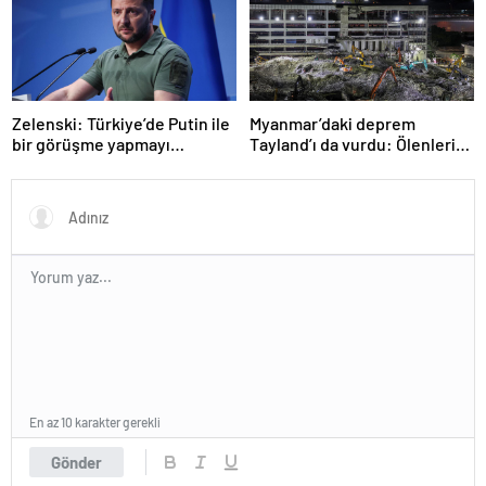
Zelenski: Türkiye’de Putin ile
Myanmar’daki deprem
bir görüşme yapmayı
Tayland’ı da vurdu: Ölenlerin
bekleyeceğiz
sayısı 96’ya çıktı
En az 10 karakter gerekli
Gönder