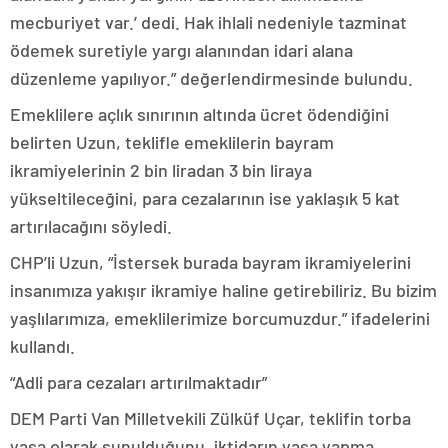
mecburiyet var.’ dedi. Hak ihlali nedeniyle tazminat
ödemek suretiyle yargı alanından idari alana
düzenleme yapılıyor.” değerlendirmesinde bulundu.
Emeklilere açlık sınırının altında ücret ödendiğini
belirten Uzun, teklifle emeklilerin bayram
ikramiyelerinin 2 bin liradan 3 bin liraya
yükseltileceğini, para cezalarının ise yaklaşık 5 kat
artırılacağını söyledi.
CHP’li Uzun, “İstersek burada bayram ikramiyelerini
insanımıza yakışır ikramiye haline getirebiliriz. Bu bizim
yaşlılarımıza, emeklilerimize borcumuzdur.” ifadelerini
kullandı.
“Adli para cezaları artırılmaktadır”
DEM Parti Van Milletvekili Zülküf Uçar, teklifin torba
yasa olarak sunulduğunu, iktidarın yasa yapma