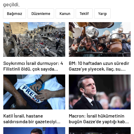
geçildi.
Bağımsız
Düzenleme
Kanun
Teklif
Yargı
Soykırımcı İsrail durmuyor: 4
BM: 10 haftadan uzun süredir
Filistinli öldü, çok sayıda
Gazze’ye yiyecek, ilaç, su,
yaralı var
çadır girmedi
Katil İsrail, hastane
Macron: İsrail hükümetinin
saldırısında bir gazeteciyi
bugün Gazze’de yaptığı kabul
öldürdüğünü itiraf etti
edilemez