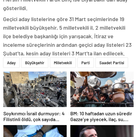
gösterildi.
Geçici aday listelerine göre 31 Mart seçimlerinde 19
milletvekili büyükşehir, 5 milletvekili il, 2 milletvekili
ilçe belediye başkanlığı için yarışacak. İtiraz ve
inceleme süreçlerinin ardından geçici aday listeleri 23
Şubat’ta, kesin aday listeleri 3 Mart’ta ilan edilecek.
Aday
Büyükşehir
Milletvekili
Parti
Saadet Partisi
Soykırımcı İsrail durmuyor: 4
BM: 10 haftadan uzun süredir
Filistinli öldü, çok sayıda
Gazze’ye yiyecek, ilaç, su,
yaralı var
çadır girmedi