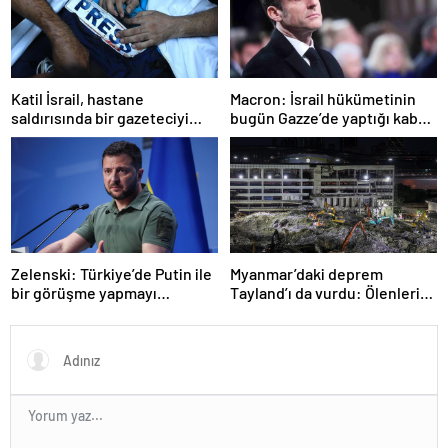
Katil İsrail, hastane
Macron: İsrail hükümetinin
saldırısında bir gazeteciyi
bugün Gazze’de yaptığı kabul
öldürdüğünü itiraf etti
edilemez
Zelenski: Türkiye’de Putin ile
Myanmar’daki deprem
bir görüşme yapmayı
Tayland’ı da vurdu: Ölenlerin
bekleyeceğiz
sayısı 96’ya çıktı