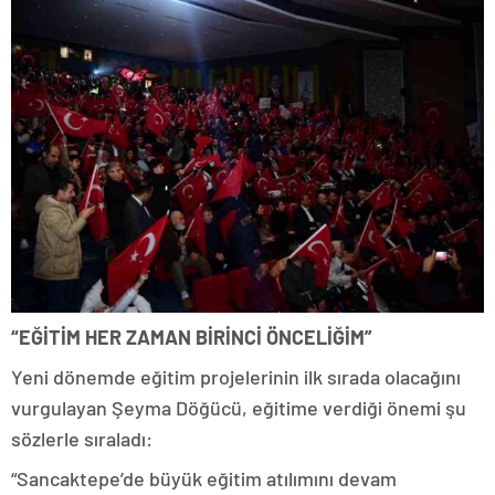
“EĞİTİM HER ZAMAN BİRİNCİ ÖNCELİĞİM”
Yeni dönemde eğitim projelerinin ilk sırada olacağını
vurgulayan Şeyma Döğücü, eğitime verdiği önemi şu
sözlerle sıraladı:
“Sancaktepe’de büyük eğitim atılımını devam