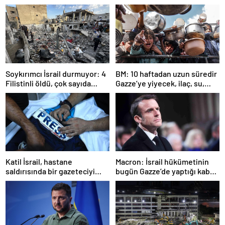
Soykırımcı İsrail durmuyor: 4
BM: 10 haftadan uzun süredir
Filistinli öldü, çok sayıda
Gazze’ye yiyecek, ilaç, su,
yaralı var
çadır girmedi
Katil İsrail, hastane
Macron: İsrail hükümetinin
saldırısında bir gazeteciyi
bugün Gazze’de yaptığı kabul
öldürdüğünü itiraf etti
edilemez