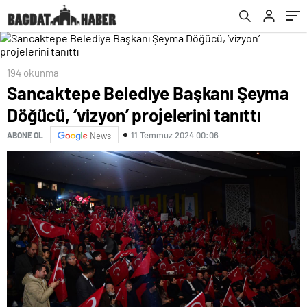
194 okunma
Sancaktepe Belediye Başkanı Şeyma
Döğücü, ‘vizyon’ projelerini tanıttı
11 Temmuz 2024 00:06
ABONE OL
News