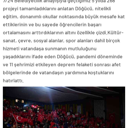
7/24 Belediyecilik anlayışıyla geçtiğimiz 5 yılda 268
projeyi tamamladıklarını anlatan Döğücü, nitelikli
eğitim, donanımlı okullar noktasında büyük mesafe kat
ettiklerinin ve bu sayede öğrencilerin başarı
ortalamasını arttırdıklarının altını özellikle çizdi.Kültür-
sanat, çevre, sosyal alanlar, spor alanları dahil birçok
hizmeti vatandaşa sunmanın mutluluğunu
yaşadıklarını ifade eden Döğücü, pandemi döneminde
ve 11 şehrimizi etkileyen deprem felaketi sonrası afet
bölgelerinde de vatandaşın yardımına koştuklarını
hatırlattı.