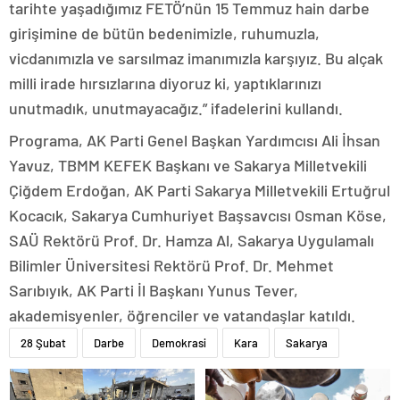
tarihte yaşadığımız FETÖ’nün 15 Temmuz hain darbe
girişimine de bütün bedenimizle, ruhumuzla,
vicdanımızla ve sarsılmaz imanımızla karşıyız. Bu alçak
milli irade hırsızlarına diyoruz ki, yaptıklarınızı
unutmadık, unutmayacağız.” ifadelerini kullandı.
Programa, AK Parti Genel Başkan Yardımcısı Ali İhsan
Yavuz, TBMM KEFEK Başkanı ve Sakarya Milletvekili
Çiğdem Erdoğan, AK Parti Sakarya Milletvekili Ertuğrul
Kocacık, Sakarya Cumhuriyet Başsavcısı Osman Köse,
SAÜ Rektörü Prof. Dr. Hamza Al, Sakarya Uygulamalı
Bilimler Üniversitesi Rektörü Prof. Dr. Mehmet
Sarıbıyık, AK Parti İl Başkanı Yunus Tever,
akademisyenler, öğrenciler ve vatandaşlar katıldı.
28 Şubat
Darbe
Demokrasi
Kara
Sakarya