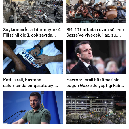
Soykırımcı İsrail durmuyor: 4
BM: 10 haftadan uzun süredir
Filistinli öldü, çok sayıda
Gazze’ye yiyecek, ilaç, su,
yaralı var
çadır girmedi
Katil İsrail, hastane
Macron: İsrail hükümetinin
saldırısında bir gazeteciyi
bugün Gazze’de yaptığı kabul
öldürdüğünü itiraf etti
edilemez