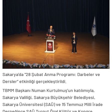
Sakarya’da “28 Şubat Anma Programı: Darbeler ve
Dersler” etkinliği gerçekleştirildi.
TBMM Başkanı Numan Kurtulmuş’un katılımıyla,
Sakarya Valiliği, Sakarya Büyükşehir Belediyesi,
Sakarya Üniversitesi (SAÜ) ve 15 Temmuz Milli İrade
Derneğince SAÜ Turgut Özal Kültür ve Kongre