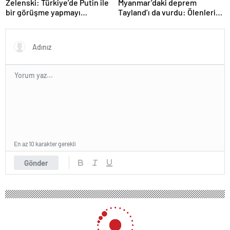
Zelenski: Türkiye’de Putin ile
Myanmar’daki deprem
bir görüşme yapmayı
Tayland’ı da vurdu: Ölenlerin
bekleyeceğiz
sayısı 96’ya çıktı
En az 10 karakter gerekli
Gönder