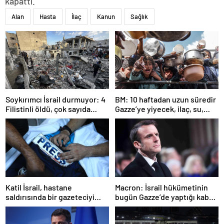
kapattı.
Alan
Hasta
İlaç
Kanun
Sağlık
Soykırımcı İsrail durmuyor: 4
BM: 10 haftadan uzun süredir
Filistinli öldü, çok sayıda
Gazze’ye yiyecek, ilaç, su,
yaralı var
çadır girmedi
Katil İsrail, hastane
Macron: İsrail hükümetinin
saldırısında bir gazeteciyi
bugün Gazze’de yaptığı kabul
öldürdüğünü itiraf etti
edilemez