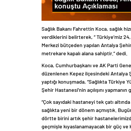
Sağlık Bakanı Fahrettin Koca, sağlık hiz
verdiklerini belirterek, ” Türkiye’miz 2
Merkezi bütçeden yapılan Antalya Şehi
metrekare kapalı alana sahiptir.” dedi.
Koca, Cumhurbaşkanı ve AK Parti Genel
düzenlenen Kepez ilçesindeki Antalya Şe
yaptığı konuşmada, “Sağlıkta Türkiye Yü
Şehir Hastanesi’nin açılışını yapmanın 
“Çok sayıdaki hastaneyi tek çatı altında
sağlıkta yeni bir dönem açmıştık. Bugün 
dörtte birini artık şehir hastanelerim
geçmişle kıyaslanamayacak bir güç ve k