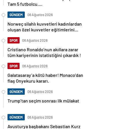
Tam 5 futbolcu….
GÜNDEM
06 Ağustos 2026
Norweç silahlı kuvvetleri kadınlardan
oluşan özel kuvvetler eğitimlerini
başlattı.
SPOR
06 Ağustos 2026
Cristiano Ronaldo’nun akıllara zarar
tüm kariyerinin istatistiğini çıkardık !
SPOR
06 Ağustos 2026
Galatasaray’a kötü haber! Monaco’dan
flaş Onyekuru kararı.
GÜNDEM
06 Ağustos 2026
Trump’tan seçim sonrası ilk mülakat
GÜNDEM
06 Ağustos 2026
Avusturya başbakanı Sebastian Kurz