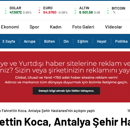
DOLAR
EURO
ALTIN
BITCOIN
47,5972
54,9780
6.501,58
%
0.06%
-0.08%
0,08
Ekonomi
Spor
Kadın
Foto Galeri
Videolar
3.Sayfa
Avrupa
Bülten
Din
Eğitim
Hayat
Politika
 Fahrettin Koca, Antalya Şehir Hastanesi’nin açılışını yaptı
ettin Koca, Antalya Şehir H