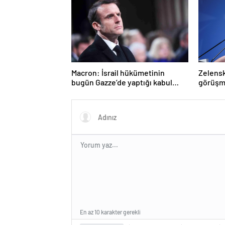
Macron: İsrail hükümetinin
Zelenski
bugün Gazze’de yaptığı kabul
görüşm
edilemez
En az 10 karakter gerekli