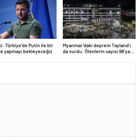
: Türkiye’de Putin ile bir
Myanmar’daki deprem Tayland’ı
e yapmayı bekleyeceğiz
da vurdu: Ölenlerin sayısı 96’ya
çıktı