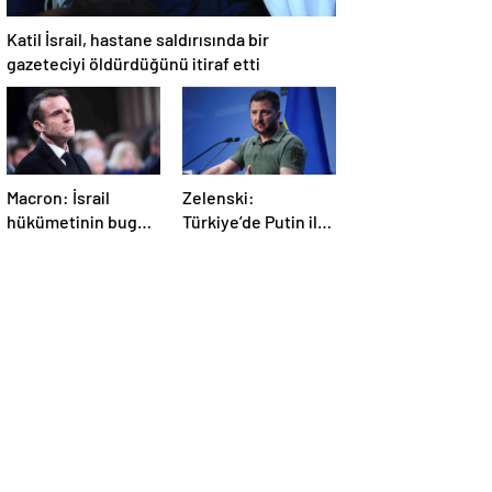
Katil İsrail, hastane saldırısında bir
gazeteciyi öldürdüğünü itiraf etti
Macron: İsrail
Zelenski:
hükümetinin bugün
Türkiye’de Putin ile
Gazze’de yaptığı
bir görüşme
kabul edilemez
yapmayı
bekleyeceğiz