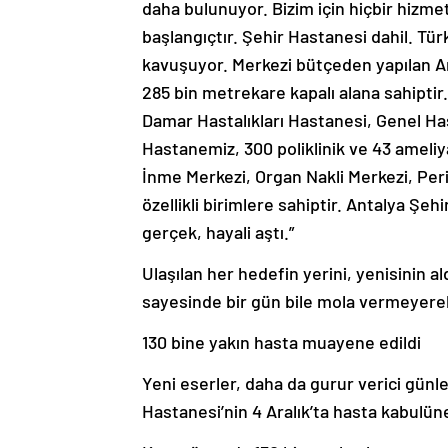
daha bulunuyor. Bizim için hiçbir hizmet
başlangıçtır. Şehir Hastanesi dahil. Tü
kavuşuyor. Merkezi bütçeden yapılan A
285 bin metrekare kapalı alana sahipt
Damar Hastalıkları Hastanesi, Genel Ha
Hastanemiz, 300 poliklinik ve 43 ameli
İnme Merkezi, Organ Nakli Merkezi, Peri
özellikli birimlere sahiptir. Antalya Şeh
gerçek, hayali aştı.”
Ulaşılan her hedefin yerini, yenisinin a
sayesinde bir gün bile mola vermeyerek 
130 bine yakın hasta muayene edildi
Yeni eserler, daha da gurur verici günl
Hastanesi’nin 4 Aralık’ta hasta kabulüne 