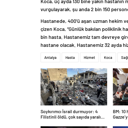
Koca, üç ayda 130 bine yakın hastanın m
vurgulayarak, şu anda 2 bin 150 personell
Hastanede, 400’ü aşan uzman hekim ve 
çizen Koca, “Günlük bakılan poliklinik ha
bin hasta. Hastanemiz tam devreye gir
hastane olacak. Hastanemiz 32 ayda hizm
Antalya
Hasta
Hizmet
Koca
Sağl
Soykırımcı İsrail durmuyor: 4
BM: 10 
Filistinli öldü, çok sayıda yaralı
Gazze’ye
var
girmed