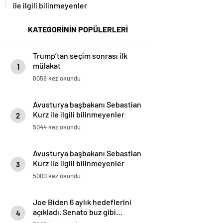
ile ilgili bilinmeyenler
KATEGORİNİN POPÜLERLERİ
Trump’tan seçim sonrası ilk
mülakat
1
8059 kez okundu
Avusturya başbakanı Sebastian
Kurz ile ilgili bilinmeyenler
2
5044 kez okundu
Avusturya başbakanı Sebastian
Kurz ile ilgili bilinmeyenler
3
5000 kez okundu
Joe Biden 6 aylık hedeflerini
açıkladı. Senato buz gibi…
4