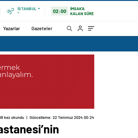
İMSAK'A
İSTANBUL
02:00
KALAN SÜRE
°
Yazarlar
Gazeteler
astanesi’nin