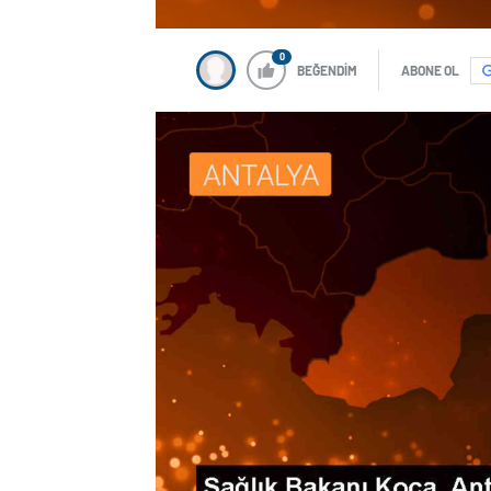
0
BEĞENDİM
ABONE OL