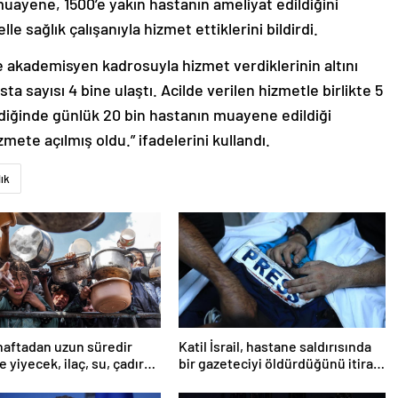
uayene, 1500’e yakın hastanın ameliyat edildiğini
e sağlık çalışanıyla hizmet ettiklerini bildirdi.
akademisyen kadrosuyla hizmet verdiklerinin altını
sta sayısı 4 bine ulaştı. Acilde verilen hizmetle birlikte 5
diğinde günlük 20 bin hastanın muayene edildiği
ete açılmış oldu.” ifadelerini kullandı.
ık
haftadan uzun süredir
Katil İsrail, hastane saldırısında
 yiyecek, ilaç, su, çadır
bir gazeteciyi öldürdüğünü itiraf
i
etti