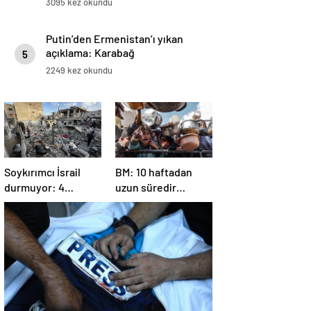
3095 kez okundu
Putin’den Ermenistan’ı yıkan
açıklama: Karabağ
5
Azerbaycan’ın ayrılmaz bir
2249 kez okundu
parçasıdır!
Soykırımcı İsrail
BM: 10 haftadan
durmuyor: 4
uzun süredir
Filistinli öldü, çok
Gazze’ye yiyecek,
sayıda yaralı var
ilaç, su, çadır
girmedi