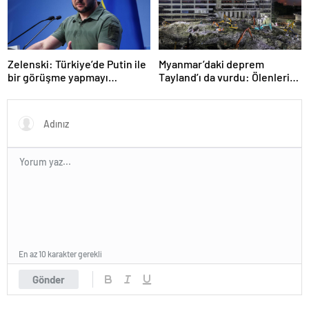
Zelenski: Türkiye’de Putin ile
Myanmar’daki deprem
bir görüşme yapmayı
Tayland’ı da vurdu: Ölenlerin
bekleyeceğiz
sayısı 96’ya çıktı
En az 10 karakter gerekli
Gönder