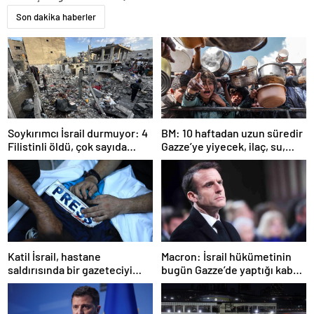
Son dakika haberler
Soykırımcı İsrail durmuyor: 4
BM: 10 haftadan uzun süredir
Filistinli öldü, çok sayıda
Gazze’ye yiyecek, ilaç, su,
yaralı var
çadır girmedi
Katil İsrail, hastane
Macron: İsrail hükümetinin
saldırısında bir gazeteciyi
bugün Gazze’de yaptığı kabul
öldürdüğünü itiraf etti
edilemez