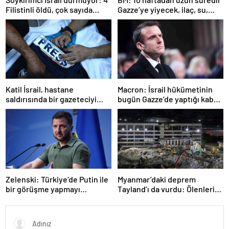
Filistinli öldü, çok sayıda
Gazze’ye yiyecek, ilaç, su,
yaralı var
çadır girmedi
Katil İsrail, hastane
Macron: İsrail hükümetinin
saldırısında bir gazeteciyi
bugün Gazze’de yaptığı kabul
öldürdüğünü itiraf etti
edilemez
Zelenski: Türkiye’de Putin ile
Myanmar’daki deprem
bir görüşme yapmayı
Tayland’ı da vurdu: Ölenlerin
bekleyeceğiz
sayısı 96’ya çıktı