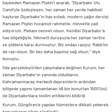
kaybeden Ramazan Pişkin’i anarak, “Diyarbakır Ulu
Camii’yle özdeşleşen, her zaman her yerde hakikati
haykıran Diyarbakır’ın has evladı, modern çağın dervişi
Ramazan Pişkin hocamızı rahmetle, minnetle yad
ediyorum. Mekanı cennet olsun. Kendisi Diyarbakır’a
has bilgeliğiyle, hikmetli duruşuyla her zaman teröre
ve şiddete karşı durmuştur. Biz ondan razıyız, Rabb’im
de razı olsun. Bir kez daha başımız sağ olsun.” diye
konuştu.
İlde gerçekleştirilen çalışmalara değinen Kurum, her
zaman Diyarbakır’ın yanında olduklarını,
Kahramanmaraş merkezli depremlerin ardından
bölgede yapımı tamamlanan 46 bin konuttan 1500’ünü
de Diyarbakırlılara teslim ettiklerini bildirdi.
Kurum, Güngören’e yapılan hizmetlere dikkati çekerek,
konuşmasını şöyle sürdürdü: