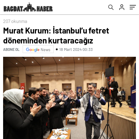
207 okunma
Murat Kurum: İstanbul’u fetret
döneminden kurtaracağız
18 Mart 2024 00:33
ABONE OL
News