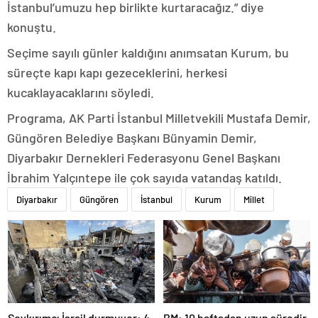
İstanbul’umuzu hep birlikte kurtaracağız.” diye
konuştu.
Seçime sayılı günler kaldığını anımsatan Kurum, bu
süreçte kapı kapı gezeceklerini, herkesi
kucaklayacaklarını söyledi.
Programa, AK Parti İstanbul Milletvekili Mustafa Demir,
Güngören Belediye Başkanı Bünyamin Demir,
Diyarbakır Dernekleri Federasyonu Genel Başkanı
İbrahim Yalçıntepe ile çok sayıda vatandaş katıldı.
Diyarbakır
Güngören
İstanbul
Kurum
Millet
Soykırımcı İsrail durmuyor: 4
BM: 10 haftadan uzun süredir