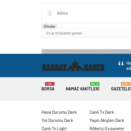
Gönder
En az 10 karakter gerekli
Ha
ed
CANLI
ANLIK
GÜNLÜ
BORSA
NAMAZ VAKITLERI
GAZETELE
Hava Durumu Dark
Canlı Tv Dark
Yol Durumu Dark
Yayın Akışları Dark
Canlı Tv Light
Nöbetçi Eczaneler