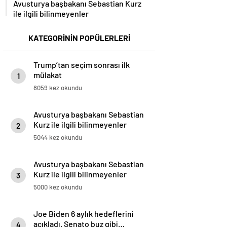
Avusturya başbakanı Sebastian Kurz
ile ilgili bilinmeyenler
KATEGORİNİN POPÜLERLERİ
Trump’tan seçim sonrası ilk
mülakat
1
8059 kez okundu
Avusturya başbakanı Sebastian
Kurz ile ilgili bilinmeyenler
2
5044 kez okundu
Avusturya başbakanı Sebastian
Kurz ile ilgili bilinmeyenler
3
5000 kez okundu
Joe Biden 6 aylık hedeflerini
açıkladı. Senato buz gibi…
4