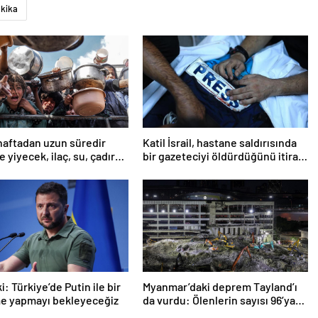
akika
haftadan uzun süredir
Katil İsrail, hastane saldırısında
 yiyecek, ilaç, su, çadır
bir gazeteciyi öldürdüğünü itiraf
i
etti
: Türkiye’de Putin ile bir
Myanmar’daki deprem Tayland’ı
e yapmayı bekleyeceğiz
da vurdu: Ölenlerin sayısı 96’ya
çıktı