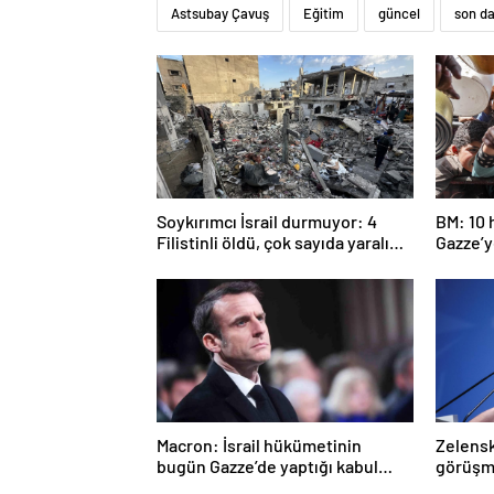
Astsubay Çavuş
Eğitim
güncel
son d
Soykırımcı İsrail durmuyor: 4
BM: 10 
Filistinli öldü, çok sayıda yaralı
Gazze’ye
var
girmed
Macron: İsrail hükümetinin
Zelenski
bugün Gazze’de yaptığı kabul
görüşm
edilemez