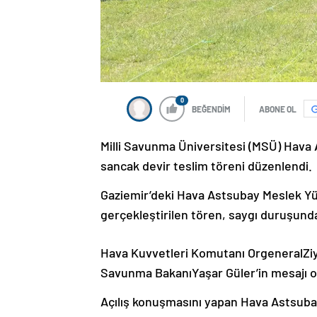
0
BEĞENDİM
ABONE OL
Milli Savunma Üniversitesi (MSÜ) Hava
sancak devir teslim töreni düzenlendi.
Gaziemir’deki Hava Astsubay Meslek Yü
gerçekleştirilen tören, saygı duruşunda
Hava Kuvvetleri Komutanı OrgeneralZiya
Savunma BakanıYaşar Güler’in mesajı 
Açılış konuşmasını yapan Hava Astsuba