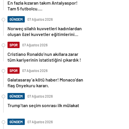
En fazla kızaran takım Antalyaspor!
Tam 5 futbolcu….
GÜNDEM
07 Ağustos 2026
Norweç silahlı kuvvetleri kadınlardan
oluşan özel kuvvetler eğitimlerini
başlattı.
SPOR
07 Ağustos 2026
Cristiano Ronaldo’nun akıllara zarar
tüm kariyerinin istatistiğini çıkardık !
SPOR
07 Ağustos 2026
Galatasaray’a kötü haber! Monaco’dan
flaş Onyekuru kararı.
GÜNDEM
07 Ağustos 2026
Trump’tan seçim sonrası ilk mülakat
GÜNDEM
07 Ağustos 2026