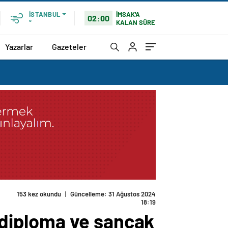
İMSAK'A
İSTANBUL
02:00
KALAN SÜRE
°
Yazarlar
Gazeteler
153 kez okundu
|
Güncelleme: 31 Ağustos 2024
18:19
diploma ve sancak