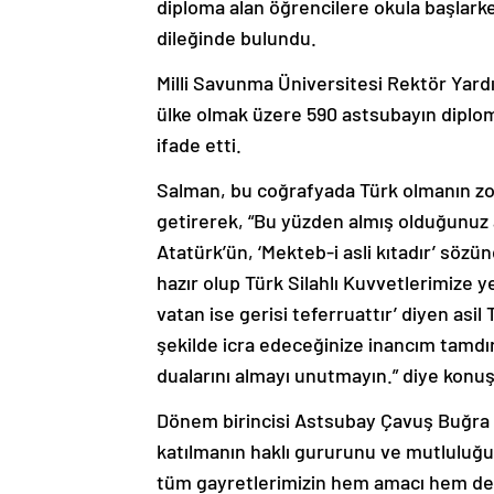
diploma alan öğrencilere okula başlarke
dileğinde bulundu.
Milli Savunma Üniversitesi Rektör Yardı
ülke olmak üzere 590 astsubayın diploma
ifade etti.
Salman, bu coğrafyada Türk olmanın zor
getirerek, “Bu yüzden almış olduğunuz
Atatürk’ün, ‘Mekteb-i asli kıtadır’ sö
hazır olup Türk Silahlı Kuvvetlerimize 
vatan ise gerisi teferruattır’ diyen asil 
şekilde icra edeceğinize inancım tamdır
dualarını almayı unutmayın.” diye konuş
Dönem birincisi Astsubay Çavuş Buğra G
katılmanın haklı gururunu ve mutluluğunu
tüm gayretlerimizin hem amacı hem de r