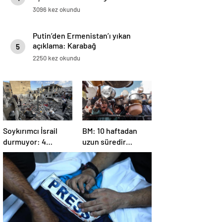
3096 kez okundu
Putin’den Ermenistan’ı yıkan
açıklama: Karabağ
5
Azerbaycan’ın ayrılmaz bir
2250 kez okundu
parçasıdır!
Soykırımcı İsrail
BM: 10 haftadan
durmuyor: 4
uzun süredir
Filistinli öldü, çok
Gazze’ye yiyecek,
sayıda yaralı var
ilaç, su, çadır
girmedi