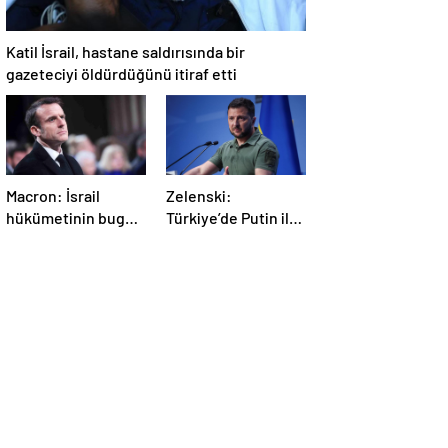
Katil İsrail, hastane saldırısında bir
gazeteciyi öldürdüğünü itiraf etti
Macron: İsrail
Zelenski:
hükümetinin bugün
Türkiye’de Putin ile
Gazze’de yaptığı
bir görüşme
kabul edilemez
yapmayı
bekleyeceğiz