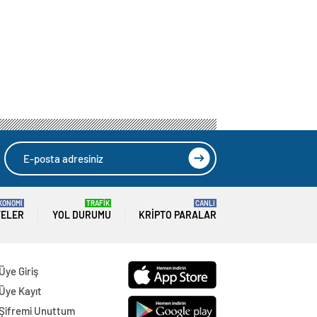
KONOMİ
TRAFİK
CANLI
TELER
YOL DURUMU
KRIPTO PARALAR
Üye Giriş
Üye Kayıt
Şifremi Unuttum