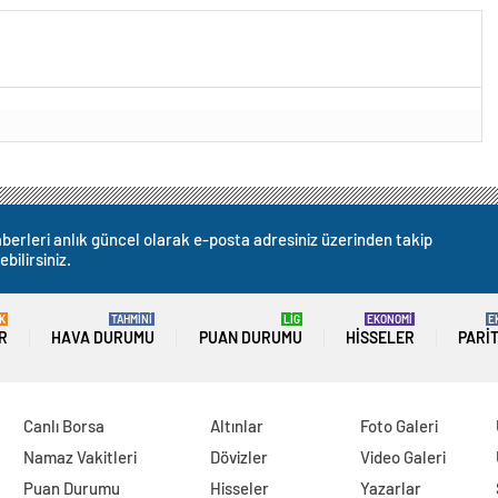
berleri anlık güncel olarak e-posta adresiniz üzerinden takip
ebilirsiniz.
K
TAHMİNİ
LİG
EKONOMİ
E
R
HAVA DURUMU
PUAN DURUMU
HISSELER
PARI
Canlı Borsa
Altınlar
Foto Galeri
Namaz Vakitleri
Dövizler
Video Galeri
Puan Durumu
Hisseler
Yazarlar