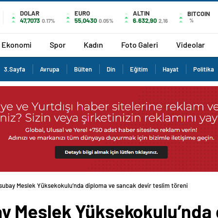
DOLAR
EURO
ALTIN
BITCOIN
47,7073
55,0430
6.632,90
%
0.17%
0.05%
2,16
Ekonomi
Spor
Kadın
Foto Galeri
Videolar
3.Sayfa
Avrupa
Bülten
Din
Eğitim
Hayat
Politika
ubay Meslek Yüksekokulu’nda diploma ve sancak devir teslim töreni
y Meslek Yüksekokulu’nda 