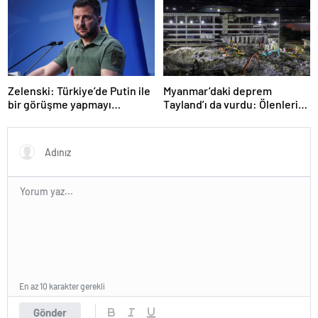
Zelenski: Türkiye’de Putin ile
Myanmar’daki deprem
bir görüşme yapmayı
Tayland’ı da vurdu: Ölenlerin
bekleyeceğiz
sayısı 96’ya çıktı
En az 10 karakter gerekli
Gönder