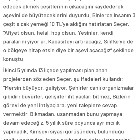
edecek ekmek çeşitlerinin çıkacağını kaydederek
aşevini de büyüteceklerini duyurdu. Binlerce insanın 3
çeşit sıcak yemeği 10 TL’ye aldığını hatırlatan Seçer,
“Afiyet olsun, helal, hoş olsun. Yesinler, kendi
paralarını yiyorlar. Kapasiteyi artıracağız. Silifke’ye de
o bölgeye hitap etsin diye bir aşevi açacağız” şeklinde
konuştu.
İkinci 5 yılında 13 ilçede yapılması planlanan
projelerden söz eden Seçer, şu ifadeleri kullandı;
“Mersin büyüyor, gelişiyor. Şehirler canlı organizmalar
gibidir; büyürler, gelişirler ihtiyaçları bitmez. Bizlerin
görevi de yeni ihtiyaçlara, yeni taleplere cevap
vermektir. Bıkmadan, usanmadan bunu yapmaya
devam edeceğiz. 5 yıllık süre boyunca ayrımcılık
yapmadık. Kimseyi siyasi görüşünden, bulunduğu
etnik yapısından, inanç grubundan dolayı kategorize