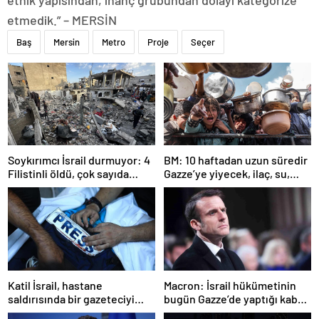
etmedik.” – MERSİN
Baş
Mersin
Metro
Proje
Seçer
Soykırımcı İsrail durmuyor: 4
BM: 10 haftadan uzun süredir
Filistinli öldü, çok sayıda
Gazze’ye yiyecek, ilaç, su,
yaralı var
çadır girmedi
Katil İsrail, hastane
Macron: İsrail hükümetinin
saldırısında bir gazeteciyi
bugün Gazze’de yaptığı kabul
öldürdüğünü itiraf etti
edilemez