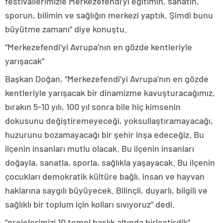
festivallerimizle Merkezefendi’yi eğitimin, sanatın,
sporun, bilimin ve sağlığın merkezi yaptık. Şimdi bunu
büyütme zamanı” diye konuştu.
“Merkezefendi’yi Avrupa’nın en gözde kentleriyle
yarışacak”
Başkan Doğan, “Merkezefendi’yi Avrupa’nın en gözde
kentleriyle yarışacak bir dinamizme kavuşturacağımız,
bırakın 5-10 yılı, 100 yıl sonra bile hiç kimsenin
dokusunu değiştiremeyeceği, yoksullaştıramayacağı,
huzurunu bozamayacağı bir şehir inşa edeceğiz. Bu
ilçenin insanları mutlu olacak. Bu ilçenin insanları
doğayla, sanatla, sporla, sağlıkla yaşayacak. Bu ilçenin
çocukları demokratik kültüre bağlı, insan ve hayvan
haklarına saygılı büyüyecek. Bilinçli, duyarlı, bilgili ve
sağlıklı bir toplum için kolları sıvıyoruz” dedi.
“projelerimizi 10 temel başlık altında birleştirdik”