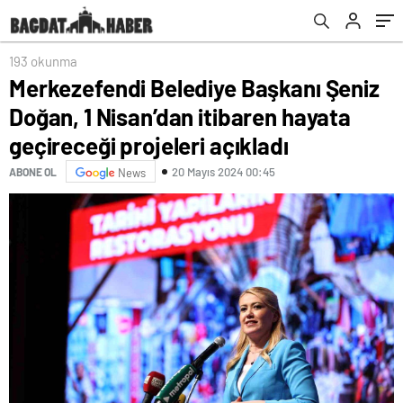
projeleri açıkladı
Oluyor
193 okunma
Merkezefendi Belediye Başkanı Şeniz
Doğan, 1 Nisan’dan itibaren hayata
geçireceği projeleri açıkladı
20 Mayıs 2024 00:45
ABONE OL
News