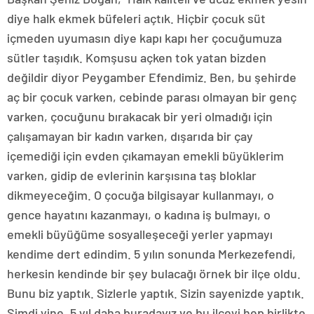
diye halk ekmek büfeleri açtık. Hiçbir çocuk süt
içmeden uyumasın diye kapı kapı her çocuğumuza
sütler taşıdık. Komşusu açken tok yatan bizden
değildir diyor Peygamber Efendimiz. Ben, bu şehirde
aç bir çocuk varken, cebinde parası olmayan bir genç
varken, çocuğunu bırakacak bir yeri olmadığı için
çalışamayan bir kadın varken, dışarıda bir çay
içemediği için evden çıkamayan emekli büyüklerim
varken, gidip de evlerinin karşısına taş bloklar
dikmeyeceğim. O çocuğa bilgisayar kullanmayı, o
gence hayatını kazanmayı, o kadına iş bulmayı, o
emekli büyüğüme sosyalleşeceği yerler yapmayı
kendime dert edindim. 5 yılın sonunda Merkezefendi,
herkesin kendinde bir şey bulacağı örnek bir ilçe oldu.
Bunu biz yaptık. Sizlerle yaptık. Sizin sayenizde yaptık.
Şimdi yine, 5 yıl daha buradayız ve bu ilçeyi hep birlikte