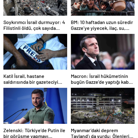
Soykırımcı İsrail durmuyor: 4
BM: 10 haftadan uzun süredir
Filistinli öldü, çok sayıda
Gazze’ye yiyecek, ilaç, su,
yaralı var
çadır girmedi
Katil İsrail, hastane
Macron: İsrail hükümetinin
saldırısında bir gazeteciyi
bugün Gazze’de yaptığı kabul
öldürdüğünü itiraf etti
edilemez
Zelenski: Türkiye’de Putin ile
Myanmar’daki deprem
bir görüşme yapmayı
Tayland’ı da vurdu: Ölenlerin