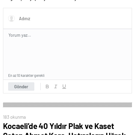
bekleyeceğiz
sayısı 96’ya çıktı
En az 10 karakter gerekli
Gönder
183 okunma
Kocaeli’de 40 Yıldır Plak ve Kaset