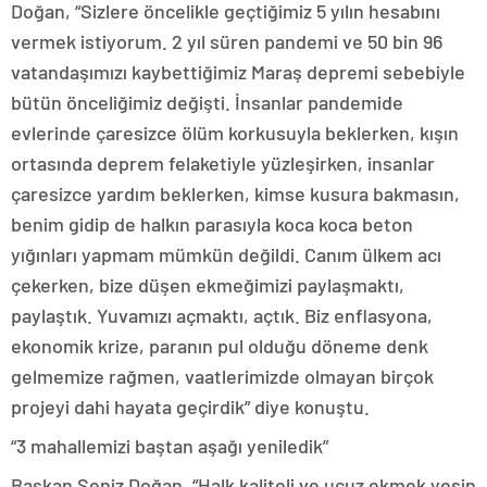
Doğan, “Sizlere öncelikle geçtiğimiz 5 yılın hesabını
vermek istiyorum. 2 yıl süren pandemi ve 50 bin 96
vatandaşımızı kaybettiğimiz Maraş depremi sebebiyle
bütün önceliğimiz değişti. İnsanlar pandemide
evlerinde çaresizce ölüm korkusuyla beklerken, kışın
ortasında deprem felaketiyle yüzleşirken, insanlar
çaresizce yardım beklerken, kimse kusura bakmasın,
benim gidip de halkın parasıyla koca koca beton
yığınları yapmam mümkün değildi. Canım ülkem acı
çekerken, bize düşen ekmeğimizi paylaşmaktı,
paylaştık. Yuvamızı açmaktı, açtık. Biz enflasyona,
ekonomik krize, paranın pul olduğu döneme denk
gelmemize rağmen, vaatlerimizde olmayan birçok
projeyi dahi hayata geçirdik” diye konuştu.
“3 mahallemizi baştan aşağı yeniledik”
Başkan Şeniz Doğan, “Halk kaliteli ve ucuz ekmek yesin