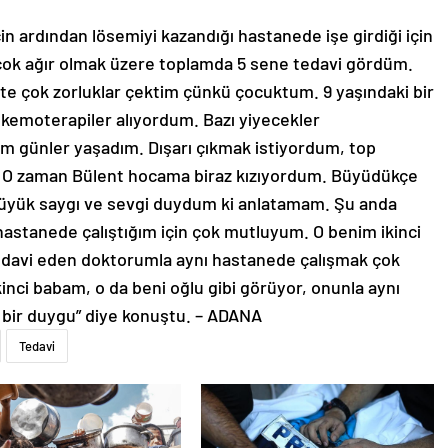
n ardından lösemiyi kazandığı hastanede işe girdiği için
 çok ağır olmak üzere toplamda 5 sene tedavi gördüm.
te çok zorluklar çektim çünkü çocuktum. 9 yaşındaki bir
 kemoterapiler alıyordum. Bazı yiyecekler
iğim günler yaşadım. Dışarı çıkmak istiyordum, top
 O zaman Bülent hocama biraz kızıyordum. Büyüdükçe
büyük saygı ve sevgi duydum ki anlatamam. Şu anda
astanede çalıştığım için çok mutluyum. O benim ikinci
edavi eden doktorumla aynı hastanede çalışmak çok
nci babam, o da beni oğlu gibi görüyor, onunla aynı
 bir duygu” diye konuştu. – ADANA
Tedavi