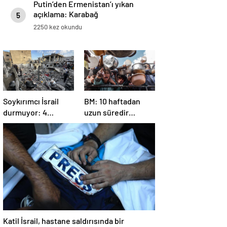
Putin’den Ermenistan’ı yıkan
açıklama: Karabağ
5
Azerbaycan’ın ayrılmaz bir
2250 kez okundu
parçasıdır!
Soykırımcı İsrail
BM: 10 haftadan
durmuyor: 4
uzun süredir
Filistinli öldü, çok
Gazze’ye yiyecek,
sayıda yaralı var
ilaç, su, çadır
girmedi
Katil İsrail, hastane saldırısında bir