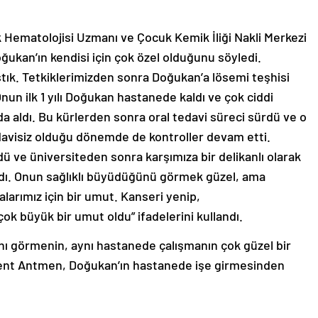
 Hematolojisi Uzmanı ve Çocuk Kemik İliği Nakli Merkezi
ukan’ın kendisi için çok özel olduğunu söyledi.
tık. Tetkiklerimizden sonra Doğukan’a lösemi teşhisi
un ilk 1 yılı Doğukan hastanede kaldı ve çok ciddi
da aldı. Bu kürlerden sonra oral tedavi süreci sürdü ve o
edavisiz olduğu dönemde de kontroller devam etti.
ve üniversiteden sonra karşımıza bir delikanlı olarak
adı. Onun sağlıklı büyüdüğünü görmek güzel, ama
arımız için bir umut. Kanseri yenip,
çok büyük bir umut oldu” ifadelerini kullandı.
ını görmenin, aynı hastanede çalışmanın çok güzel bir
lent Antmen, Doğukan’ın hastanede işe girmesinden