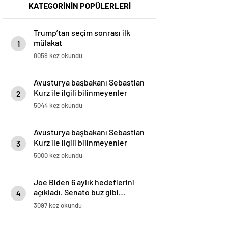
KATEGORİNİN POPÜLERLERİ
Trump’tan seçim sonrası ilk
mülakat
1
8059 kez okundu
Avusturya başbakanı Sebastian
Kurz ile ilgili bilinmeyenler
2
5044 kez okundu
Avusturya başbakanı Sebastian
Kurz ile ilgili bilinmeyenler
3
5000 kez okundu
Joe Biden 6 aylık hedeflerini
açıkladı. Senato buz gibi…
4
3097 kez okundu