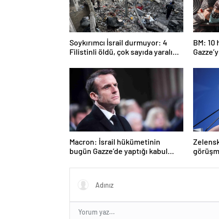
Soykırımcı İsrail durmuyor: 4
BM: 10 
Filistinli öldü, çok sayıda yaralı
Gazze’ye
var
girmed
Macron: İsrail hükümetinin
Zelenski
bugün Gazze’de yaptığı kabul
görüşm
edilemez