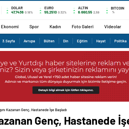
DOLAR
EURO
ALTIN
BITCOIN
47,7436
55,2510
6.660,55
%
0.18%
0.32%
2,59
Ekonomi
Spor
Kadın
Foto Galeri
Videolar
3.Sayfa
Avrupa
Bülten
Din
Eğitim
Hayat
Politika
ını Kazanan Genç, Hastanede İşe Başladı
azanan Genç, Hastanede İş