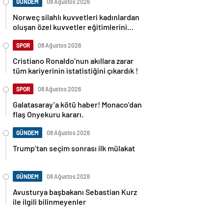
GÜNDEM
08 Ağustos 2026
Norweç silahlı kuvvetleri kadınlardan
oluşan özel kuvvetler eğitimlerini
başlattı.
SPOR
08 Ağustos 2026
Cristiano Ronaldo’nun akıllara zarar
tüm kariyerinin istatistiğini çıkardık !
SPOR
08 Ağustos 2026
Galatasaray’a kötü haber! Monaco’dan
flaş Onyekuru kararı.
GÜNDEM
08 Ağustos 2026
Trump’tan seçim sonrası ilk mülakat
GÜNDEM
08 Ağustos 2026
Avusturya başbakanı Sebastian Kurz
ile ilgili bilinmeyenler