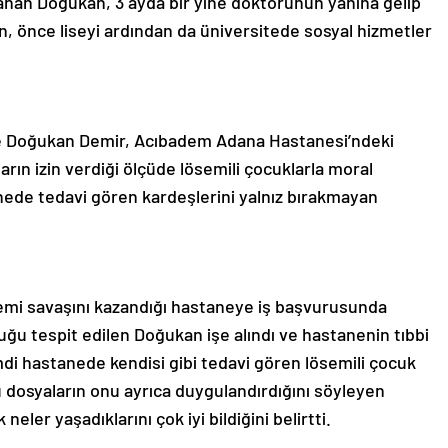
anan Doğukan, 3 ayda bir yine doktorunun yanına gelip
an, önce liseyi ardından da üniversitede sosyal hizmetler
e Doğukan Demir, Acıbadem Adana Hastanesi’ndeki
rın izin verdiği ölçüde lösemili çocuklarla moral
tanede tedavi gören kardeşlerini yalnız bırakmayan
mi savaşını kazandığı hastaneye iş başvurusunda
duğu tespit edilen Doğukan işe alındı ve hastanenin tıbbi
di hastanede kendisi gibi tedavi gören lösemili çocuk
bu dosyaların onu ayrıca duygulandırdığını söyleyen
eler yaşadıklarını çok iyi bildiğini belirtti.