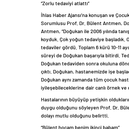
“Zorlu tedaviyi atlattı”
İhlas Haber Ajansı’na konuşan ve Çocuk
Sorumlusu Prof. Dr. Bülent Antmen, Doğ
Antmen, “Doğukan ile 2006 yılında tanış
koyduk. Çok yoğun tedaviye başladık. On
tedaviler gördü. Toplam 6 kürü 10-11 ay
süreyi de Doğukan başarıyla bitirdi. T
Doğukan tedaviden sonra okuluna döndü 
çıktı. Doğukan, hastanemizde işe başl
Doğukan aynı zamanda tüm çocuk hastal
iyileşebileceklerine dair canlı örnek ve 
Hastalarının büyüyüp yetişkin olduklar
duygu olduğunu söyleyen Prof. Dr. Bü
dolayı mutlu olduğunu belirtti.
“Bülent hocam benim ikinci babam”