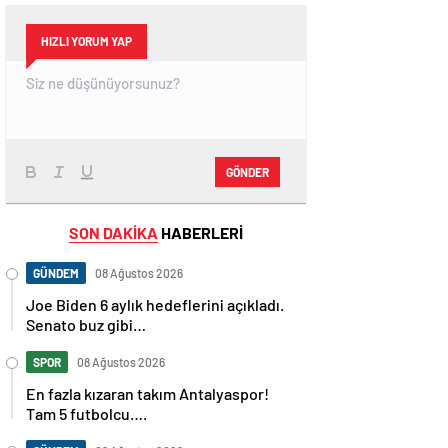
HIZLI YORUM YAP
GÖNDER
SON DAKİKA
HABERLERİ
GÜNDEM
08 Ağustos 2026
Joe Biden 6 aylık hedeflerini açıkladı.
Senato buz gibi…
SPOR
08 Ağustos 2026
En fazla kızaran takım Antalyaspor!
Tam 5 futbolcu….