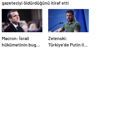
gazeteciyi öldürdüğünü itiraf etti
Macron: İsrail
Zelenski:
hükümetinin bugün
Türkiye’de Putin ile
Gazze’de yaptığı
bir görüşme
kabul edilemez
yapmayı
bekleyeceğiz