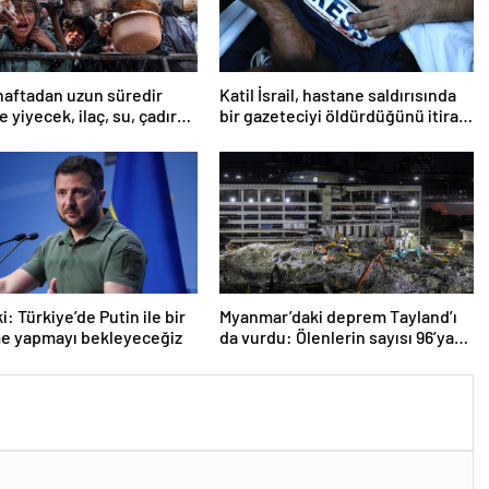
haftadan uzun süredir
Katil İsrail, hastane saldırısında
 yiyecek, ilaç, su, çadır
bir gazeteciyi öldürdüğünü itiraf
i
etti
: Türkiye’de Putin ile bir
Myanmar’daki deprem Tayland’ı
e yapmayı bekleyeceğiz
da vurdu: Ölenlerin sayısı 96’ya
çıktı