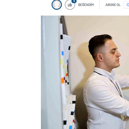
0
BEĞENDİM
ABONE OL