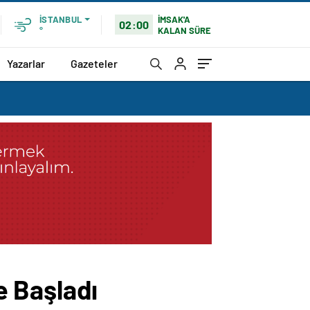
İMSAK'A
İSTANBUL
02:00
KALAN SÜRE
°
Yazarlar
Gazeteler
e Başladı