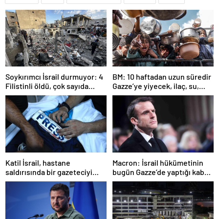
Soykırımcı İsrail durmuyor: 4
BM: 10 haftadan uzun süredir
Filistinli öldü, çok sayıda
Gazze’ye yiyecek, ilaç, su,
yaralı var
çadır girmedi
Katil İsrail, hastane
Macron: İsrail hükümetinin
saldırısında bir gazeteciyi
bugün Gazze’de yaptığı kabul
öldürdüğünü itiraf etti
edilemez