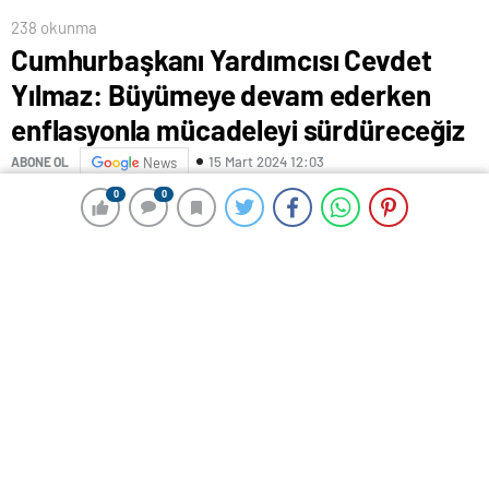
238 okunma
Cumhurbaşkanı Yardımcısı Cevdet
Yılmaz: Büyümeye devam ederken
enflasyonla mücadeleyi sürdüreceğiz
15 Mart 2024 12:03
ABONE OL
News
0
0
0
0