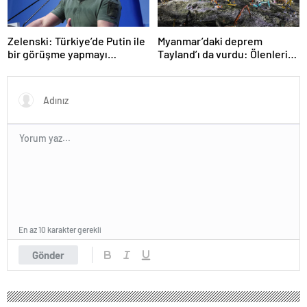
Zelenski: Türkiye’de Putin ile
Myanmar’daki deprem
bir görüşme yapmayı
Tayland’ı da vurdu: Ölenlerin
bekleyeceğiz
sayısı 96’ya çıktı
En az 10 karakter gerekli
Gönder