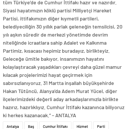
tüm Türkiye’de de Cumhur İttifakı hazır ve nazırdır.
Siyasi hayatımızın köklü partisi Milliyetçi Hareket
Partisi, ittifakımızın diğer kıymetli partileri,
belediyeciliğin 30 yıllık parlak geleneğin temsilcisi, 20
yılı aşkın süredir de merkezi yönetimde devrim
niteliğinde icraatlara sahip Adalet ve Kalkınma
Partimiz, kısacası hepimiz buradayız, birlikteyiz.
Geleceğe ümitle bakıyor, insanımızın hayatını
kolaylaştıracak yaşadıkları çevreyi daha güzel mamur
kılacak projelerimizi hayat geçirmek için
sabırsızlanıyoruz. 31 Martta inşallah büyükşehirde
Hakan Tütüncü, Alanya’da Adem Murat Yücel, diğer
ilçelerimizdeki değerli aday arkadaşlarımızla birlikte
hazırız, hazırlıklıyız. Cumhur İttifakı kazanınca biliyoruz
ki herkes kazanacak.” – ANTALYA
Antalya
Baş
Cumhur İttifakı
Hizmet
Parti