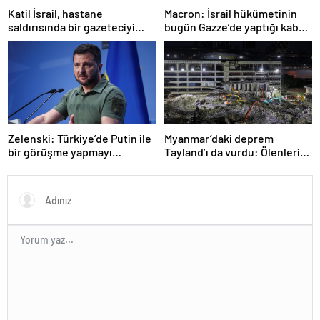
Katil İsrail, hastane
Macron: İsrail hükümetinin
saldırısında bir gazeteciyi
bugün Gazze’de yaptığı kabul
öldürdüğünü itiraf etti
edilemez
Zelenski: Türkiye’de Putin ile
Myanmar’daki deprem
bir görüşme yapmayı
Tayland’ı da vurdu: Ölenlerin
bekleyeceğiz
sayısı 96’ya çıktı