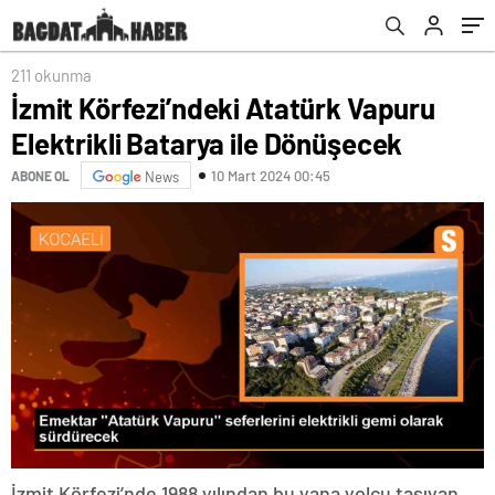
211 okunma
İzmit Körfezi’ndeki Atatürk Vapuru
Elektrikli Batarya ile Dönüşecek
10 Mart 2024 00:45
ABONE OL
News
İzmit Körfezi’nde 1988 yılından bu yana yolcu taşıyan