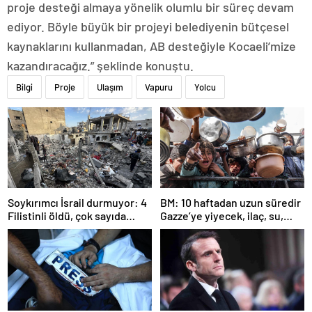
proje desteği almaya yönelik olumlu bir süreç devam
ediyor. Böyle büyük bir projeyi belediyenin bütçesel
kaynaklarını kullanmadan, AB desteğiyle Kocaeli’mize
kazandıracağız.” şeklinde konuştu.
Bilgi
Proje
Ulaşım
Vapuru
Yolcu
Soykırımcı İsrail durmuyor: 4
BM: 10 haftadan uzun süredir
Filistinli öldü, çok sayıda
Gazze’ye yiyecek, ilaç, su,
yaralı var
çadır girmedi