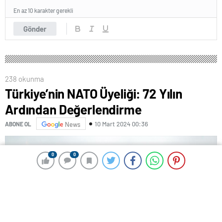
En az 10 karakter gerekli
Gönder
238 okunma
Türkiye’nin NATO Üyeliği: 72 Yılın
Ardından Değerlendirme
10 Mart 2024 00:36
ABONE OL
News
0
0
0
0