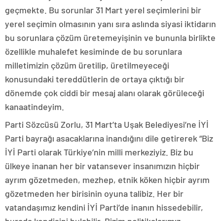
geçmekte. Bu sorunlar 31 Mart yerel seçimlerini bir
yerel seçimin olmasının yanı sıra aslında siyasi iktidarın
bu sorunlara çözüm üretemeyişinin ve bununla birlikte
özellikle muhalefet kesiminde de bu sorunlara
milletimizin çözüm üretilip, üretilmeyeceği
konusundaki tereddütlerin de ortaya çıktığı bir
dönemde çok ciddi bir mesaj alanı olarak görüleceği
kanaatindeyim.
Parti Sözcüsü Zorlu, 31 Mart’ta Uşak Belediyesi’ne İYİ
Parti bayrağı asacaklarına inandığını dile getirerek “Biz
İYİ Parti olarak Türkiye’nin milli merkeziyiz. Biz bu
ülkeye inanan her bir vatansever insanımızın hiçbir
ayrım gözetmeden, mezhep, etnik köken hiçbir ayrım
gözetmeden her birisinin oyuna talibiz. Her bir
vatandaşımız kendini İYİ Parti’de inanın hissedebilir,
burada kendisini bulabilir. Bizim politikalarımız,