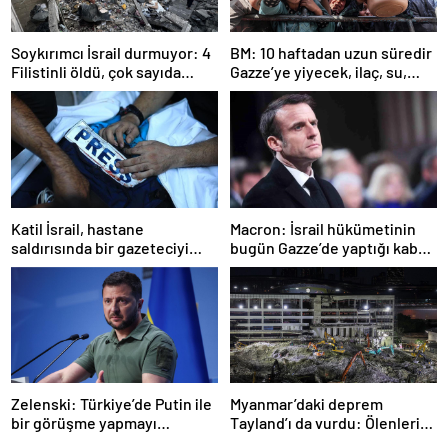
Soykırımcı İsrail durmuyor: 4
BM: 10 haftadan uzun süredir
Filistinli öldü, çok sayıda
Gazze’ye yiyecek, ilaç, su,
yaralı var
çadır girmedi
Katil İsrail, hastane
Macron: İsrail hükümetinin
saldırısında bir gazeteciyi
bugün Gazze’de yaptığı kabul
öldürdüğünü itiraf etti
edilemez
Zelenski: Türkiye’de Putin ile
Myanmar’daki deprem
bir görüşme yapmayı
Tayland’ı da vurdu: Ölenlerin
bekleyeceğiz
sayısı 96’ya çıktı