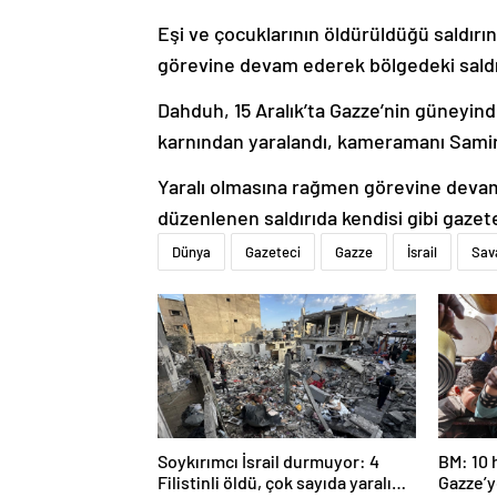
Eşi ve çocuklarının öldürüldüğü saldı
görevine devam ederek bölgedeki saldır
Dahduh, 15 Aralık’ta Gazze’nin güneyin
karnından yaralandı, kameramanı Samir 
Yaralı olmasına rağmen görevine devam
düzenlenen saldırıda kendisi gibi gaze
Dünya
Gazeteci
Gazze
İsrail
Sav
Soykırımcı İsrail durmuyor: 4
BM: 10 
Filistinli öldü, çok sayıda yaralı
Gazze’ye