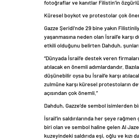
fotoğraflar ve kanıtlar Filistin’in özgür
Küresel boykot ve protestolar çok öne
Gazze Şeridi’nde 29 bine yakın Filistinli
yaşanmasına neden olan İsrail’e karşı 
etkili olduğunu belirten Dahduh, şunlar
“Dünyada İsrail’e destek veren firmaları
atılacak en önemli adımlardandır. Bazı
düşünebilir oysa bu İsrail’e karşı atılaca
zulmüne karşı küresel protestoların de
açısından çok önemli.”
Dahduh, Gazze’de sembol isimlerden bir
İsrail’in saldırılarında her şeye rağm
biri olan ve sembol haline gelen Al Jaz
kuzeyindeki saldırıda eşi, oğlu ve kızı d