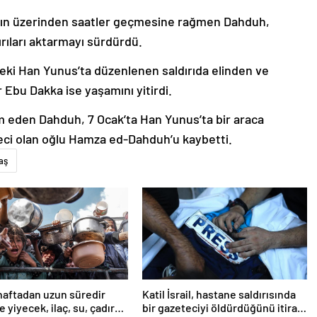
rının üzerinden saatler geçmesine rağmen Dahduh,
ıları aktarmayı sürdürdü.
deki Han Yunus’ta düzenlenen saldırıda elinden ve
Ebu Dakka ise yaşamını yitirdi.
 eden Dahduh, 7 Ocak’ta Han Yunus’ta bir araca
teci olan oğlu Hamza ed-Dahduh’u kaybetti.
aş
haftadan uzun süredir
Katil İsrail, hastane saldırısında
 yiyecek, ilaç, su, çadır
bir gazeteciyi öldürdüğünü itiraf