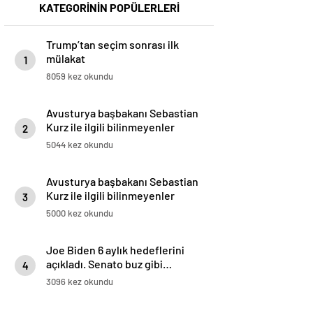
KATEGORİNİN POPÜLERLERİ
Trump’tan seçim sonrası ilk
mülakat
1
8059 kez okundu
Avusturya başbakanı Sebastian
Kurz ile ilgili bilinmeyenler
2
5044 kez okundu
Avusturya başbakanı Sebastian
Kurz ile ilgili bilinmeyenler
3
5000 kez okundu
Joe Biden 6 aylık hedeflerini
açıkladı. Senato buz gibi…
4
3096 kez okundu