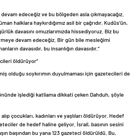
a devam edeceğiz ve bu bölgeden asla çıkmayacağız.
an halklara haykırdığımız asil bir çağrıdır. Kudüs’ün,
zgürlük davasını omuzlarımızda hissediyoruz. Biz bu
irmeye devam edeceğiz. Bir gün bile mesleğimi
ların davasıdır, bu insanlığın davasıdır.”
ecileri öldürüyor”
rmiş olduğu soykırımın duyulmaması için gazetecileri de
 önünde işlediği katliama dikkati çeken Dahduh, şöyle
 alıp çocukları, kadınları ve yaşlıları öldürüyor. Hedef
eteciler de hedef haline geliyor. İsrail, basının sesini
aşın başından bu yana 123 gazeteci öldürüldü. Bu,