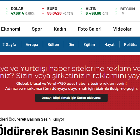
DOLAR
EURO
ALTIN
BITCOIN
47,6614
55,0428
6.499,68
%
0.05%
-0.13%
0,11
Ekonomi
Spor
Kadın
Foto Galeri
Videolar
3.Sayfa
Avrupa
Bülten
Din
Eğitim
Hayat
Politika
cileri Öldürerek Basının Sesini Kısıyor
 Öldürerek Basının Sesini Kı