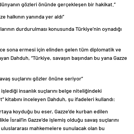
dünyanın gözleri önünde gerçekleşen bir hakikat.”
e halkının yanında yer aldı”
ırılarının durdurulması konusunda Türkiye’nin oynadığı
nce sona ermesi için elinden gelen tüm diplomatik ve
ayan Dahduh, “Türkiye, savaşın başından bu yana Gazze
n savaş suçlarını gözler önüne seriyor”
işlediği insanlık suçlarını belge niteliğindeki
t” kitabını inceleyen Dahduh, şu ifadeleri kullandı:
ortaya koyduğu bu eser, Gazze’de kurban edilen
llikle İsrail’in Gazze’de işlemiş olduğu savaş suçlarını
i uluslararası mahkemelere sunulacak olan bu