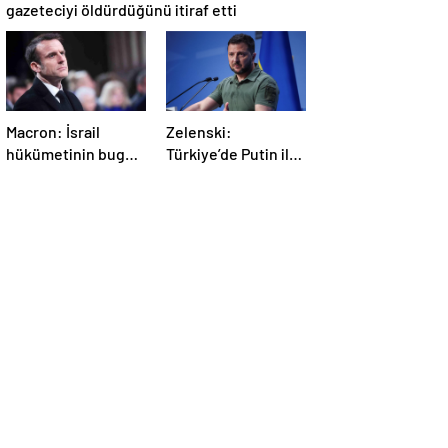
gazeteciyi öldürdüğünü itiraf etti
Macron: İsrail
Zelenski:
hükümetinin bugün
Türkiye’de Putin ile
Gazze’de yaptığı
bir görüşme
kabul edilemez
yapmayı
bekleyeceğiz