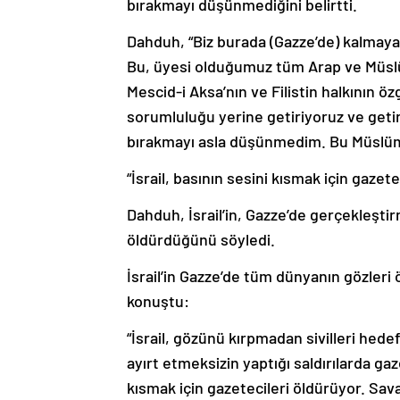
bırakmayı düşünmediğini belirtti.
Dahduh, “Biz burada (Gazze’de) kalmay
Bu, üyesi olduğumuz tüm Arap ve Müslüm
Mescid-i Aksa’nın ve Filistin halkının ö
sorumluluğu yerine getiriyoruz ve get
bırakmayı asla düşünmedim. Bu Müslüman
“İsrail, basının sesini kısmak için gazet
Dahduh, İsrail’in, Gazze’de gerçekleşti
öldürdüğünü söyledi.
İsrail’in Gazze’de tüm dünyanın gözleri
konuştu:
“İsrail, gözünü kırpmadan sivilleri hedef
ayırt etmeksizin yaptığı saldırılarda gaz
kısmak için gazetecileri öldürüyor. Sav