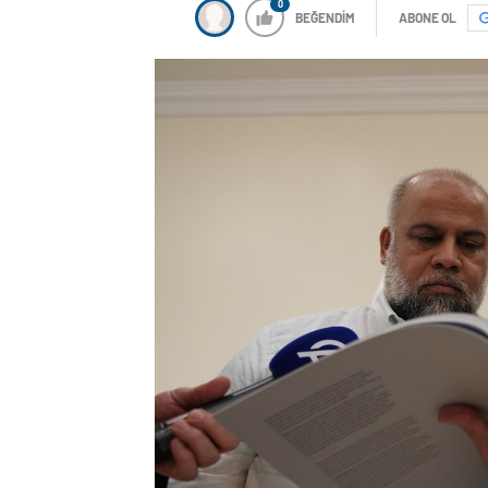
0
BEĞENDİM
ABONE OL