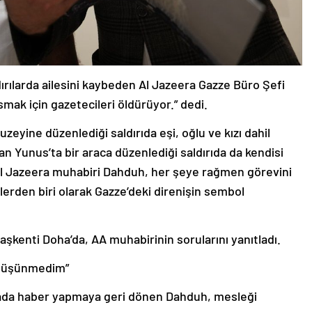
ldırılarda ailesini kaybeden Al Jazeera Gazze Büro Şefi
ısmak için gazetecileri öldürüyor.” dedi.
zeyine düzenlediği saldırıda eşi, oğlu ve kızı dahil
Han Yunus’ta bir araca düzenlediği saldırıda da kendisi
Al Jazeera muhabiri Dahduh, her şeye rağmen görevini
erden biri olarak Gazze’deki direnişin sembol
başkenti Doha’da, AA muhabirinin sorularını yanıtladı.
a düşünmedim”
ada haber yapmaya geri dönen Dahduh, mesleği