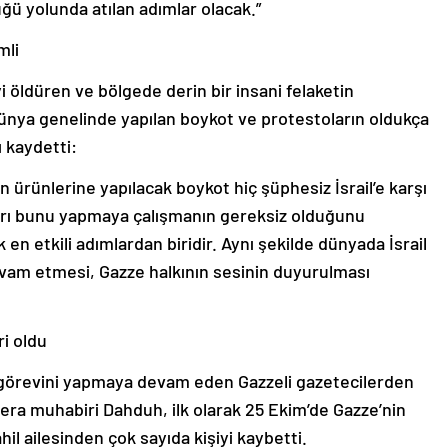
lüğü yolunda atılan adımlar olacak.”
mli
yi öldüren ve bölgede derin bir insani felaketin
dünya genelinde yapılan boykot ve protestoların oldukça
ı kaydetti:
n ürünlerine yapılacak boykot hiç şüphesiz İsrail’e karşı
ları bunu yapmaya çalışmanın gereksiz olduğunu
k en etkili adımlardan biridir. Aynı şekilde dünyada İsrail
vam etmesi, Gazze halkının sesinin duyurulması
i oldu
en görevini yapmaya devam eden Gazzeli gazetecilerden
eera muhabiri Dahduh, ilk olarak 25 Ekim’de Gazze’nin
ahil ailesinden çok sayıda kişiyi kaybetti.