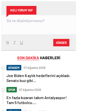
HIZLI YORUM YAP
GÖNDER
SON DAKİKA
HABERLERİ
GÜNDEM
07 Ağustos 2026
Joe Biden 6 aylık hedeflerini açıkladı.
Senato buz gibi…
SPOR
07 Ağustos 2026
En fazla kızaran takım Antalyaspor!
Tam 5 futbolcu….