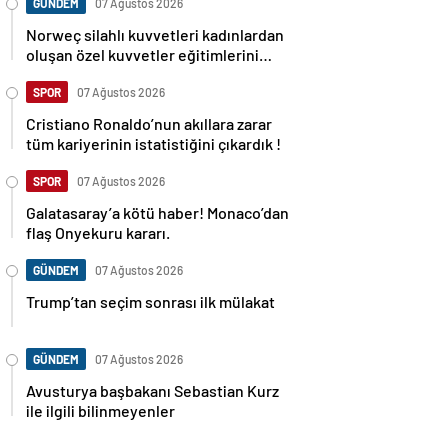
GÜNDEM
07 Ağustos 2026
Norweç silahlı kuvvetleri kadınlardan
oluşan özel kuvvetler eğitimlerini
başlattı.
SPOR
07 Ağustos 2026
Cristiano Ronaldo’nun akıllara zarar
tüm kariyerinin istatistiğini çıkardık !
SPOR
07 Ağustos 2026
Galatasaray’a kötü haber! Monaco’dan
flaş Onyekuru kararı.
GÜNDEM
07 Ağustos 2026
Trump’tan seçim sonrası ilk mülakat
GÜNDEM
07 Ağustos 2026
Avusturya başbakanı Sebastian Kurz
ile ilgili bilinmeyenler