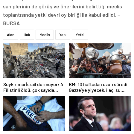
sahiplerinin de görüş ve önerilerini belirttiği meclis
toplantısında yetki devri oy birliği ile kabul edildi. –
BURSA
Alan
Hak
Meclis
Yapı
Yetki
Soykırımcı İsrail durmuyor: 4
BM: 10 haftadan uzun süredir
Filistinli öldü, çok sayıda
Gazze’ye yiyecek, ilaç, su,
yaralı var
çadır girmedi