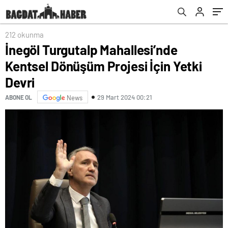
212 okunma
İnegöl Turgutalp Mahallesi’nde
Kentsel Dönüşüm Projesi İçin Yetki
Devri
29 Mart 2024 00:21
ABONE OL
News