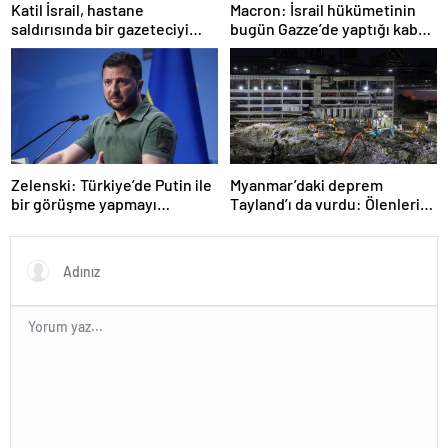
Katil İsrail, hastane
Macron: İsrail hükümetinin
saldırısında bir gazeteciyi
bugün Gazze’de yaptığı kabul
öldürdüğünü itiraf etti
edilemez
Zelenski: Türkiye’de Putin ile
Myanmar’daki deprem
bir görüşme yapmayı
Tayland’ı da vurdu: Ölenlerin
bekleyeceğiz
sayısı 96’ya çıktı