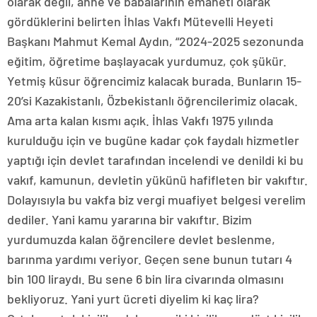
olarak değil, anne ve babalarının emaneti olarak
gördüklerini belirten İhlas Vakfı Mütevelli Heyeti
Başkanı Mahmut Kemal Aydın, “2024-2025 sezonunda
eğitim, öğretime başlayacak yurdumuz, çok şükür.
Yetmiş küsur öğrencimiz kalacak burada. Bunların 15-
20’si Kazakistanlı, Özbekistanlı öğrencilerimiz olacak.
Ama arta kalan kısmı açık. İhlas Vakfı 1975 yılında
kurulduğu için ve bugüne kadar çok faydalı hizmetler
yaptığı için devlet tarafından incelendi ve denildi ki bu
vakıf, kamunun, devletin yükünü hafifleten bir vakıftır.
Dolayısıyla bu vakfa biz vergi muafiyet belgesi verelim
dediler. Yani kamu yararına bir vakıftır. Bizim
yurdumuzda kalan öğrencilere devlet beslenme,
barınma yardımı veriyor. Geçen sene bunun tutarı 4
bin 100 liraydı. Bu sene 6 bin lira civarında olmasını
bekliyoruz. Yani yurt ücreti diyelim ki kaç lira?