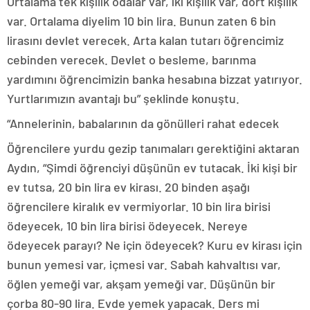
Ortalama tek kişilik odalar var, iki kişilik var, dört kişilik
var. Ortalama diyelim 10 bin lira. Bunun zaten 6 bin
lirasını devlet verecek. Arta kalan tutarı öğrencimiz
cebinden verecek. Devlet o besleme, barınma
yardımını öğrencimizin banka hesabına bizzat yatırıyor.
Yurtlarımızın avantajı bu” şeklinde konuştu.
“Annelerinin, babalarının da gönülleri rahat edecek
Öğrencilere yurdu gezip tanımaları gerektiğini aktaran
Aydın, “Şimdi öğrenciyi düşünün ev tutacak. İki kişi bir
ev tutsa, 20 bin lira ev kirası. 20 binden aşağı
öğrencilere kiralık ev vermiyorlar. 10 bin lira birisi
ödeyecek, 10 bin lira birisi ödeyecek. Nereye
ödeyecek parayı? Ne için ödeyecek? Kuru ev kirası için
bunun yemesi var, içmesi var. Sabah kahvaltısı var,
öğlen yemeği var, akşam yemeği var. Düşünün bir
çorba 80-90 lira. Evde yemek yapacak. Ders mi