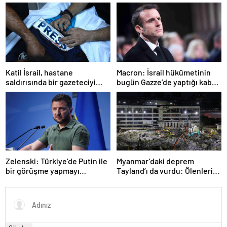
yaralı var
çadır girmedi
Katil İsrail, hastane
Macron: İsrail hükümetinin
saldırısında bir gazeteciyi
bugün Gazze’de yaptığı kabul
öldürdüğünü itiraf etti
edilemez
Zelenski: Türkiye’de Putin ile
Myanmar’daki deprem
bir görüşme yapmayı
Tayland’ı da vurdu: Ölenlerin
bekleyeceğiz
sayısı 96’ya çıktı