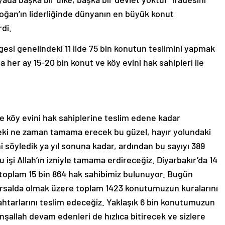
ğan’ın liderliğinde dünyanın en büyük konut
rdi.
esi genelindeki 11 ilde 75 bin konutun teslimini yapmak
 her ay 15-20 bin konut ve köy evini hak sahipleri ile
e köy evini hak sahiplerine teslim edene kadar
ki ne zaman tamama erecek bu güzel, hayır yolundaki
 söyledik ya yıl sonuna kadar, ardından bu sayıyı 389
işi Allah’ın izniyle tamama erdireceğiz. Diyarbakır’da 14
 toplam 15 bin 864 hak sahibimiz bulunuyor. Bugün
 kırsalda olmak üzere toplam 1423 konutumuzun kuralarını
nahtarlarını teslim edeceğiz. Yaklaşık 6 bin konutumuzun
nşallah devam edenleri de hızlıca bitirecek ve sizlere