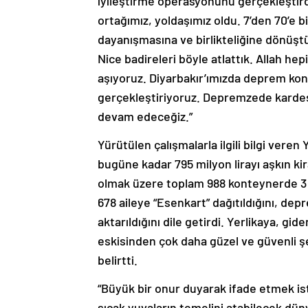
iyileştirme operasyonunu gerçekleştirdi
ortağımız, yoldaşımız oldu. 7’den 70’e bi
dayanışmasına ve birlikteliğine dönüşt
Nice badireleri böyle atlattık. Allah he
aşıyoruz. Diyarbakır’ımızda deprem kon
gerçekleştiriyoruz. Depremzede kardeş
devam edeceğiz.”
Yürütülen çalışmalarla ilgili bilgi veren
bugüne kadar 795 milyon lirayı aşkın kir
olmak üzere toplam 988 konteynerde 3 b
678 aileye “Esenkart” dağıtıldığını, dep
aktarıldığını dile getirdi. Yerlikaya, gi
eskisinden çok daha güzel ve güvenli şe
belirtti.
“Büyük bir onur duyarak ifade etmek is
sıcak yuvaların temelini atabilecek düny