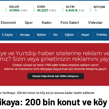
DOLAR
EURO
ALTIN
BITCOIN
47,7034
55,2227
6.648,15
%
0.15%
0.35%
2,40
Ekonomi
Spor
Kadın
Foto Galeri
Videolar
3.Sayfa
Avrupa
Bülten
Din
Eğitim
Hayat
Politika
nı Yerlikaya: 200 bin konut ve köy evi yıl sonuna kadar teslim edilecek
likaya: 200 bin konut ve köy