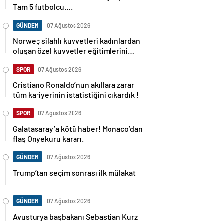
Tam 5 futbolcu….
GÜNDEM
07 Ağustos 2026
Norweç silahlı kuvvetleri kadınlardan
oluşan özel kuvvetler eğitimlerini
başlattı.
SPOR
07 Ağustos 2026
Cristiano Ronaldo’nun akıllara zarar
tüm kariyerinin istatistiğini çıkardık !
SPOR
07 Ağustos 2026
Galatasaray’a kötü haber! Monaco’dan
flaş Onyekuru kararı.
GÜNDEM
07 Ağustos 2026
Trump’tan seçim sonrası ilk mülakat
GÜNDEM
07 Ağustos 2026
Avusturya başbakanı Sebastian Kurz