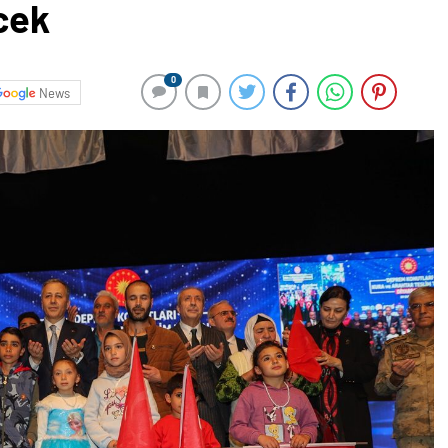
cek
0
News