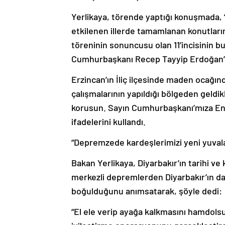
Yerlikaya, törende yaptığı konuşmada, 
etkilenen illerde tamamlanan konutların 
töreninin sonuncusu olan 11’incisinin bu
Cumhurbaşkanı Recep Tayyip Erdoğan’ın 
Erzincan’ın İliç ilçesinde maden ocağı
çalışmalarının yapıldığı bölgeden geldik
korusun. Sayın Cumhurbaşkanı’mıza Enerj
ifadelerini kullandı.
“Depremzede kardeşlerimizi yeni yuva
Bakan Yerlikaya, Diyarbakır’ın tarihi 
merkezli depremlerden Diyarbakır’ın da
boğulduğunu anımsatarak, şöyle dedi:
“El ele verip ayağa kalkmasını hamdols