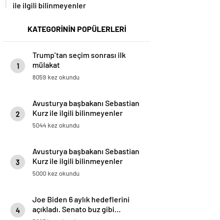
ile ilgili bilinmeyenler
KATEGORİNİN POPÜLERLERİ
Trump’tan seçim sonrası ilk
mülakat
1
8059 kez okundu
Avusturya başbakanı Sebastian
Kurz ile ilgili bilinmeyenler
2
5044 kez okundu
Avusturya başbakanı Sebastian
Kurz ile ilgili bilinmeyenler
3
5000 kez okundu
Joe Biden 6 aylık hedeflerini
açıkladı. Senato buz gibi…
4