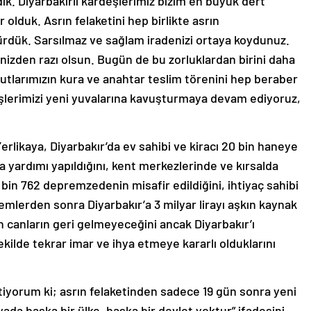
k. Diyarbakırlı kardeşlerimiz bizim en büyük dert
r olduk. Asrın felaketini hep birlikte asrın
ürdük. Sarsılmaz ve sağlam iradenizi ortaya koydunuz.
pinizden razı olsun. Bugün de bu zorluklardan birini daha
utlarımızın kura ve anahtar teslim törenini hep beraber
lerimizi yeni yuvalarına kavuşturmaya devam ediyoruz,
 Yerlikaya, Diyarbakır’da ev sahibi ve kiracı 20 bin haneye
a yardımı yapıldığını, kent merkezlerinde ve kırsalda
in 762 depremzedenin misafir edildiğini, ihtiyaç sahibi
remlerden sonra Diyarbakır’a 3 milyar lirayı aşkın kaynak
den canların geri gelmeyeceğini ancak Diyarbakır’ı
kilde tekrar imar ve ihya etmeye kararlı olduklarını
tiyorum ki; asrın felaketinden sadece 19 gün sonra yeni
ada başka bir ülke, başka bir devlet yoktur” ifadesini