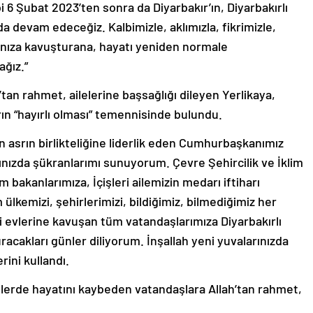
bi 6 Şubat 2023’ten sonra da Diyarbakır’ın, Diyarbakırlı
a devam edeceğiz. Kalbimizle, aklımızla, fikrimizle,
anıza kavuşturana, hayatı yeniden normale
ğız.”
tan rahmet, ailelerine başsağlığı dileyen Yerlikaya,
rın “hayırlı olması” temennisinde bulundu.
en asrın birlikteliğine liderlik eden Cumhurbaşkanımız
nızda şükranlarımı sunuyorum. Çevre Şehircilik ve İklim
 bakanlarımıza, İçişleri ailemizin medarı iftiharı
lkemizi, şehirlerimizi, bildiğimiz, bilmediğimiz her
i evlerine kavuşan tüm vatandaşlarımıza Diyarbakırlı
acakları günler diliyorum. İnşallah yeni yuvalarınızda
rini kullandı.
emlerde hayatını kaybeden vatandaşlara Allah’tan rahmet,