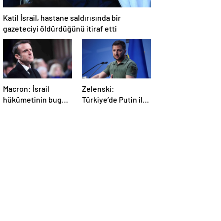
Katil İsrail, hastane saldırısında bir
gazeteciyi öldürdüğünü itiraf etti
Macron: İsrail
Zelenski:
hükümetinin bugün
Türkiye’de Putin ile
Gazze’de yaptığı
bir görüşme
kabul edilemez
yapmayı
bekleyeceğiz