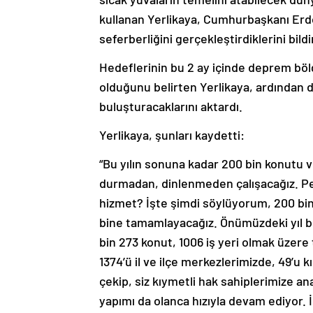
kullanan Yerlikaya, Cumhurbaşkanı Erdo
seferberliğini gerçekleştirdiklerini bildi
Hedeflerinin bu 2 ay içinde deprem bölg
olduğunu belirten Yerlikaya, ardından da
buluşturacaklarını aktardı.
Yerlikaya, şunları kaydetti:
“Bu yılın sonuna kadar 200 bin konutu v
durmadan, dinlenmeden çalışacağız. Pe
hizmet? İşte şimdi söylüyorum, 200 bini
bine tamamlayacağız. Önümüzdeki yıl bu 
bin 273 konut, 1006 iş yeri olmak üzere
1374’ü il ve ilçe merkezlerimizde, 49’u
çekip, siz kıymetli hak sahiplerimize a
yapımı da olanca hızıyla devam ediyor. İ