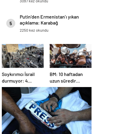
3097 kez okundu
Putin’den Ermenistan’ı yıkan
açıklama: Karabağ
5
Azerbaycan’ın ayrılmaz bir
2250 kez okundu
parçasıdır!
Soykırımcı İsrail
BM: 10 haftadan
durmuyor: 4
uzun süredir
Filistinli öldü, çok
Gazze’ye yiyecek,
sayıda yaralı var
ilaç, su, çadır
girmedi