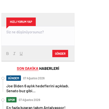
HIZLI YORUM YAP
GÖNDER
SON DAKİKA
HABERLERİ
GÜNDEM
07 Ağustos 2026
Joe Biden 6 aylık hedeflerini açıkladı.
Senato buz gibi…
SPOR
07 Ağustos 2026
En fazla kızaran takım Antalyaspor!