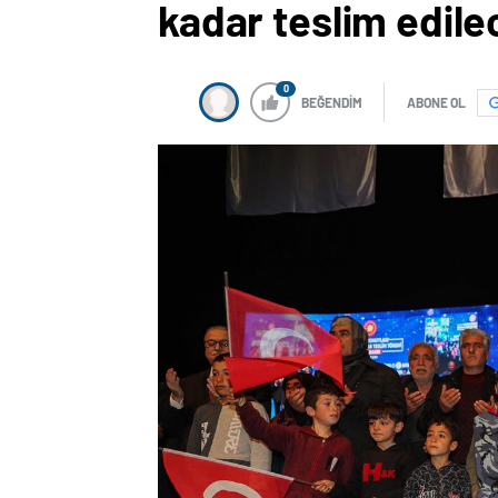
kadar teslim edile
0
BEĞENDİM
ABONE OL