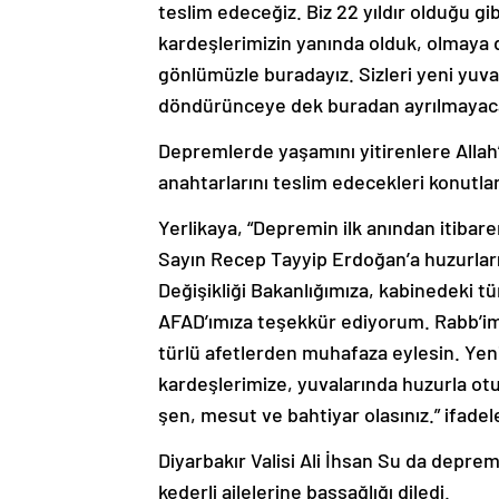
teslim edeceğiz. Biz 22 yıldır olduğu gi
kardeşlerimizin yanında olduk, olmaya d
gönlümüzle buradayız. Sizleri yeni yuv
döndürünceye dek buradan ayrılmayaca
Depremlerde yaşamını yitirenlere Allah’
anahtarlarını teslim edecekleri konutla
Yerlikaya, “Depremin ilk anından itibar
Sayın Recep Tayyip Erdoğan’a huzurları
Değişikliği Bakanlığımıza, kabinedeki tüm
AFAD’ımıza teşekkür ediyorum. Rabb’im ü
türlü afetlerden muhafaza eylesin. Yen
kardeşlerimize, yuvalarında huzurla otur
şen, mesut ve bahtiyar olasınız.” ifadele
Diyarbakır Valisi Ali İhsan Su da depr
kederli ailelerine başsağlığı diledi.